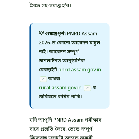
সৈতে সহ-সমাপ্ত হ'ব।
💡 গুৰুত্বপূৰ্ণ:
PNRD Assam
2026-ত কোনো আবেদন মাচুল
নাই। আবেদন সম্পূৰ্ণ
অনলাইনত আনুষ্ঠানিক
ৱেবছাইট
pnrd.assam.gov.in
অথবা
↗
rural.assam.gov.in
-ৰ
↗
জৰিয়তে কৰিব পাৰি।
যদি আপুনি PNRD Assam পৰীক্ষাৰ
বাবে প্ৰস্তুতি লৈছে, তেন্তে সম্পূৰ্ণ
সিলেবাছ জনাটো অত্যন্ত জৰুৰী।