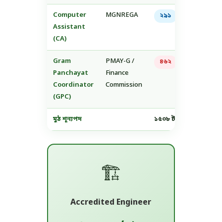
Computer
MGNREGA
₹১৫,০০০
২৯১
Assistant
(CA)
Gram
PMAY-G /
₹১৫,০০০
৪৬২
Panchayat
Finance
Coordinator
Commission
(GPC)
মুঠ শূন্যপদ
১৫০৮ টা
🏗️
Accredited Engineer