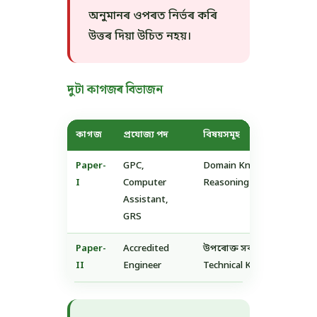
অনুমানৰ ওপৰত নিৰ্ভৰ কৰি
উত্তৰ দিয়া উচিত নহয়।
দুটা কাগজৰ বিভাজন
কাগজ
প্ৰযোজ্য পদ
বিষয়সমূহ
Paper-
GPC,
Domain Knowledge + Compu
I
Computer
Reasoning & Aptitude + ইতি
Assistant,
GRS
Paper-
Accredited
উপৰোক্ত সকলো বিষয় + Civi
II
Engineer
Technical Knowledge