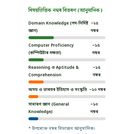
বিষয়ভিত্তিক নম্বৰ বিতৰণ (আনুমানিক)
Domain Knowledge (পদ-নিৰ্দিষ্ট
~২৫
জ্ঞান)
নম্বৰ
Computer Proficiency
~১৫
(কম্পিউটাৰ দক্ষতা)
নম্বৰ
Reasoning ও Aptitude &
~১৫
Comprehension
নম্বৰ
অসম ও ভাৰতৰ ইতিহাস ও সংস্কৃতি
~১০ নম্বৰ
সাধাৰণ জ্ঞান (General
~১০
Knowledge)
নম্বৰ
* উপৰোক্ত নম্বৰ বিভাজন আনুমানিক।