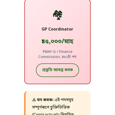
🏘️
GP Coordinator
₹১৫,০০০/মাহ
PMAY-G / Finance
Commission, ৪৬২টা পদ
প্ৰস্তুতি আৰম্ভ কৰক
⚠️ মন কৰক:
এই পদসমূহ
সম্পূৰ্ণৰূপে চুক্তিভিত্তিক
(Contractual)। নিয়মিত