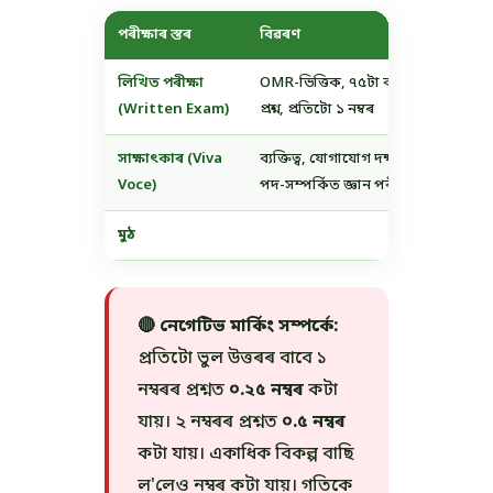
পৰীক্ষাৰ স্তৰ
বিৱৰণ
মুঠ 
লিখিত পৰীক্ষা
OMR-ভিত্তিক, ৭৫টা বহুবিকল্পী
৭৫
(Written Exam)
প্ৰশ্ন, প্ৰতিটো ১ নম্বৰ
সাক্ষাৎকাৰ (Viva
ব্যক্তিত্ব, যোগাযোগ দক্ষতা ও
২৫
Voce)
পদ-সম্পৰ্কিত জ্ঞান পৰীক্ষা
মুঠ
১০০ 
🔴 নেগেটিভ মাৰ্কিং সম্পৰ্কে:
প্ৰতিটো ভুল উত্তৰৰ বাবে ১
নম্বৰৰ প্ৰশ্নত
০.২৫ নম্বৰ
কটা
যায়। ২ নম্বৰৰ প্ৰশ্নত
০.৫ নম্বৰ
কটা যায়। একাধিক বিকল্প বাছি
ল'লেও নম্বৰ কটা যায়। গতিকে