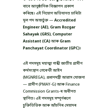
বাবে আনুষ্ঠানিক বিজ্ঞাপন প্ৰকাশ
কৰিছে। এই নিয়োগ অভিযানত চাৰিটা
মূল পদ অন্তৰ্ভুক্ত —
Accredited
Engineer (AE)
,
Gram Rozgar
Sahayak (GRS)
,
Computer
Assistant (CA)
আৰু
Gram
Panchayat Coordinator (GPC)
।
এই পদসমূহ মহাত্মা গান্ধী জাতীয় গ্ৰামীণ
কৰ্মসংস্থান গেৰেণ্টী আইন
(MGNREGA), প্ৰধানমন্ত্ৰী আৱাস যোজনা
— গ্ৰামীণ (PMAY-G) আৰু Finance
Commission Grants-ৰ অধীনত
স্থাপিত। এই পদসমূহ সম্পূৰ্ণৰূপে
চুক্তিভিত্তিক আৰু আঁচনিৰ মেয়াদৰ