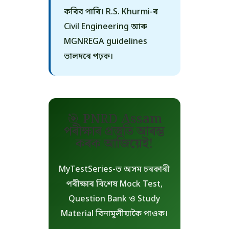
কৰিব পাৰি। R.S. Khurmi-ৰ
Civil Engineering আৰু
MGNREGA guidelines
ভালদৰে পঢ়ক।
🎯 PNRD Assam
পৰীক্ষাৰ প্ৰস্তুতি আৰম্ভ
কৰক আজিয়েই!
MyTestSeries-ত অসম চৰকাৰী
পৰীক্ষাৰ বিশেষ Mock Test,
Question Bank ও Study
Material বিনামূলীয়াকৈ পাওক।