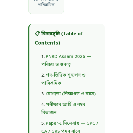
পাৰিশ্ৰমিক
📋 বিষয়সূচি (Table of
Contents)
PNRD Assam 2026 —
পৰিচয় ও গুৰুত্ব
পদ-ভিত্তিক শূন্যপদ ও
পাৰিশ্ৰমিক
যোগ্যতা (শিক্ষাগত ও বয়স)
পৰীক্ষাৰ আৰ্হি ও নম্বৰ
বিভাজন
Paper-I সিলেবাছ — GPC /
CA / GRS পদৰ বাবে