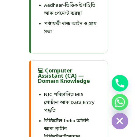
Aadhaar-ভিত্তিক উপস্থিতি
আৰু পেমেণ্ট ব্যৱস্থা
পঞ্চায়তী ৰাজ আইন ও গ্ৰাম
সভা
💻 Computer
Assistant (CA) —
Domain Knowledge
NIC পৰিচালিত MIS
পোৰ্টাল আৰু Data Entry
chaty
পদ্ধতি
Hide
ডিজিটেল India আঁচনি
আৰু গ্ৰামীণ
ডিজিটেলাইজেশ্যন