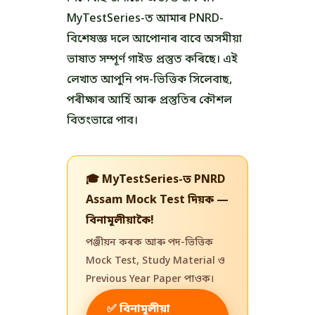
MyTestSeries-ত আমাৰ PNRD-
বিশেষজ্ঞ দলে আপোনাৰ বাবে অসমীয়া
ভাষাত সম্পূৰ্ণ গাইড প্ৰস্তুত কৰিছে। এই
লেখাত আপুনি পদ-ভিত্তিক সিলেবাছ,
পৰীক্ষাৰ আৰ্হি আৰু প্ৰস্তুতিৰ কৌশল
বিতংভাৱে পাব।
🎓 MyTestSeries-ত PNRD
Assam Mock Test দিয়ক —
বিনামূলীয়াকৈ!
পঞ্জীয়ন কৰক আৰু পদ-ভিত্তিক
Mock Test, Study Material ও
Previous Year Paper পাওক।
✅ বিনামূলীয়া