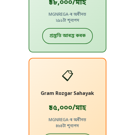
₹১৮,০০০/মাহ
MGNREGA-ৰ অধীনত
২৯১টা শূন্যপদ
প্ৰস্তুতি আৰম্ভ কৰক
📋
Gram Rozgar Sahayak
₹১৫,০০০/মাহ
MGNREGA-ৰ অধীনত
৪৬৪টা শূন্যপদ