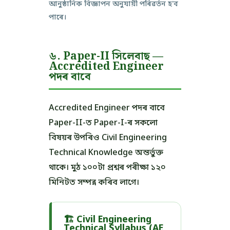
আনুষ্ঠানিক বিজ্ঞাপন অনুযায়ী পৰিৱৰ্তন হ'ব
পাৰে।
৬. Paper-II সিলেবাছ —
Accredited Engineer
পদৰ বাবে
Accredited Engineer পদৰ বাবে
Paper-II-ত Paper-I-ৰ সকলো
বিষয়ৰ উপৰিও Civil Engineering
Technical Knowledge অন্তৰ্ভুক্ত
থাকে। মুঠ ১০০টা প্ৰশ্নৰ পৰীক্ষা ১২০
মিনিটত সম্পন্ন কৰিব লাগে।
🏗️ Civil Engineering
Technical Syllabus (AE