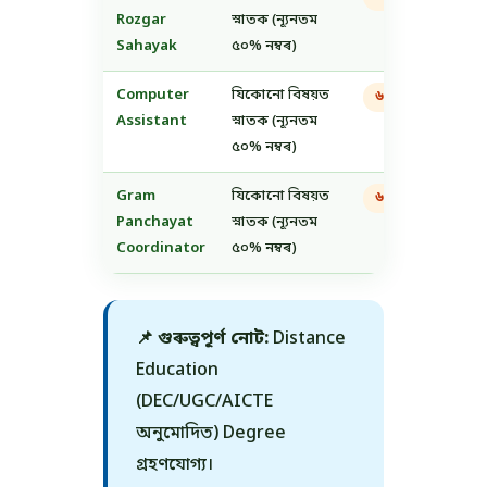
Rozgar
স্নাতক (ন্যূনতম
Sahayak
৫০% নম্বৰ)
Computer
যিকোনো বিষয়ত
৬ মাহৰ Compute
Assistant
স্নাতক (ন্যূনতম
৫০% নম্বৰ)
Gram
যিকোনো বিষয়ত
৬ মাহৰ Compute
Panchayat
স্নাতক (ন্যূনতম
Coordinator
৫০% নম্বৰ)
📌 গুৰুত্বপূৰ্ণ নোট:
Distance
Education
(DEC/UGC/AICTE
অনুমোদিত) Degree
গ্ৰহণযোগ্য।