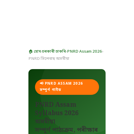
🏠 হোম
›
চৰকাৰী চাকৰি
›
PNRD Assam 2026
›
PNRD সিলেবাছ অসমীয়া
📢 PNRD ASSAM 2026
সম্পূৰ্ণ গাইড
PNRD Assam
Syllabus 2026
অসমীয়া
সম্পূৰ্ণ পাঠ্যক্ৰম, পৰীক্ষাৰ