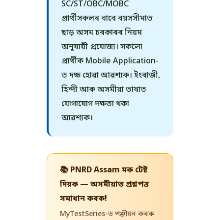
SC/ST/OBC/MOBC
প্ৰাৰ্থীসকলৰ বাবে বয়সসীমাত
ছাড় অসম চৰকাৰৰ নিয়ম
অনুযায়ী প্ৰযোজ্য। সকলো
প্ৰাৰ্থীক Mobile Application-
ত দক্ষ হোৱা আৱশ্যক। ইংৰাজী,
হিন্দী আৰু অসমীয়া ভাষাত
যোগাযোগ দক্ষতা থকা
আৱশ্যক।
📚 PNRD Assam মক টেষ্ট
দিয়ক — অসমীয়াত প্ৰশ্নপত্ৰ
সমাধান কৰক!
MyTestSeries-ত পঞ্জীয়ন কৰক