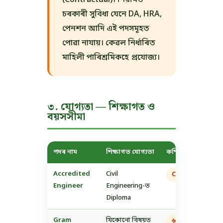
চৰকাৰী সুবিধা যেনে DA, HRA,
পেনশন আদি এই পদসমূহত
পোৱা নাযায়। কেৱল নিৰ্ধাৰিত
মাহিলী পাৰিশ্ৰমিকহে প্ৰযোজ্য।
৩. যোগ্যতা — শিক্ষাগত ও
বয়সসীমা
পদৰ নাম
শিক্ষাগত যোগ্যতা
কম্পিউটাৰ যোগ্যতা
Accredited
Civil
Computer Appli
Engineer
Engineering-ত
Diploma
Gram
যিকোনো বিষয়ত
৬ মাহৰ Compute