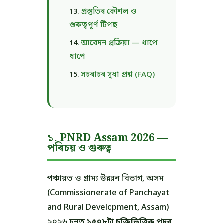
প্ৰস্তুতিৰ কৌশল ও
গুৰুত্বপূৰ্ণ টিপছ
আবেদন প্ৰক্ৰিয়া — ধাপে
ধাপে
সচৰাচৰ সুধা প্ৰশ্ন (FAQ)
১. PNRD Assam 2026 —
পৰিচয় ও গুৰুত্ব
পঞ্চায়ত ও গ্ৰাম্য উন্নয়ন বিভাগ, অসম
(Commissionerate of Panchayat
and Rural Development, Assam)
২০২৬ চনত
১৫০৮টা চুক্তিভিত্তিক পদ
ৰ