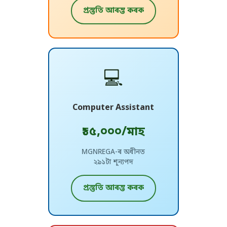
প্ৰস্তুতি আৰম্ভ কৰক
💻
Computer Assistant
₹১৫,০০০/মাহ
MGNREGA-ৰ অধীনত
২৯১টা শূন্যপদ
প্ৰস্তুতি আৰম্ভ কৰক