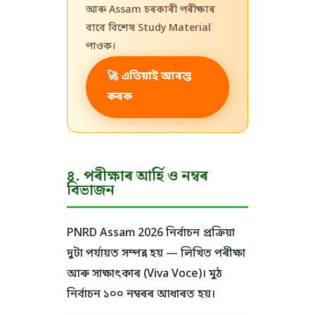
আৰু Assam চৰকাৰী পৰীক্ষাৰ
বাবে বিশেষ Study Material
পাওক।
🚀 এতিয়াই আৰম্ভ
কৰক
৪. পৰীক্ষাৰ আৰ্হি ও নম্বৰ
বিভাজন
PNRD Assam 2026 নিৰ্বাচন প্ৰক্ৰিয়া
দুটা পৰ্যায়ত সম্পন্ন হয় — লিখিত পৰীক্ষা
আৰু সাক্ষাৎকাৰ (Viva Voce)। মুঠ
নিৰ্বাচন ১০০ নম্বৰৰ আধাৰত হয়।