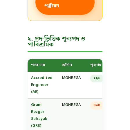
পঞ্জীয়ন
২. পদ-ভিত্তিক শূন্যপদ ও
পাৰিশ্ৰমিক
পদৰ নাম
আঁচনি
শূন্যপদ
মাহিলী পাৰি
Accredited
MGNREGA
₹১৮,০০০
২৯১
Engineer
(AE)
Gram
MGNREGA
₹১৫,০০০
৪৬৪
Rozgar
Sahayak
(GRS)