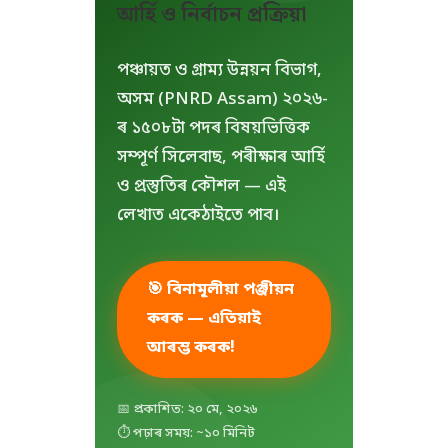
আৰ্হি ও নিৰ্বাচন প্ৰক্ৰিয়া
পঞ্চায়ত ও গ্ৰাম্য উন্নয়ন বিভাগ,
অসম (PNRD Assam) ২০২৬-
ৰ ১৫০৮টা পদৰ বিষয়ভিত্তিক
সম্পূৰ্ণ সিলেবাছ, পৰীক্ষাৰ আৰ্হি
ও প্ৰস্তুতিৰ কৌশল — এই
লেখাত একেঠাইতে পাব।
🎯 বিনামূলীয়া পঞ্জীয়ন
কৰক — এতিয়াই
আৰম্ভ কৰক!
📅 প্ৰকাশিত: ২০ মে, ২০২৬
⏱ পঢ়াৰ সময়: ~১০ মিনিট