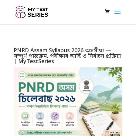
PNRD Assam Syllabus 2026 অসমীয়া —
সম্পূৰ্ণ পাঠ্যক্ৰম, পৰীক্ষাৰ আৰ্হি ও নিৰ্বাচন প্ৰক্ৰিয়া
| MyTestSeries