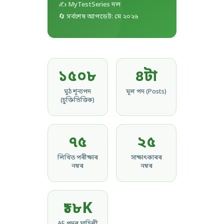
✍ MyTestSeries দল
🔄 সৰ্বশেষ আপডেট: মে ২০২৬
১৫০৮
৪টা
মুঠ শূন্যপদ
মূল পদ (Posts)
(চুক্তিভিত্তিক)
৭৫
২৫
লিখিত পৰীক্ষাৰ
সাক্ষাৎকাৰৰ
নম্বৰ
নম্বৰ
₹১৮K
AE পদৰ মাহিলী