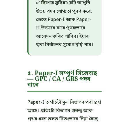
✅ বিশেষ সুবিধা:
যদি আপুনি
উভয় পদৰ যোগ্যতা পূৰণ কৰে,
তেন্তে Paper-I আৰু Paper-
II উভয়ৰে বাবে পৃথকভাৱে
আবেদন কৰিব পাৰিব। ইয়াৰ
দ্বাৰা নিৰ্বাচনৰ সুযোগ বৃদ্ধি পায়।
৫. Paper-I সম্পূৰ্ণ সিলেবাছ
— GPC / CA / GRS পদৰ
বাবে
Paper-I ত পাঁচটা মূল বিভাগৰ পৰা প্ৰশ্ন
আহে। প্ৰতিটো বিভাগৰ গুৰুত্ব আৰু
প্ৰশ্নৰ ধৰন তলত বিতংভাৱে দিয়া হৈছে।