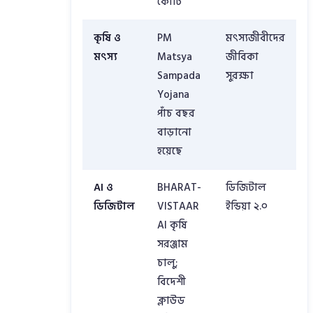
কোটি
কৃষি ও
PM
মৎস্যজীবীদের
মৎস্য
Matsya
জীবিকা
Sampada
সুরক্ষা
Yojana
পাঁচ বছর
বাড়ানো
হয়েছে
AI ও
BHARAT-
ডিজিটাল
ডিজিটাল
VISTAAR
ইন্ডিয়া ২.০
AI কৃষি
সরঞ্জাম
চালু;
বিদেশী
ক্লাউড