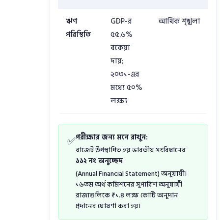
ঋণ
GDP-র
আর্থিক শৃঙ্খলা
পরিস্থিতি
৫৫.৬%
বকেয়া
দায়;
২০৩১-এর
মধ্যে ৫০%
লক্ষ্য
পরীক্ষার জন্য মনে রাখুন:
✅
বাজেট উপস্থাপিত হয় ভারতীয় সংবিধানের
১১২ নং অনুচ্ছেদ
(Annual Financial Statement) অনুযায়ী।
১৬তম অর্থ কমিশনের সুপারিশ অনুযায়ী
রাজ্যগুলিকে ₹১.৪ লক্ষ কোটি অনুদান
প্রদানের ঘোষণা করা হয়।