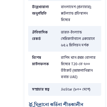
উল্লেখযোগ্য
বাংলাদেশ (প্রত্যাহার);
অনুপস্থিতি
স্কটল্যান্ড প্রতিস্থাপন
হিসেবে
ঐতিহাসিক
ভারত-ইংল্যান্ড
রেকর্ড
সেমিফাইনালে একযোগে
৬৫.২ মিলিয়ন দর্শক
বিশেষ
রাশিদ খান প্রথম বোলার
মাইলফলক
হিসেবে T20-তে ৭০০
উইকেট (আফগানিস্তান
বনাম UAE)
সম্প্রচার স্বত্ব
JioStar (৮০+ দেশে)
🥇 মিলানো কর্তিনা শীতকালীন