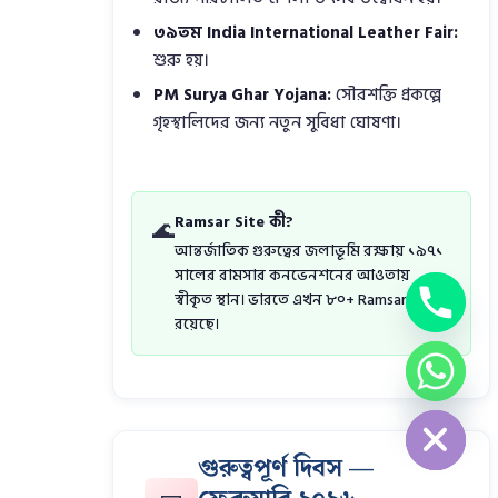
৩৯তম India International Leather Fair:
শুরু হয়।
PM Surya Ghar Yojana:
সৌরশক্তি প্রকল্পে
গৃহস্থালিদের জন্য নতুন সুবিধা ঘোষণা।
Ramsar Site কী?
🌊
আন্তর্জাতিক গুরুত্বের জলাভূমি রক্ষায় ১৯৭১
সালের রামসার কনভেনশনের আওতায়
স্বীকৃত স্থান। ভারতে এখন ৮০+ Ramsar Site
রয়েছে।
chaty
Hide
গুরুত্বপূর্ণ দিবস —