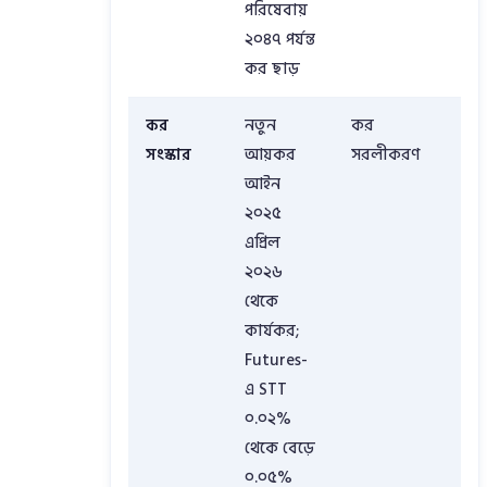
পরিষেবায়
২০৪৭ পর্যন্ত
কর ছাড়
কর
নতুন
কর
সংস্কার
আয়কর
সরলীকরণ
আইন
২০২৫
এপ্রিল
২০২৬
থেকে
কার্যকর;
Futures-
এ STT
০.০২%
থেকে বেড়ে
০.০৫%