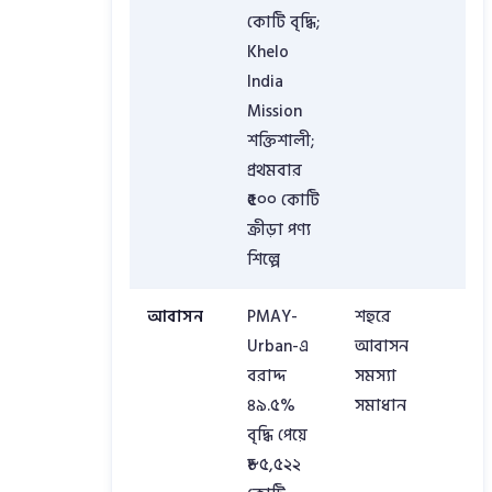
কোটি বৃদ্ধি;
Khelo
India
Mission
শক্তিশালী;
প্রথমবার
₹৫০০ কোটি
ক্রীড়া পণ্য
শিল্পে
আবাসন
PMAY-
শহুরে
Urban-এ
আবাসন
বরাদ্দ
সমস্যা
৪৯.৫%
সমাধান
বৃদ্ধি পেয়ে
₹৮৫,৫২২