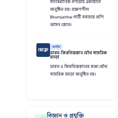
সাংবিধানিক গণভোট একযোগে
অনুষ্ঠিত হয়। রক্ষণশীল
Bhumjaithai পার্টি সবচেয়ে বেশি
আসন জেতে।
জাতীয়
ফেব্রু
ভারত-কিরগিজস্তান যৌথ সামরিক
মহড়া
ভারত ও কিরগিজস্তানের মধ্যে যৌথ
সামরিক মহড়া অনুষ্ঠিত হয়।
বিজ্ঞান ও প্রযুক্তি