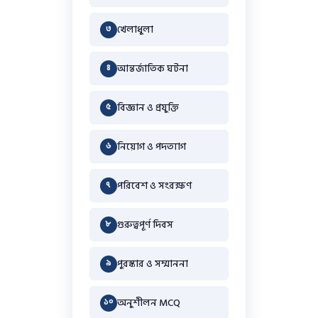
খেলাধুলা
৩
আন্তর্জাতিক ঘটনা
৪
বিজ্ঞান ও প্রযুক্তি
৫
নিয়োগ ও পদত্যাগ
৬
পরিবেশ ও সংরক্ষণ
৭
গুরুত্বপূর্ণ দিবস
৮
পুরস্কার ও সম্মাননা
৯
অনুশীলন MCQ
১০