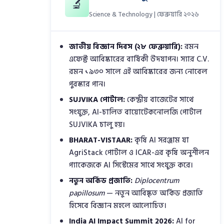
🔬
Science & Technology | ফেব্রুয়ারি ২০২৬
জাতীয় বিজ্ঞান দিবস (২৮ ফেব্রুয়ারি):
রমন
এফেক্ট আবিষ্কারের বার্ষিকী উদযাপন। স্যার C.V.
রমন ১৯৩০ সালে এই আবিষ্কারের জন্য নোবেল
পুরস্কার পান।
SUJVIKA পোর্টাল:
কেন্দ্রীয় বাজেটের সাথে
সংযুক্ত, AI-চালিত বায়োটেকনোলজি পোর্টাল
SUJVIKA চালু হয়।
BHARAT-VISTAAR:
কৃষি AI সরঞ্জাম যা
AgriStack পোর্টাল ও ICAR-এর কৃষি অনুশীলন
প্যাকেজকে AI সিস্টেমের সাথে সংযুক্ত করে।
নতুন অর্কিড প্রজাতি:
Diplocentrum
papillosum
— নতুন আবিষ্কৃত অর্কিড প্রজাতি
হিসেবে বিজ্ঞান মহলে আলোচিত।
India AI Impact Summit 2026:
AI for