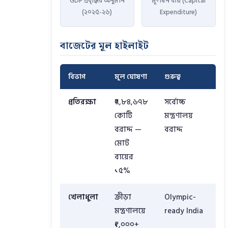
GDP প্রবৃদ্ধির অনুমান
মূলধন ব্যয় (Capital
(২০২৫-২৬)
Expenditure)
বাজেটের মূল হাইলাইট
বিভাগ
মূল ঘোষণা
গুরুত্ব
প্রতিরক্ষা
₹৭,৮৪,৬৭৮
সর্বোচ্চ
কোটি
মন্ত্রণালয়
বরাদ্দ —
বরাদ্দ
মোট
ব্যয়ের
১৫%
খেলাধুলা
ক্রীড়া
Olympic-
মন্ত্রণালয়ে
ready India
₹১,০০০+