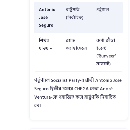
António
রাষ্ট্রপতি
পর্তুগাল
José
(নির্বাচিত)
Seguro
শিখর
ব্র্যান্ড
মেগা ক্রীড়া
ধাওয়ান
অ্যাম্বাসেডর
ইভেন্ট
('Runveer'
মাসকট)
পর্তুগালে Socialist Party-র প্রার্থী António José
Seguro দ্বিতীয় দফায় CHEGA নেতা André
Ventura-কে পরাজিত করে রাষ্ট্রপতি নির্বাচিত
হন।