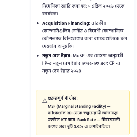
নির্দেশিকা জারি করা হয়; ১ এপ্রিল ২০২৬ থেকে
কার্যকর।
Acquisition Financing:
ভারতীয়
কোম্পানিগুলির দেশীয় ও বিদেশী কোম্পানিতে
কৌশলগত বিনিয়োগের জন্য ব্যাংকগুলিকে ঋণ
দেওয়ার অনুমতি।
নতুন বেস ইয়ার:
MoSPI-এর ঘোষণা অনুযায়ী
IIP-র নতুন বেস ইয়ার ২০২২-২৩ এবং CPI-র
নতুন বেস ইয়ার ২০২৪।
গুরুত্বপূর্ণ পার্থক্য:
⚠️
MSF (Marginal Standing Facility) —
ব্যাংকগুলি RBI থেকে স্বল্পমেয়াদী অতিরিক্ত
তহবিল ধার করে। Bank Rate — দীর্ঘমেয়াদী
ঋণের হার। দুটি ৫.৫%-এ অপরিবর্তিত।