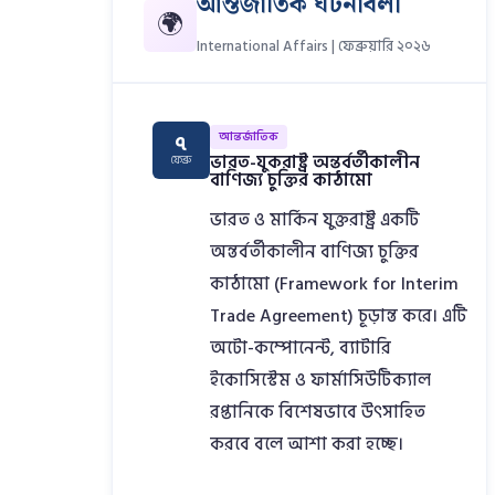
আন্তর্জাতিক ঘটনাবলী
🌍
International Affairs | ফেব্রুয়ারি ২০২৬
আন্তর্জাতিক
৭
ভারত-যুকরাষ্ট্র অন্তর্বর্তীকালীন
ফেব্রু
বাণিজ্য চুক্তির কাঠামো
ভারত ও মার্কিন যুক্তরাষ্ট্র একটি
অন্তর্বর্তীকালীন বাণিজ্য চুক্তির
কাঠামো (Framework for Interim
Trade Agreement) চূড়ান্ত করে। এটি
অটো-কম্পোনেন্ট, ব্যাটারি
ইকোসিস্টেম ও ফার্মাসিউটিক্যাল
রপ্তানিকে বিশেষভাবে উৎসাহিত
করবে বলে আশা করা হচ্ছে।