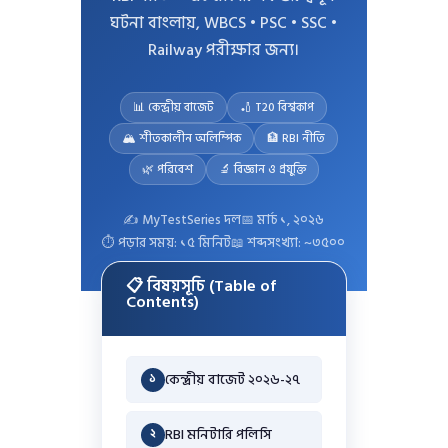
ঘটনা বাংলায়, WBCS • PSC • SSC •
Railway পরীক্ষার জন্য।
📊 কেন্দ্রীয় বাজেট
🏏 T20 বিশ্বকাপ
🏔️ শীতকালীন অলিম্পিক
🏦 RBI নীতি
🌿 পরিবেশ
🔬 বিজ্ঞান ও প্রযুক্তি
✍️ MyTestSeries দল
📅 মার্চ ১, ২০২৬
⏱️ পড়ার সময়: ১৫ মিনিট
📖 শব্দসংখ্যা: ~৩৫০০
📋 বিষয়সূচি (Table of
Contents)
কেন্দ্রীয় বাজেট ২০২৬-২৭
১
RBI মনিটারি পলিসি
২