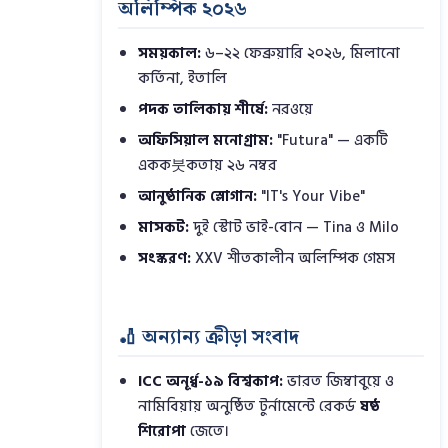
অলিম্পিক ২০২৬
সময়কাল:
৬–২২ ফেব্রুয়ারি ২০২৬, মিলানো
কর্তিনা, ইতালি
পদক তালিকায় শীর্ষে:
নরওয়ে
অফিসিয়াল মনোগ্রাম:
"Futura" — একটি
একক붓কতায় ২৬ নম্বর
আনুষ্ঠানিক স্লোগান:
"IT's Your Vibe"
মাসকট:
দুই স্টোট ভাই-বোন — Tina ও Milo
সংস্করণ:
XXV শীতকালীন অলিম্পিক গেমস
🏏 অন্যান্য ক্রীড়া সংবাদ
ICC অনূর্ধ্ব-১৯ বিশ্বকাপ:
ভারত জিম্বাবুয়ে ও
নামিবিয়ায় অনুষ্ঠিত টুর্নামেন্টে রেকর্ড
ষষ্ঠ
শিরোপা
জেতে।