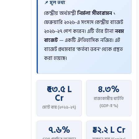
📌 মূল তথ্য
কেন্দ্রীয় অর্থমন্ত্রী
নির্মলা সীতারামন
১
ফেব্রুয়ারি ২০২৬-এ সংসদে কেন্দ্রীয় বাজেট
২০২৬-২৭ পেশ করেন। এটি তাঁর টানা
নবম
বাজেট
— একটি ঐতিহাসিক নজির। এই
বাজেট প্রথমবার 'কর্তব্য ভবন' থেকে প্রস্তুত
করা হয়েছে।
₹৫৩.৫ L
৪.৩%
Cr
রাজকোষীয় ঘাটতি
(GDP-র %)
মোট ব্যয় (২০২৬-২৭)
৭.৬%
₹১২.২ L Cr