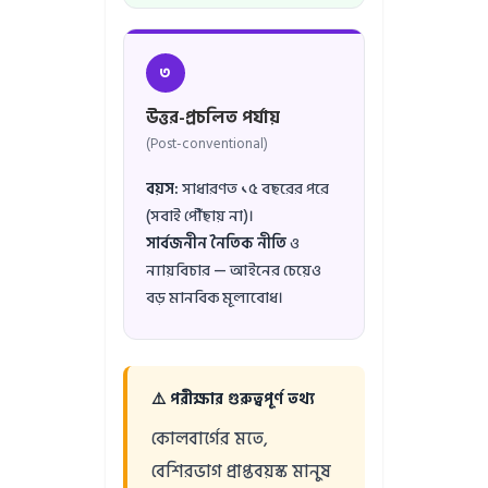
৩
উত্তর-প্রচলিত পর্যায়
(Post-conventional)
বয়স:
সাধারণত ১৫ বছরের পরে
(সবাই পৌঁছায় না)।
সার্বজনীন নৈতিক নীতি
ও
ন্যায়বিচার — আইনের চেয়েও
বড় মানবিক মূল্যবোধ।
⚠️ পরীক্ষার গুরুত্বপূর্ণ তথ্য
কোলবার্গের মতে,
বেশিরভাগ প্রাপ্তবয়স্ক মানুষ