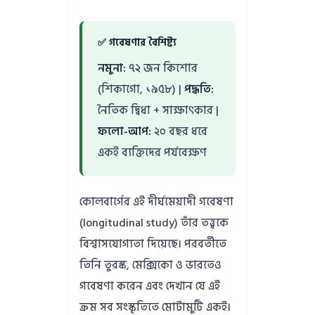
✅ গবেষণার বৈশিষ্ট্য
নমুনা:
৭২ জন কিশোর
(শিকাগো, ১৯৫৮) |
পদ্ধতি:
নৈতিক দ্বিধা + সাক্ষাৎকার |
ফলো-আপ:
২০ বছর ধরে
একই ব্যক্তিদের পর্যবেক্ষণ
কোলবার্গের এই দীর্ঘমেয়াদী গবেষণা
(longitudinal study) তাঁর তত্ত্বকে
বিশ্বাসযোগ্যতা দিয়েছে। পরবর্তীতে
তিনি তুরস্ক, মেক্সিকো ও ভারতেও
গবেষণা করেন এবং দেখান যে এই
ক্রম সব সংস্কৃতিতে মোটামুটি একই।