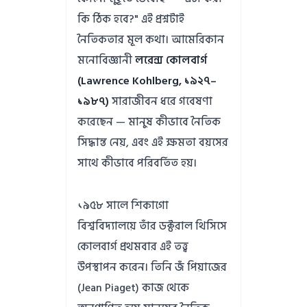
কি ঠিক হবে?" এই প্রশ্নটাই
নৈতিকতার মূল কথা। আমেরিকান
মনোবিজ্ঞানী
লরেন্স কোলবার্গ
(Lawrence Kohlberg, ১৯২৭–
১৯৮৭)
সারাজীবন ধরে গবেষণা
করেছেন — মানুষ কীভাবে নৈতিক
সিদ্ধান্ত নেয়, এবং এই ক্ষমতা বয়সের
সাথে কীভাবে পরিবর্তিত হয়।
১৯৫৮ সালে শিকাগো
বিশ্ববিদ্যালয়ে তাঁর ডক্টরাল থিসিসে
কোলবার্গ প্রথমবার এই তত্ত্ব
উপস্থাপন করেন। তিনি জঁ পিয়াজের
(Jean Piaget) কাজ থেকে