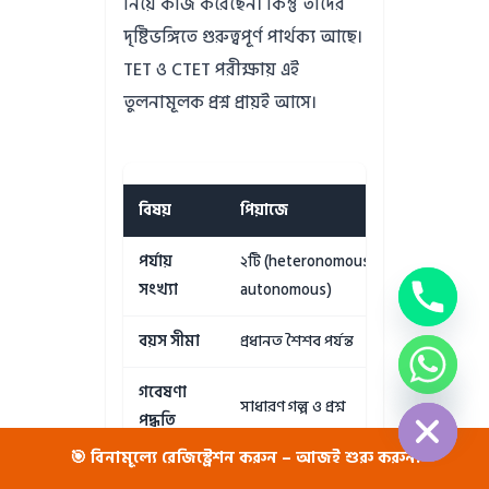
নিয়ে কাজ করেছেন। কিন্তু তাঁদের
দৃষ্টিভঙ্গিতে গুরুত্বপূর্ণ পার্থক্য আছে।
TET ও CTET পরীক্ষায় এই
তুলনামূলক প্রশ্ন প্রায়ই আসে।
বিষয়
পিয়াজে
কোল
পর্যায়
২টি (heteronomous &
৩টি প
সংখ্যা
autonomous)
বয়স সীমা
প্রধানত শৈশব পর্যন্ত
সার
chaty
গবেষণা
Hide
সাধারণ গল্প ও প্রশ্ন
নৈতি
পদ্ধতি
🎯 বিনামূল্যে রেজিস্ট্রেশন করুন – আজই শুরু করুন!
কার উপর
বয়স অনুযায়ী পর্যায়
নৈতি