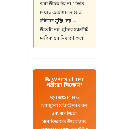
করা উচিত কি না।" তিনি
দেখতে চেয়েছিলেন কেউ
কীভাবে
যুক্তি দেয়
—
উত্তরটা নয়, যুক্তির ধরনটাই
নৈতিক স্তর নির্ধারণ করে।
📝 WBCS বা TET
পরীক্ষা দিচ্ছেন?
MyTestSeries-এ
বিনামূল্যে রেজিস্ট্রেশন করুন
এবং পান শিক্ষা
মনোবিজ্ঞানের উপর হাজার