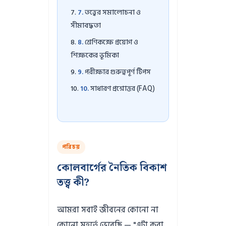
তত্ত্বের সমালোচনা ও
সীমাবদ্ধতা
শ্রেণিকক্ষে প্রয়োগ ও
শিক্ষকের ভূমিকা
পরীক্ষার গুরুত্বপূর্ণ টিপস
সাধারণ প্রশ্নোত্তর (FAQ)
পরিচয়
কোলবার্গের নৈতিক বিকাশ
তত্ত্ব কী?
আমরা সবাই জীবনের কোনো না
কোনো মুহূর্তে ভেবেছি — "এটা করা