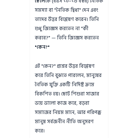
ছেলে
কে (বয়স ১০–১৬ বছর) নৈতিক
সমস্যা বা "নৈতিক দ্বিধা" দেন এবং
তাদের উত্তর বিশ্লেষণ করেন। তিনি
শুধু জিজ্ঞেস করতেন না "কী
করবে?" — তিনি জিজ্ঞেস করতেন
"কেন?"
এই "কেন?" প্রশ্নের উত্তর বিশ্লেষণ
করে তিনি বুঝতে পারলেন, মানুষের
নৈতিক যুক্তি একটি নির্দিষ্ট ক্রমে
বিকশিত হয়। ছোট শিশুরা সাজার
ভয়ে ভালো কাজ করে, বড়রা
সমাজের নিয়ম মানে, আর পরিপক্ক
মানুষ সর্বজনীন নীতি অনুসরণ
করে।