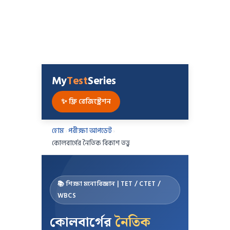
My
Test
Series
✨ ফ্রি রেজিস্ট্রেশন
হোম
›
পরীক্ষা আপডেট
›
কোলবার্গের নৈতিক বিকাশ তত্ত্ব
📚 শিক্ষা মনোবিজ্ঞান | TET / CTET /
WBCS
কোলবার্গের
নৈতিক