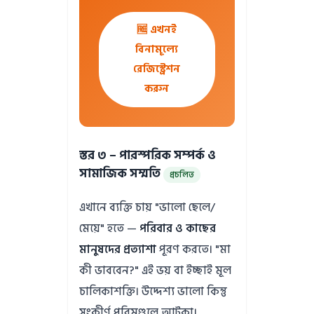
🆓 এখনই
বিনামূল্যে
রেজিস্ট্রেশন
করুন
স্তর ৩ – পারস্পরিক সম্পর্ক ও
সামাজিক সম্মতি
প্রচলিত
এখানে ব্যক্তি চায় "ভালো ছেলে/
মেয়ে" হতে —
পরিবার ও কাছের
মানুষদের প্রত্যাশা
পূরণ করতে। "মা
কী ভাববেন?" এই ভয় বা ইচ্ছাই মূল
চালিকাশক্তি। উদ্দেশ্য ভালো কিন্তু
সংকীর্ণ পরিমণ্ডলে আটকা।