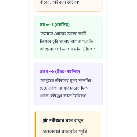
বাঁচবে, তাই করা উচিত।"
স্তর ৩–৪ (প্রচলিত)
"সমাজে একজন ভালো স্বামী
হিসেবে চুরি মানায় না।" বা "আইন
আছে কারণে — তার মানা উচিত।"
স্তর ৫–৬ (উত্তর-প্রচলিত)
"মানুষের জীবনের মূল্য সম্পত্তির
চেয়ে বেশি। ন্যায়বিচারের দিক
থেকে হেইঞ্জের কাজ নৈতিক।"
🎓 পরীক্ষায় মনে রাখুন
কোলবার্গ বলেননি "চুরি