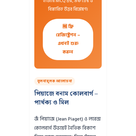
হাজার MCQ প্রশ্ন, মক টেস্ট ও
বিস্তারিত উত্তর বিশ্লেষণ।
🆓 ফ্রি
রেজিস্ট্রেশন –
এখনই শুরু
করুন
তুলনামূলক আলোচনা
পিয়াজে বনাম কোলবার্গ –
পার্থক্য ও মিল
জঁ পিয়াজে (Jean Piaget) ও লরেন্স
কোলবার্গ উভয়েই নৈতিক বিকাশ