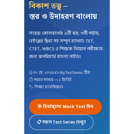
বিকাশ তত্ত্ব
–
স্তর ও উদাহরণ বাংলায়
লরেন্স কোলবার্গের ৬টি স্তর, ৩টি পর্যায়,
হেইঞ্জের দ্বিধা সহ সম্পূর্ণ ব্যাখ্যা। TET,
CTET, WBCS ও শিক্ষক নিয়োগ পরীক্ষার
জন্য অপরিহার্য বাংলা গাইড।
🗓️ ৩১ মে, ২০২৬
✍️ MyTestSeries টিম
⏱️ পড়তে লাগবে ~১২ মিনিট
🏷️ শিক্ষা মনোবিজ্ঞান
🎯 বিনামূল্যে Mock Test দিন
📋 সকল Test Series দেখুন