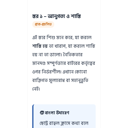
স্তর ১ – আনুগত্য ও শাস্তি
প্রাক-প্রচলিত
এই স্তরে শিশু মনে করে, যা করলে
শাস্তি হয়
তা খারাপ, যা করলে শাস্তি
হয় না তা ভালো। নৈতিকতার
মানদণ্ড সম্পূর্ণভাবে বাইরের কর্তৃত্বের
ওপর নির্ভরশীল। এখানে কোনো
ব্যক্তিগত মূল্যবোধ বা সহানুভূতি
নেই।
🧒 বাংলা উদাহরণ
ছোট্ট রাহুল ক্লাসে কথা বলে