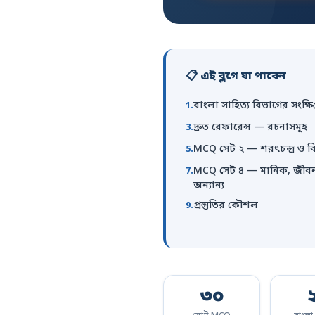
📋 এই ব্লগে যা পাবেন
বাংলা সাহিত্য বিভাগের সংক্ষি
দ্রুত রেফারেন্স — রচনাসমূহ
MCQ সেট ২ — শরৎচন্দ্র ও ব
MCQ সেট ৪ — মানিক, জীবন
অন্যান্য
প্রস্তুতির কৌশল
৩০