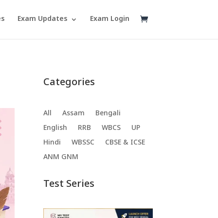
es
Exam Updates
Exam Login
Categories
All
Assam
Bengali
English
RRB
WBCS
UP
Hindi
WBSSC
CBSE & ICSE
ANM GNM
Test Series