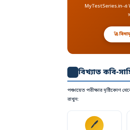
MyTestSeries.in-এ WB 
🚀 বিনা
বিখ্যাত কবি-সাহ
✍️
পঞ্চায়েত পরীক্ষার দৃষ্টিকোণ থেক
রাখুন:
🖊️