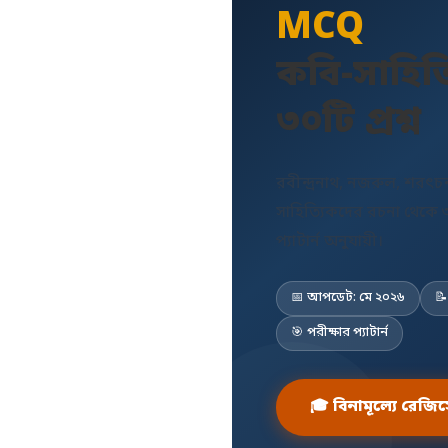
MCQ
কবি-সাহিত
৩০টি প্রশ্ন
রবীন্দ্রনাথ, নজরুল, শরৎচন্দ
সাহিত্যিকদের রচনা থেকে ৩০
প্যাটার্ন অনুযায়ী।
📅 আপডেট: মে ২০২৬

🎯 পরীক্ষার প্যাটার্ন
🎓 বিনামূল্যে রেজিস