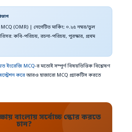
বিভাগ
ন: MCQ (OMR) | নেগেটিভ মার্কিং: ০.২৫ নম্বর/ভুল
 পরিসর: কবি-পরিচয়, রচনা-পরিচয়, পুরস্কার, প্রথম
য়েত ইংরেজি MCQ
-র মতোই সম্পূর্ণ বিষয়ভিত্তিক বিশ্লেষণ
িস্ট্রেশন করে
আরও হাজারো MCQ প্র্যাকটিস করতে
্ষায় বাংলায় সর্বোচ্চ স্কোর করতে
চান?