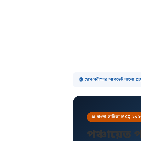
🏠 হোম
›
পরীক্ষার আপডেট
›
বাংলা প্রস্
📖 বাংলা সাহিত্য MCQ ২০
পঞ্চায়েত 