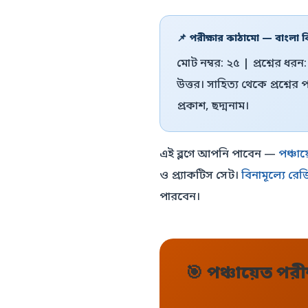
📌 পরীক্ষার কাঠামো — বাংলা 
মোট নম্বর: ২৫ | প্রশ্নের ধর
উত্তর। সাহিত্য থেকে প্রশ্নের
প্রকাশ, ছদ্মনাম।
এই ব্লগে আপনি পাবেন —
পঞ্চা
ও প্র্যাকটিস সেট।
বিনামূল্যে রেজ
পারবেন।
🎯 পঞ্চায়েত পরীক