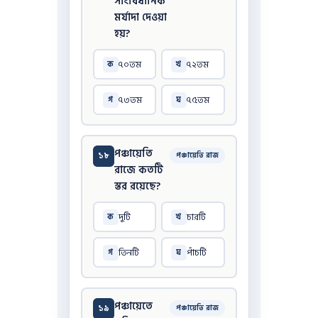
সাংবিধানিক
মর্যাদা দেওয়া
হয়?
৭০তম
৭২তম
ক
খ
৭৩তম
৭৫তম
গ
ঘ
পঞ্চায়েতি
১৮
পঞ্চায়েতি রাজ
রাজে কতটি
স্তর রয়েছে?
দুটি
চারটি
ক
খ
তিনটি
পাঁচটি
গ
ঘ
পঞ্চায়েতে
১৯
পঞ্চায়েতি রাজ