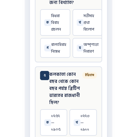
জন্য বিখ্যাত?
বিধবা
সতীদাহ
বিবাহ
প্রথা
ক
খ
প্রচলন
বিলোপ
বাল্যবিবাহ
অস্পৃশ্যতা
গ
ঘ
নিষেধ
নিবারণ
কলকাতা কোন
৫
ইতিহাস
বছর থেকে কোন
বছর পর্যন্ত ব্রিটিশ
ভারতের রাজধানী
ছিল?
১৭৫৭
১৭৭৩
—
—
ক
খ
১৯০৫
১৯১১