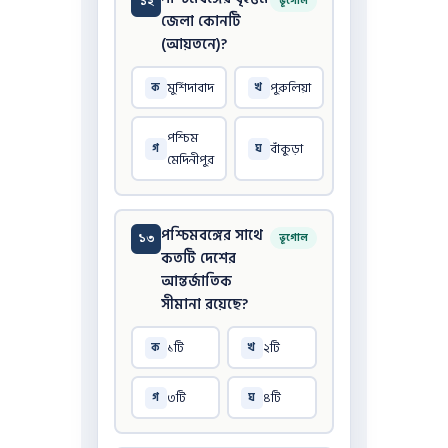
১২
ভূগোল
জেলা কোনটি
(আয়তনে)?
মুর্শিদাবাদ
পুরুলিয়া
ক
খ
পশ্চিম
বাঁকুড়া
গ
ঘ
মেদিনীপুর
পশ্চিমবঙ্গের সাথে
১৩
ভূগোল
কতটি দেশের
আন্তর্জাতিক
সীমানা রয়েছে?
১টি
২টি
ক
খ
৩টি
৪টি
গ
ঘ