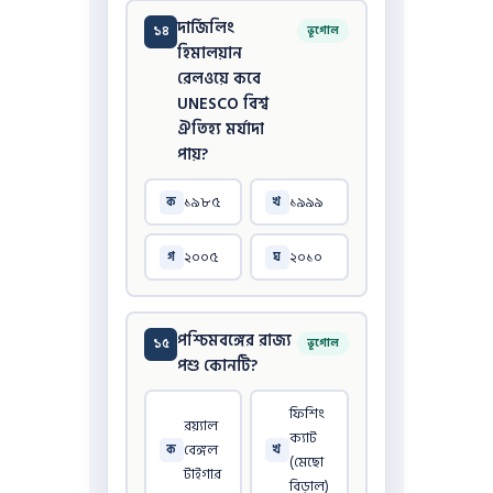
দার্জিলিং
১৪
ভূগোল
হিমালয়ান
রেলওয়ে কবে
UNESCO বিশ্ব
ঐতিহ্য মর্যাদা
পায়?
১৯৮৫
১৯৯৯
ক
খ
২০০৫
২০১০
গ
ঘ
পশ্চিমবঙ্গের রাজ্য
১৫
ভূগোল
পশু কোনটি?
ফিশিং
রয়্যাল
ক্যাট
বেঙ্গল
ক
খ
(মেছো
টাইগার
বিড়াল)