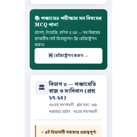
📚 পঞ্চায়েত পরীক্ষার সব বিষয়ের
MCQ পান!
বাংলা, ইংরেজি, গণিত ও GK — সব বিষয়ের
প্র্যাকটিস সেট বিনামূল্যে। ফ্রি রেজিস্ট্রেশন
করুন।
🆓 রেজিস্ট্রেশন করুন →
বিভাগ ৩ — পঞ্চায়েতি
🏛️
রাজ ও সংবিধান (প্রশ্ন
১৭-২৫)
৭৩তম সংশোধনী · গ্রাম সভা · WB
পঞ্চায়েত আইন · ৭৪তম সংশোধনী
⚡
এই বিভাগটি সবচেয়ে গুরুত্বপূর্ণ!