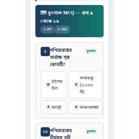
🗺️ ভূগোল MCQ — প্রশ্ন ৯
থেকে ১৬
৮ প্রশ্ন
৮ নম্বর
পশ্চিমবঙ্গের
৯
ভূগোল
সর্বোচ্চ শৃঙ্গ
কোনটি?
সান্দাকফু
টাইগার
(৩,৬৩৬
ক
খ
হিল
মি)
ফালুট
কাঞ্চনজঙ্ঘা
গ
ঘ
পশ্চিমবঙ্গের
১০
ভূগোল
দীর্ঘতম নদী