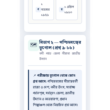
১
১ এপ্রিল
নভেম্বর
গ
ঘ
১৯৬০
১৯৫৬
বিভাগ ২ — পশ্চিমবঙ্গের
🗺️
ভূগোল (প্রশ্ন ৯-১৬)
নদী · পর্বত · জেলা · সীমানা · জাতীয়
উদ্যান
📌
পরীক্ষায় ভূগোল থেকে কোন
প্রশ্ন আসে:
পশ্চিমবঙ্গের সীমান্তবর্তী
রাজ্য ও দেশ, নদীর উৎস, সর্বোচ্চ
পর্বতশৃঙ্গ, সর্ববৃহৎ জেলা, জাতীয়
উদ্যান ও অভয়ারণ্য, প্রধান
শিল্পাঞ্চল থেকে নিয়মিত প্রশ্ন আসে।