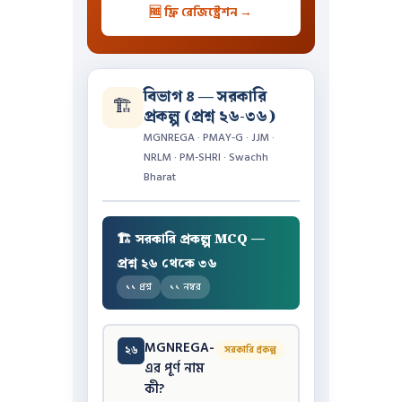
🆓 ফ্রি রেজিস্ট্রেশন →
বিভাগ ৪ — সরকারি
🏗️
প্রকল্প (প্রশ্ন ২৬-৩৬)
MGNREGA · PMAY-G · JJM ·
NRLM · PM-SHRI · Swachh
Bharat
🏗️ সরকারি প্রকল্প MCQ —
প্রশ্ন ২৬ থেকে ৩৬
১১ প্রশ্ন
১১ নম্বর
MGNREGA-
২৬
সরকারি প্রকল্প
এর পূর্ণ নাম
কী?