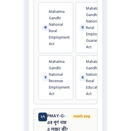
Mahatma
Mahatma
Gandhi
Gandhi
National
National
Rural
ক
খ
Rural
Employment
Employment
Guarantee
Act
Act
Mahatma
Mahatma
Gandhi
Gandhi
National
National
গ
ঘ
Revenue
Rural
Employment
Education
Act
Act
PMAY-G-
২৭
সরকারি প্রকল্প
এর পূর্ণ নাম
ও লক্ষ্য কী?