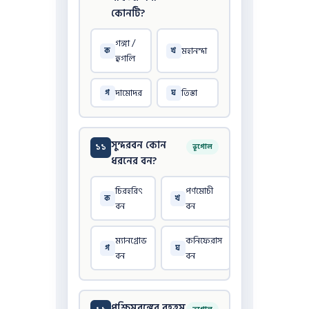
কোনটি?
গঙ্গা /
মহানন্দা
ক
খ
হুগলি
দামোদর
তিস্তা
গ
ঘ
সুন্দরবন কোন
১১
ভূগোল
ধরনের বন?
চিরহরিৎ
পর্ণমোচী
ক
খ
বন
বন
ম্যানগ্রোভ
কনিফেরাস
গ
ঘ
বন
বন
পশ্চিমবঙ্গের বৃহত্তম