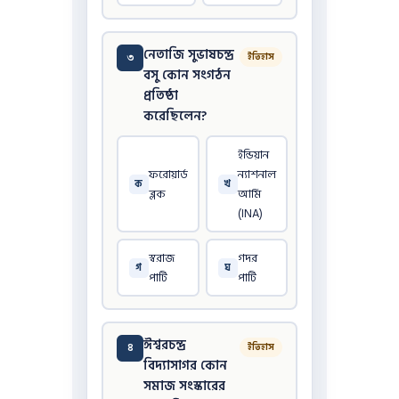
নেতাজি সুভাষচন্দ্র
৩
ইতিহাস
বসু কোন সংগঠন
প্রতিষ্ঠা
করেছিলেন?
ইন্ডিয়ান
ফরোয়ার্ড
ন্যাশনাল
ক
খ
ব্লক
আর্মি
(INA)
স্বরাজ
গদর
গ
ঘ
পার্টি
পার্টি
ঈশ্বরচন্দ্র
৪
ইতিহাস
বিদ্যাসাগর কোন
সমাজ সংস্কারের