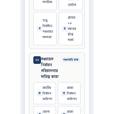
নাগরিক
ভোটার
গ্রামের
শুধু
১৮
নির্বাচিত
বছরের
গ
ঘ
পঞ্চায়েত
ঊর্ধ্বে
সদস্যরা
সবাই
পঞ্চায়েত
২১
পঞ্চায়েতি রাজ
নির্বাচন
পরিচালনার
দায়িত্ব কার?
জাতীয়
রাজ্য
নির্বাচন
নির্বাচন
ক
খ
কমিশন
কমিশন
জেলা
রাজ্য