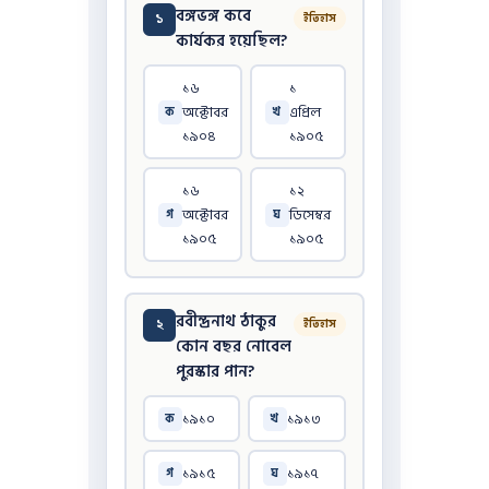
বঙ্গভঙ্গ কবে
১
ইতিহাস
কার্যকর হয়েছিল?
১৬
১
অক্টোবর
এপ্রিল
ক
খ
১৯০৪
১৯০৫
১৬
১২
অক্টোবর
ডিসেম্বর
গ
ঘ
১৯০৫
১৯০৫
রবীন্দ্রনাথ ঠাকুর
২
ইতিহাস
কোন বছর নোবেল
পুরস্কার পান?
১৯১০
১৯১৩
ক
খ
১৯১৫
১৯১৭
গ
ঘ