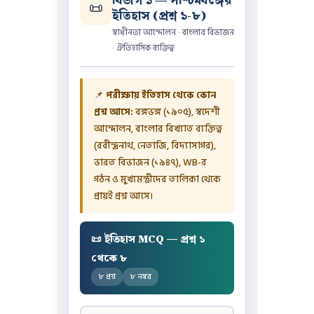
বিভাগ ১ — পশ্চিমবঙ্গের
📜
ইতিহাস (প্রশ্ন ১-৮)
স্বাধীনতা আন্দোলন · বাংলার বিভাজন
· ঐতিহাসিক ব্যক্তিত্ব
📌
পরীক্ষায় ইতিহাস থেকে কোন
প্রশ্ন আসে:
বঙ্গভঙ্গ (১৯০৫), স্বদেশী
আন্দোলন, বাংলার বিখ্যাত ব্যক্তিত্ব
(রবীন্দ্রনাথ, নেতাজি, বিদ্যাসাগর),
ভারত বিভাজন (১৯৪৭), WB-র
গঠন ও মুখ্যমন্ত্রীদের তালিকা থেকে
প্রায়ই প্রশ্ন আসে।
📜 ইতিহাস MCQ — প্রশ্ন ১
থেকে ৮
৮ প্রশ্ন
৮ নম্বর