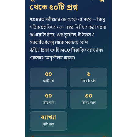
থেকে ৫০টি প্রশ্ন
পঞ্চায়েত পরীক্ষায় GK থেকে ১৫ নম্বর — কিন্তু
সঠিক প্রস্তুতিতে ১৩+ নম্বর নিশ্চিত করা সম্ভব।
পঞ্চায়েতি রাজ, WB ভূগোল, ইতিহাস ও
সরকারি প্রকল্প থেকে সবচেয়ে বেশি
পরীক্ষাপ্রবণ ৫০টি MCQ বিস্তারিত ব্যাখ্যাসহ
একসাথে অনুশীলন করুন।
৫০
৬
মোট প্রশ্ন
বিষয় বিভাগ
৫০
৩০
মোট নম্বর
মিনিট সময়
ব্যাখ্যা
প্রতি প্রশ্নে