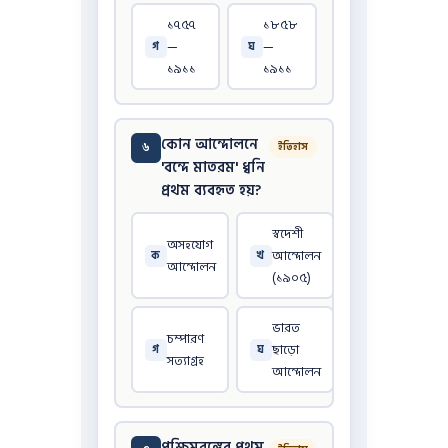
১৭৫৭
১৮৫৮
—
—
গ
ঘ
১৯১১
১৯১১
কোন আন্দোলনে
৬
ইতিহাস
'বন্দে মাতরম' ধ্বনি
প্রথম ব্যবহৃত হয়?
স্বদেশী
অসহযোগ
আন্দোলন
ক
খ
আন্দোলন
(১৯০৫)
ভারত
চম্পারণ
ছাড়ো
গ
ঘ
সত্যাগ্রহ
আন্দোলন
পশ্চিমবঙ্গের প্রথম