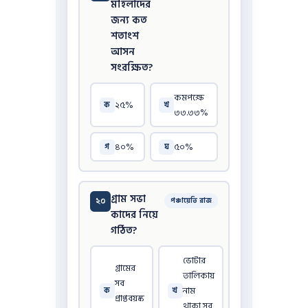
মহিলাদের
জন্য কত
শতাংশ
আসন
সংরক্ষিত?
কমপক্ষে
২৫%
ক
খ
৩৩.৩৩%
৪০%
৫০%
গ
ঘ
গ্রাম সভা
২০
পঞ্চায়েতি রাজ
কাদের নিয়ে
গঠিত?
ভোটার
গ্রামের
তালিকায়
সব
নাম
ক
খ
প্রাপ্তবয়স্ক
থাকা সব