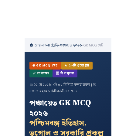
🏠 হোম
›
বাংলা প্রস্তুতি
›
পঞ্চায়েত ২০২৬
›
GK MCQ সেট
🌐 GK MCQ সেট
★ ৫০টি প্রশ্নোত্তর
✅ ব্যাখ্যাসহ
🆓 বিনামূল্যে
📅 ২২ মে ২০২৬ | ⏱ ৩০ মিনিটে সম্পন্ন করুন | 🎯
পঞ্চায়েত ২০২৬ পরীক্ষার্থীদের জন্য
পঞ্চায়েত GK MCQ
২০২৬
পশ্চিমবঙ্গ ইতিহাস,
ভূগোল ও সরকারি প্রকল্প