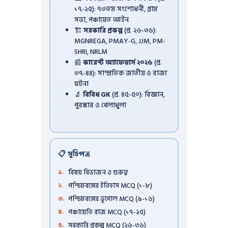
১৭-২৫): ৭৩তম সংশোধনী, গ্রাম
সভা, পঞ্চায়েত আইন
🏗️
সরকারি প্রকল্প
(প্র. ২৬-৩৬):
MGNREGA, PMAY-G, JJM, PM-
SHRI, NRLM
📰
কারেন্ট অ্যাফেয়ার্স ২০২৬
(প্র.
৩৭-৪৪): সাম্প্রতিক জাতীয় ও রাজ্য
ঘটনা
🔬
বিবিধ GK
(প্র. ৪৫-৫০): বিজ্ঞান,
পুরস্কার ও খেলাধুলা
📋 সূচিপত্র
বিষয় বিভাজন ও গুরুত্ব
পশ্চিমবঙ্গের ইতিহাস MCQ (১-৮)
পশ্চিমবঙ্গের ভূগোল MCQ (৯-১৬)
পঞ্চায়েতি রাজ MCQ (১৭-২৫)
সরকারি প্রকল্প MCQ (২৬-৩৬)