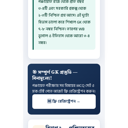
পঞ্চায়েতি রাজ থেকে প্রতি বছর
৩-৪টি এবং সরকারি প্রকল্প থেকে
২-৩টি নিশ্চিত প্রশ্ন আসে। এই দুটো
বিভাগ ভালো করে শিখলে GK থেকে
৭-৮ নম্বর নিশ্চিত। তারপর WB
ভূগোল ও ইতিহাস থেকে আরো ৩-৪
নম্বর।
🎯 সম্পূর্ণ GK প্রস্তুতি —
বিনামূল্যে!
পঞ্চায়েত পরীক্ষার সব বিষয়ের MCQ সেট ও
মক টেস্ট পেতে আজই ফ্রি রেজিস্ট্রেশন করুন।
🆓 ফ্রি রেজিস্ট্রেশন →