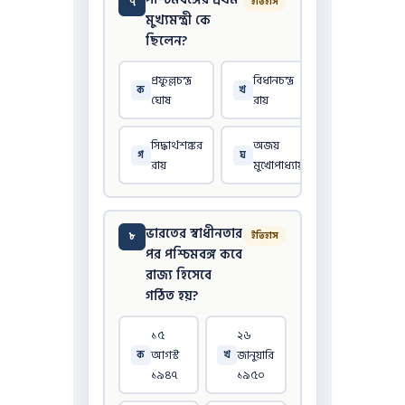
৭
ইতিহাস
মুখ্যমন্ত্রী কে
ছিলেন?
প্রফুল্লচন্দ্র
বিধানচন্দ্র
ক
খ
ঘোষ
রায়
সিদ্ধার্থশঙ্কর
অজয়
গ
ঘ
রায়
মুখোপাধ্যায়
ভারতের স্বাধীনতার
৮
ইতিহাস
পর পশ্চিমবঙ্গ কবে
রাজ্য হিসেবে
গঠিত হয়?
১৫
২৬
আগস্ট
জানুয়ারি
ক
খ
১৯৪৭
১৯৫০