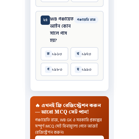
WB পঞ্চায়েত
২৫
পঞ্চায়েতি রাজ
আইন কোন
সালে পাস
হয়?
১৯৬৩
১৯৭৩
ক
খ
১৯৮৩
১৯৯৩
গ
ঘ
🔥 এখনই ফ্রি রেজিস্ট্রেশন করুন
— আরো MCQ সেট পান!
পঞ্চায়েতি রাজ, WB GK ও সরকারি প্রকল্পের
সম্পূর্ণ MCQ সেট বিনামূল্যে পেতে আজই
রেজিস্ট্রেশন করুন।