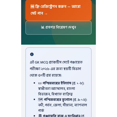
🆓 ফ্রি রেজিস্ট্রেশন করুন — আরো
সেট পান →
📊 প্রশ্নপত্র বিশ্লেষণ দেখুন
এই GK MCQ প্র্যাকটিস সেটে পঞ্চায়েত
পরীক্ষা ২০২৬-এর জন্য ছয়টি বিভাগ
থেকে ৫০টি প্রশ্ন রয়েছে:
📜
পশ্চিমবঙ্গের ইতিহাস
(প্র. ১-৮):
স্বাধীনতা আন্দোলন, বাংলা
বিভাজন, বিখ্যাত ব্যক্তিত্ব
🗺️
পশ্চিমবঙ্গের ভূগোল
(প্র. ৯-১৬):
নদী, পর্বত, জেলা, সীমানা, ন্যাশনাল
পার্ক
🏛️
পঞ্চায়েতি রাজ ও সংবিধান
(প্র.