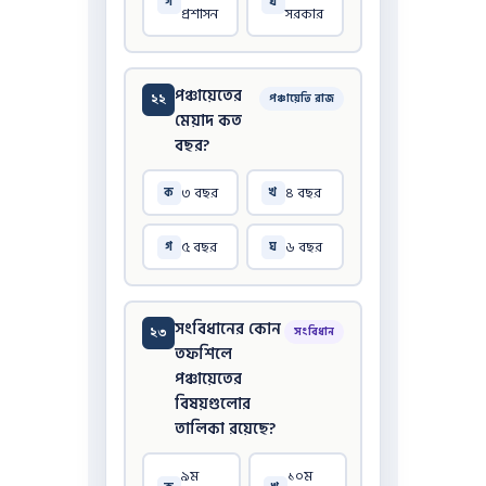
গ
ঘ
প্রশাসন
সরকার
পঞ্চায়েতের
২২
পঞ্চায়েতি রাজ
মেয়াদ কত
বছর?
৩ বছর
৪ বছর
ক
খ
৫ বছর
৬ বছর
গ
ঘ
সংবিধানের কোন
২৩
সংবিধান
তফশিলে
পঞ্চায়েতের
বিষয়গুলোর
তালিকা রয়েছে?
৯ম
১০ম