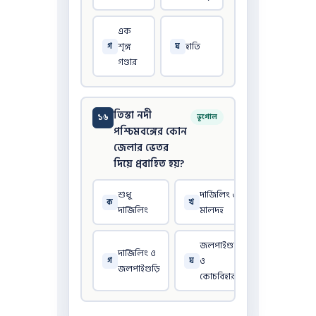
এক
শৃঙ্গ
হাতি
গ
ঘ
গণ্ডার
তিস্তা নদী
১৬
ভূগোল
পশ্চিমবঙ্গের কোন
জেলার ভেতর
দিয়ে প্রবাহিত হয়?
শুধু
দার্জিলিং ও
ক
খ
দার্জিলিং
মালদহ
জলপাইগুড়ি
দার্জিলিং ও
ও
গ
ঘ
জলপাইগুড়ি
কোচবিহার