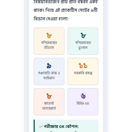
বিষয়বিভাজন প্রায় প্রতি বছরই একই
থাকে। নিচে এই প্র্যাকটিস সেটের ৬টি
বিভাগ দেওয়া হলো:
৮
৮
পশ্চিমবঙ্গের
পশ্চিমবঙ্গের
ইতিহাস
ভূগোল
৯
১১
পঞ্চায়েতি রাজ ও
সরকারি প্রকল্প
সংবিধান
৮
৬
কারেন্ট
বিবিধ GK
অ্যাফেয়ার্স
✅
পরীক্ষায় GK কৌশল: