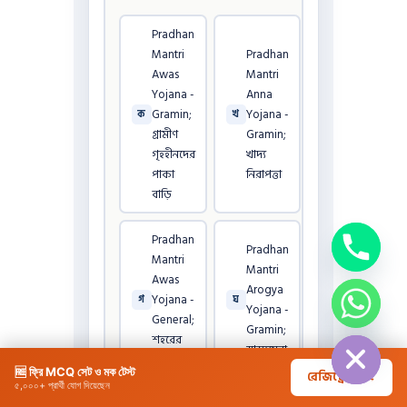
Pradhan
Mantri
Pradhan
Awas
Mantri
Yojana -
Anna
Gramin;
Yojana -
ক
খ
গ্রামীণ
Gramin;
গৃহহীনদের
খাদ্য
পাকা
নিরাপত্তা
বাড়ি
Pradhan
Pradhan
Mantri
Mantri
Awas
Arogya
Yojana -
গ
ঘ
Yojana -
chaty
General;
Gramin;
Hide
শহরের
স্বাস্থ্যসেবা
বাড়ি
🆓 ফ্রি MCQ সেট ও মক টেস্ট
রেজিস্ট্রেশন →
৫,০০০+ প্রার্থী যোগ দিয়েছেন