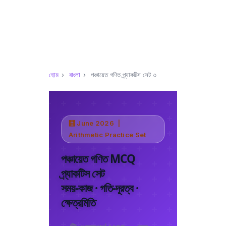
হোম
›
বাংলা
›
পঞ্চায়েত গণিত প্র্যাকটিস সেট ৩
🧮 June 2026 |
Arithmetic Practice Set
পঞ্চায়েত গণিত MCQ
প্র্যাকটিস সেট
সময়-কাজ · গতি-দূরত্ব ·
ক্ষেত্রমিতি