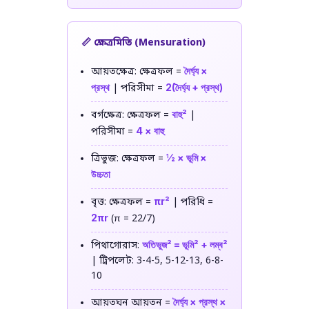
📏 ক্ষেত্রমিতি (Mensuration)
দৈর্ঘ্য ×
আয়তক্ষেত্র: ক্ষেত্রফল =
প্রস্থ
2(দৈর্ঘ্য + প্রস্থ)
| পরিসীমা =
বাহু²
বর্গক্ষেত্র: ক্ষেত্রফল =
|
4 × বাহু
পরিসীমা =
½ × ভূমি ×
ত্রিভুজ: ক্ষেত্রফল =
উচ্চতা
πr²
বৃত্ত: ক্ষেত্রফল =
| পরিধি =
2πr
(π = 22/7)
অতিভুজ² = ভূমি² + লম্ব²
পিথাগোরাস:
| ট্রিপলেট: 3-4-5, 5-12-13, 6-8-
10
দৈর্ঘ্য × প্রস্থ ×
আয়তঘন আয়তন =