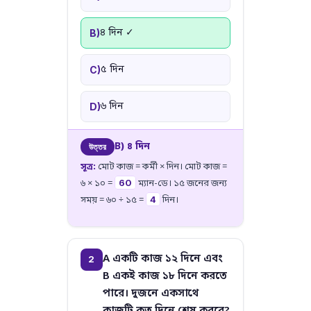
৪ দিন ✓
B)
৫ দিন
C)
৬ দিন
D)
B) ৪ দিন
উত্তর
সূত্র:
মোট কাজ = কর্মী × দিন। মোট কাজ =
60
৬ × ১০ =
ম্যান-ডে। ১৫ জনের জন্য
4
সময় = ৬০ ÷ ১৫ =
দিন।
A একটি কাজ ১২ দিনে এবং
2
B একই কাজ ১৮ দিনে করতে
পারে। দুজনে একসাথে
কাজটি কত দিনে শেষ করবে?