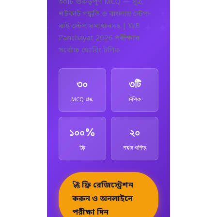
৩০টি গুরুত্বপূর্ণ MCQ — সূত্র,
শর্টকাট পদ্ধতি ও বাংলায় স্টেপ-
বাই-স্টেপ সমাধানসহ | WB
Panchayat 2026 পরীক্ষার
সর্বোচ্চ স্কোরিং টপিক
৩০
৩টি
MCQ প্রশ্ন
টপিক
১০০%
২০
ফ্রি
নম্বর গণিত
🚀 ফ্রি রেজিস্ট্রেশন
করুন ও অনলাইনে
পরীক্ষা দিন