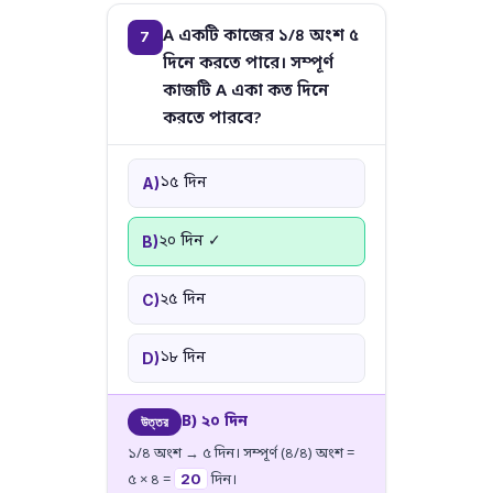
A একটি কাজের ১/৪ অংশ ৫
7
দিনে করতে পারে। সম্পূর্ণ
কাজটি A একা কত দিনে
করতে পারবে?
১৫ দিন
A)
২০ দিন ✓
B)
২৫ দিন
C)
১৮ দিন
D)
B) ২০ দিন
উত্তর
১/৪ অংশ → ৫ দিন। সম্পূর্ণ (৪/৪) অংশ =
20
৫ × ৪ =
দিন।