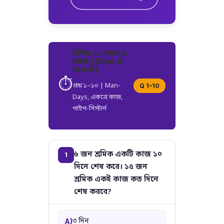
টপিক ১: সময় ও
কাজ (Time &
Work)
⏱️
প্রশ্ন ১–১০ | Man-
Q 1–10
Days, একত্রে কাজ,
পাইপ-সিস্টার্ন
৬ জন শ্রমিক একটি কাজ ১০
1
দিনে শেষ করে। ১৫ জন
শ্রমিক একই কাজ কত দিনে
শেষ করবে?
৩ দিন
A)