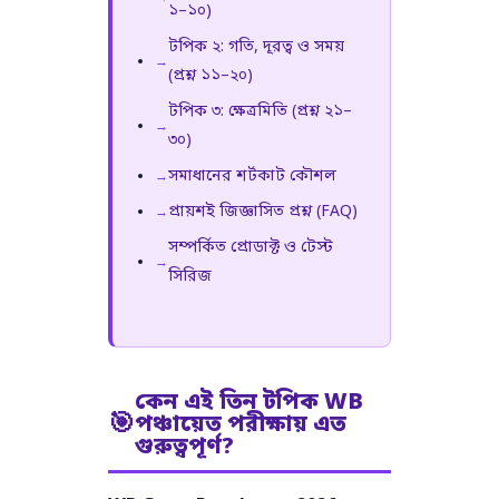
১–১০)
টপিক ২: গতি, দূরত্ব ও সময়
(প্রশ্ন ১১–২০)
টপিক ৩: ক্ষেত্রমিতি (প্রশ্ন ২১–
৩০)
সমাধানের শর্টকাট কৌশল
প্রায়শই জিজ্ঞাসিত প্রশ্ন (FAQ)
সম্পর্কিত প্রোডাক্ট ও টেস্ট
সিরিজ
কেন এই তিন টপিক WB
🎯
পঞ্চায়েত পরীক্ষায় এত
গুরুত্বপূর্ণ?