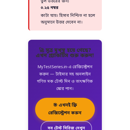
ভুল উত্তরের জন্য
০.২৫ নম্বর
কাটা যায়। হিসাব নিশ্চিত না হলে
অনুমানে উত্তর দেবেন না।
🚀 সূত্র মুখস্থ হয়ে গেছে?
এখন প্র্যাকটিস শুরু করুন!
MyTestSeries.in-এ রেজিস্ট্রেশন
করুন — টাইমার সহ অনলাইন
গণিত মক টেস্ট দিন ও তাৎক্ষণিক
স্কোর পান।
🎯 এখনই ফ্রি
রেজিস্ট্রেশন করুন
সব টেস্ট সিরিজ দেখুন