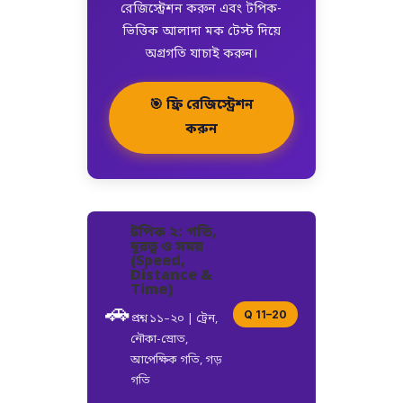
রেজিস্ট্রেশন করুন এবং টপিক-
ভিত্তিক আলাদা মক টেস্ট দিয়ে
অগ্রগতি যাচাই করুন।
🎯 ফ্রি রেজিস্ট্রেশন
করুন
টপিক ২: গতি,
দূরত্ব ও সময়
(Speed,
Distance &
Time)
🚗
Q 11–20
প্রশ্ন ১১–২০ | ট্রেন,
নৌকা-স্রোত,
আপেক্ষিক গতি, গড়
গতি