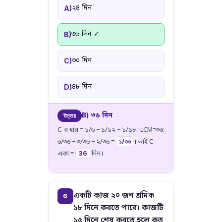
২৪ দিন
A)
৩৬ দিন ✓
B)
৩০ দিন
C)
৪৮ দিন
D)
B) ৩৬ দিন
উত্তর
C-র হার = ১/৬ − ১/১২ − ১/১৮। LCM=৩৬:
১/৩৬
৬/৩৬ − ৩/৩৬ − ২/৩৬ =
। তাই C
36
একা =
দিন।
একটি কাজ ২০ জন শ্রমিক
6
১৮ দিনে করতে পারে। কাজটি
১৫ দিনে শেষ করতে হলে কত