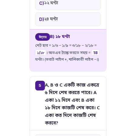
১২ ঘণ্টা
C)
২৪ ঘণ্টা
D)
B) ১৮ ঘণ্টা
উত্তর
নেট হার = ১/৬ − ১/৯ = ৩/১৮ − ২/১৮ =
১/১৮
18
। অতএব ট্যাঙ্ক ভরতে সময় =
ঘণ্টা। (ভরাট পাইপ +, খালিকারী পাইপ −।)
A, B ও C একটি কাজ একত্রে
5
৬ দিনে শেষ করতে পারে। A
একা ১২ দিনে এবং B একা
১৮ দিনে কাজটি শেষ করে। C
একা কত দিনে কাজটি শেষ
করবে?