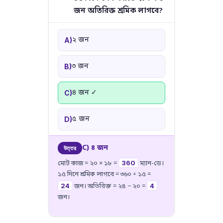
জন অতিরিক্ত শ্রমিক লাগবে?
২ জন
A)
৩ জন
B)
৪ জন ✓
C)
৫ জন
D)
C) ৪ জন
উত্তর
360
মোট কাজ = ২০ × ১৮ =
ম্যান-ডে।
১৫ দিনে শ্রমিক লাগবে = ৩৬০ ÷ ১৫ =
24
4
জন। অতিরিক্ত = ২৪ − ২০ =
জন।