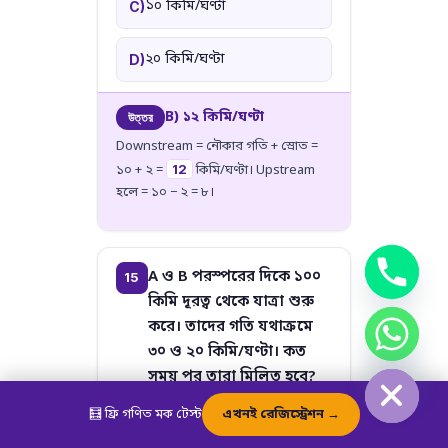
১০ কিমি/ঘণ্টা
C)
২০ কিমি/ঘণ্টা
D)
B) ১২ কিমি/ঘণ্টা
উত্তর
Downstream = নৌকার গতি + স্রোত =
12
১০ + ২ =
কিমি/ঘণ্টা। Upstream
হলে = ১০ − ২ = ৮।
A ও B পরস্পরের দিকে ১০০
15
কিমি দূরত্ব থেকে যাত্রা শুরু
করে। তাদের গতি যথাক্রমে
chaty
৩০ ও ২০ কিমি/ঘণ্টা। কত
Hide
সময় পর তারা মিলিত হবে?
🧮 ফ্রি গণিত মক টেস্ট
এখনই রেজিস্ট্রেশন →
২ ঘণ্টা ✓
A)