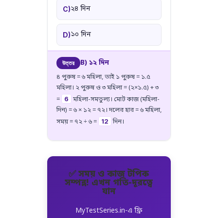
২৪ দিন
C)
১০ দিন
D)
B) ১২ দিন
উত্তর
৪ পুরুষ = ৬ মহিলা, তাই ১ পুরুষ = ১.৫
মহিলা। ২ পুরুষ ও ৩ মহিলা = (২×১.৫) + ৩
6
=
মহিলা-সমতুল্য। মোট কাজ (মহিলা-
দিন) = ৬ × ১২ = ৭২। দলের হার = ৬ মহিলা,
12
সময় = ৭২ ÷ ৬ =
দিন।
✅ সময় ও কাজ টপিক
সম্পন্ন! এখন গতি-দূরত্বে
যান
MyTestSeries.in-এ ফ্রি