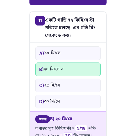
একটি গাড়ি ৭২ কিমি/ঘণ্টা
11
গতিতে চলছে। এর গতি মি/
সেকেন্ডে কত?
১৫ মি/সে
A)
২০ মি/সে ✓
B)
২৫ মি/সে
C)
৩০ মি/সে
D)
B) ২০ মি/সে
উত্তর
5/18
রূপান্তর সূত্র: কিমি/ঘণ্টা ×
= মি/
20
সে। ৭২ × ৫/১৮ =
মি/সেকেন্ড।