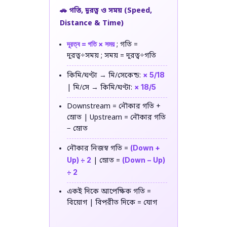
🚗 গতি, দূরত্ব ও সময় (Speed,
Distance & Time)
দূরত্ব = গতি × সময়
; গতি =
দূরত্ব÷সময় ; সময় = দূরত্ব÷গতি
× 5/18
কিমি/ঘণ্টা → মি/সেকেন্ড:
× 18/5
| মি/সে → কিমি/ঘণ্টা:
Downstream = নৌকার গতি +
স্রোত | Upstream = নৌকার গতি
− স্রোত
(Down +
নৌকার নিজস্ব গতি =
Up) ÷ 2
(Down − Up)
| স্রোত =
÷ 2
একই দিকে আপেক্ষিক গতি =
বিয়োগ | বিপরীত দিকে = যোগ