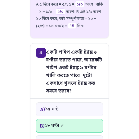
১/৩
A ৫ দিনে করে = ৫/১৫ =
অংশ। বাকি
২/৩
= ১ − ১/৩ =
অংশ। B এই ২/৩ অংশ
১০ দিনে করে, তাই সম্পূর্ণ কাজ = ১০ ÷
15
(২/৩) = ১০ × ৩/২ =
দিন।
একটি পাইপ একটি ট্যাঙ্ক ৬
4
ঘণ্টায় ভরতে পারে, আরেকটি
পাইপ একই ট্যাঙ্ক ৯ ঘণ্টায়
খালি করতে পারে। দুটো
একসাথে খুললে ট্যাঙ্ক কত
সময়ে ভরবে?
১৫ ঘণ্টা
A)
১৮ ঘণ্টা ✓
B)