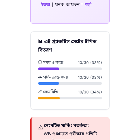
উচ্চতা
বাহু³
| ঘনক আয়তন =
📊 এই প্র্যাকটিস সেটের টপিক
বিতরণ
⏱️ সময় ও কাজ
10/30 (33%)
🚗 গতি-দূরত্ব-সময়
10/30 (33%)
📏 ক্ষেত্রমিতি
10/30 (34%)
নেগেটিভ মার্কিং সতর্কতা:
⚠️
WB পঞ্চায়েত পরীক্ষায় প্রতিটি