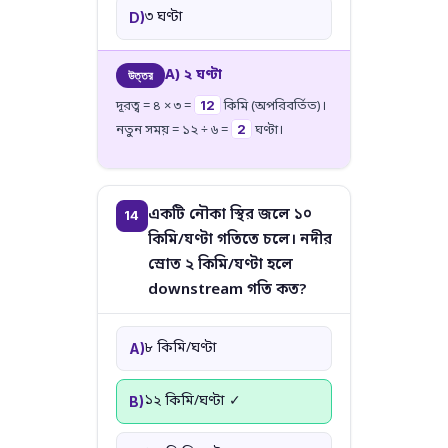
৩ ঘণ্টা
D)
A) ২ ঘণ্টা
উত্তর
12
দূরত্ব = ৪ × ৩ =
কিমি (অপরিবর্তিত)।
2
নতুন সময় = ১২ ÷ ৬ =
ঘণ্টা।
একটি নৌকা স্থির জলে ১০
14
কিমি/ঘণ্টা গতিতে চলে। নদীর
স্রোত ২ কিমি/ঘণ্টা হলে
downstream গতি কত?
৮ কিমি/ঘণ্টা
A)
১২ কিমি/ঘণ্টা ✓
B)