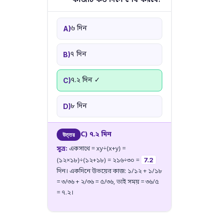
৬ দিন
A)
৭ দিন
B)
৭.২ দিন ✓
C)
৮ দিন
D)
C) ৭.২ দিন
উত্তর
সূত্র:
একসাথে = xy÷(x+y) =
7.2
(১২×১৮)÷(১২+১৮) = ২১৬÷৩০ =
দিন। একদিনে উভয়ের কাজ: ১/১২ + ১/১৮
= ৩/৩৬ + ২/৩৬ = ৫/৩৬, তাই সময় = ৩৬/৫
= ৭.২।