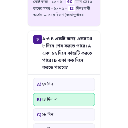
60
মোট কাজ = ১০ × ৬ =
ম্যান-ডে। ৫
12
জনের সময় = ৬০ ÷ ৫ =
দিন। কর্মী
অর্ধেক → সময় দ্বিগুণ (ব্যস্তানুপাত)।
A ও B একটি কাজ একসাথে
9
৮ দিনে শেষ করতে পারে। A
একা ১২ দিনে কাজটি করতে
পারে। B একা কত দিনে
করতে পারবে?
২০ দিন
A)
২৪ দিন ✓
B)
১৮ দিন
C)