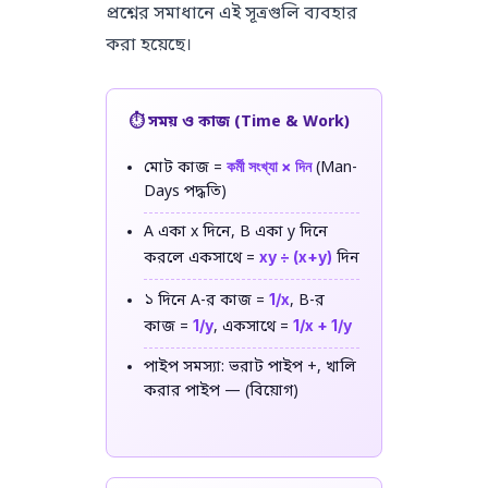
প্রশ্নের সমাধানে এই সূত্রগুলি ব্যবহার
করা হয়েছে।
⏱️ সময় ও কাজ (Time & Work)
কর্মী সংখ্যা × দিন
মোট কাজ =
(Man-
Days পদ্ধতি)
A একা x দিনে, B একা y দিনে
xy ÷ (x+y)
করলে একসাথে =
দিন
1/x
১ দিনে A-র কাজ =
, B-র
1/y
1/x + 1/y
কাজ =
, একসাথে =
পাইপ সমস্যা: ভরাট পাইপ +, খালি
করার পাইপ — (বিয়োগ)