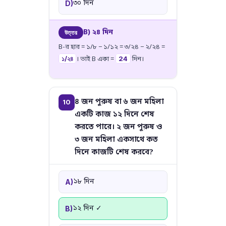
৩০ দিন
D)
B) ২৪ দিন
উত্তর
B-র হার = ১/৮ − ১/১২ = ৩/২৪ − ২/২৪ =
১/২৪
24
। তাই B একা =
দিন।
৪ জন পুরুষ বা ৬ জন মহিলা
10
একটি কাজ ১২ দিনে শেষ
করতে পারে। ২ জন পুরুষ ও
৩ জন মহিলা একসাথে কত
দিনে কাজটি শেষ করবে?
১৮ দিন
A)
১২ দিন ✓
B)