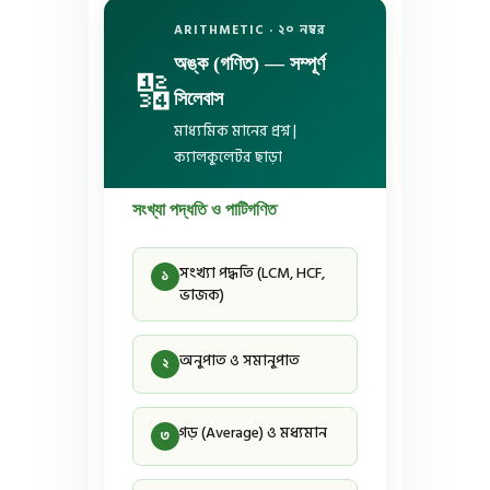
ARITHMETIC · ২০ নম্বর
অঙ্ক (গণিত) — সম্পূর্ণ
🔢
সিলেবাস
মাধ্যমিক মানের প্রশ্ন |
ক্যালকুলেটর ছাড়া
সংখ্যা পদ্ধতি ও পাটিগণিত
সংখ্যা পদ্ধতি (LCM, HCF,
১
ভাজক)
অনুপাত ও সমানুপাত
২
গড় (Average) ও মধ্যমান
৩