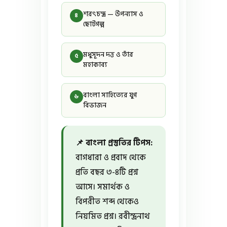
শরৎচন্দ্র — উপন্যাস ও
৪
ছোটগল্প
মধুসূদন দত্ত ও তাঁর
৫
মহাকাব্য
বাংলা সাহিত্যের যুগ
৬
বিভাজন
📌 বাংলা প্রস্তুতির টিপস:
বাগধারা ও প্রবাদ থেকে
প্রতি বছর ৩-৪টি প্রশ্ন
আসে। সমার্থক ও
বিপরীত শব্দ থেকেও
নিয়মিত প্রশ্ন। রবীন্দ্রনাথ