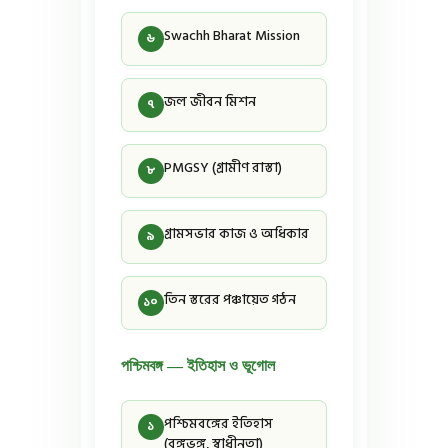
Swachh Bharat Mission
৬
জল জীবন মিশন
৭
PMGSY (গ্রামীণ রাস্তা)
৮
গ্রামসভার কাজ ও অধিকার
৯
তিন স্তরের পঞ্চায়েত গঠন
১০
পশ্চিমবঙ্গ — ইতিহাস ও ভূগোল
পশ্চিমবঙ্গের ইতিহাস
১
(বঙ্গভঙ্গ, স্বাধীনতা)