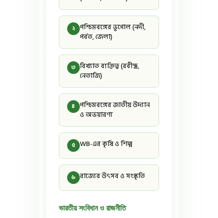
পশ্চিমবঙ্গের ভূগোল (নদী,
২
পর্বত, জেলা)
বিখ্যাত ব্যক্তিত্ব (রবীন্দ্র,
৩
নেতাজি)
পশ্চিমবঙ্গের জাতীয় উদ্যান
৪
ও অভয়ারণ্য
WB-এর কৃষি ও শিল্প
৫
রাজ্যের উৎসব ও সংস্কৃতি
৬
ভারতীয় সংবিধান ও রাজনীতি