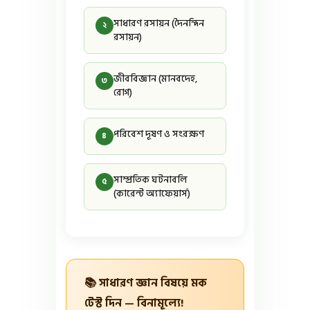
সাধারণ রসায়ন (দৈনন্দিন
২
রসায়ন)
জীববিজ্ঞান (মানবদেহ,
৩
রোগ)
পরিবেশ দূষণ ও সংরক্ষণ
৪
সাম্প্রতিক ঘটনাবলি
৫
(কারেন্ট অ্যাফেয়ার্স)
📚 সাধারণ জ্ঞান বিষয়ে মক
টেস্ট দিন — বিনামূল্যে!