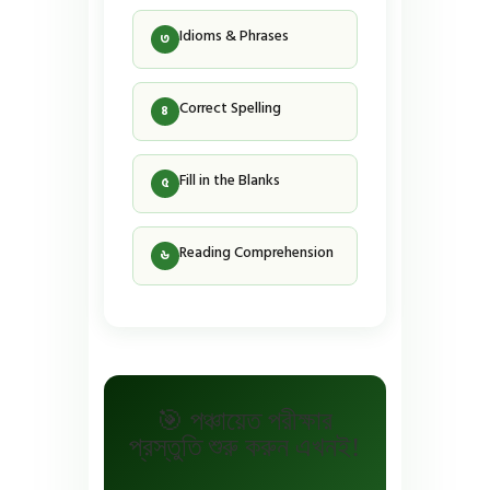
Idioms & Phrases
৩
Correct Spelling
৪
Fill in the Blanks
৫
Reading Comprehension
৬
🎯 পঞ্চায়েত পরীক্ষার
প্রস্তুতি শুরু করুন এখনই!