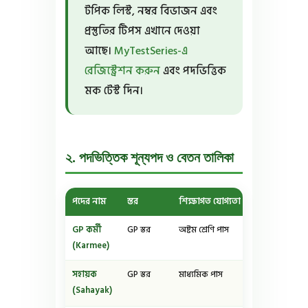
টপিক লিস্ট, নম্বর বিভাজন এবং
প্রস্তুতির টিপস এখানে দেওয়া
আছে।
MyTestSeries-এ
রেজিস্ট্রেশন করুন
এবং পদভিত্তিক
মক টেস্ট দিন।
২. পদভিত্তিক শূন্যপদ ও বেতন তালিকা
পদের নাম
স্তর
শিক্ষাগত যোগ্যতা
আনুমানিক বে
GP কর্মী
GP স্তর
অষ্টম শ্রেণি পাস
₹১৫,০০০-₹২০,০
(Karmee)
সহায়ক
GP স্তর
মাধ্যমিক পাস
₹২০,০০০-₹২৫,০
(Sahayak)