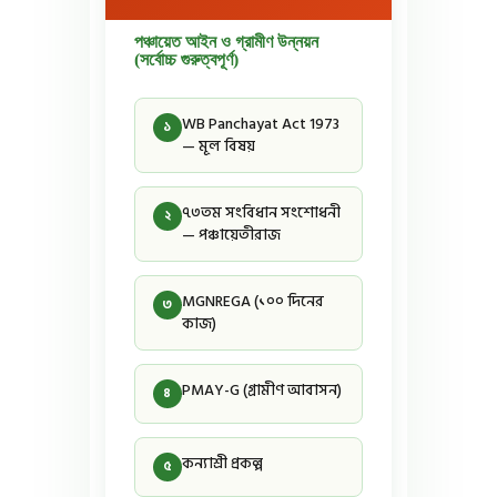
পঞ্চায়েত আইন ও গ্রামীণ উন্নয়ন
(সর্বোচ্চ গুরুত্বপূর্ণ)
WB Panchayat Act 1973
১
— মূল বিষয়
৭৩তম সংবিধান সংশোধনী
২
— পঞ্চায়েতীরাজ
MGNREGA (১০০ দিনের
৩
কাজ)
PMAY-G (গ্রামীণ আবাসন)
৪
কন্যাশ্রী প্রকল্প
৫