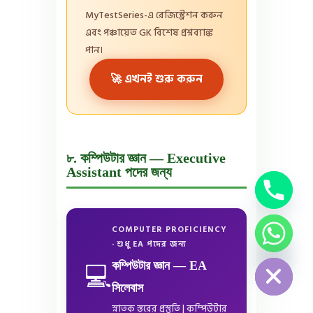
MyTestSeries-এ রেজিস্ট্রেশন করুন
এবং পঞ্চায়েত GK বিশেষ প্রশ্নব্যাঙ্ক
পান।
🚀 এখনই শুরু করুন
৮. কম্পিউটার জ্ঞান — Executive
Assistant পদের জন্য
COMPUTER PROFICIENCY
chaty
· শুধু EA পদের জন্য
Hide
💻
কম্পিউটার জ্ঞান — EA
সিলেবাস
স্নাতক স্তরের প্রস্তুতি | কম্পিউটার