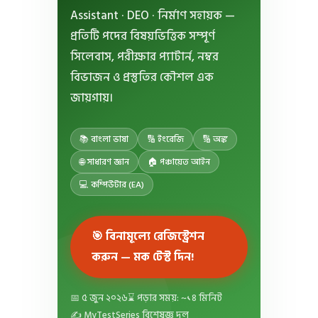
Assistant · DEO · নির্মাণ সহায়ক —
প্রতিটি পদের বিষয়ভিত্তিক সম্পূর্ণ
সিলেবাস, পরীক্ষার প্যাটার্ন, নম্বর
বিভাজন ও প্রস্তুতির কৌশল এক
জায়গায়।
📚 বাংলা ভাষা
🔢 ইংরেজি
🔢 অঙ্ক
🌐 সাধারণ জ্ঞান
🏠 পঞ্চায়েত আইন
💻 কম্পিউটার (EA)
🎯 বিনামূল্যে রেজিস্ট্রেশন
করুন — মক টেস্ট দিন!
📅 ৫ জুন ২০২৬
⌛ পড়ার সময়: ~১৪ মিনিট
✍️ MyTestSeries বিশেষজ্ঞ দল