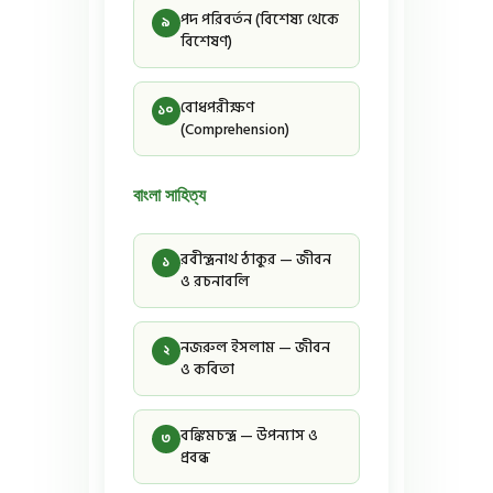
পদ পরিবর্তন (বিশেষ্য থেকে
৯
বিশেষণ)
বোধপরীক্ষণ
১০
(Comprehension)
বাংলা সাহিত্য
রবীন্দ্রনাথ ঠাকুর — জীবন
১
ও রচনাবলি
নজরুল ইসলাম — জীবন
২
ও কবিতা
বঙ্কিমচন্দ্র — উপন্যাস ও
৩
প্রবন্ধ