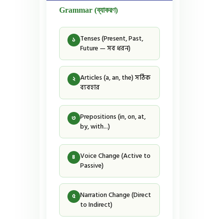
Grammar (ব্যাকরণ)
Tenses (Present, Past,
১
Future — সব ধরন)
Articles (a, an, the) সঠিক
২
ব্যবহার
Prepositions (in, on, at,
৩
by, with...)
Voice Change (Active to
৪
Passive)
Narration Change (Direct
৫
to Indirect)