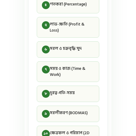
শতকরা (Percentage)
৪
লাভ-ক্ষতি (Profit &
৫
Loss)
সরল ও চক্রবৃদ্ধি সুদ
৬
সময় ও কাজ (Time &
৭
Work)
দূরত্ব-গতি-সময়
৮
সরলীকরণ (BODMAS)
৯
ক্ষেত্রফল ও পরিমাপ (2D
১০