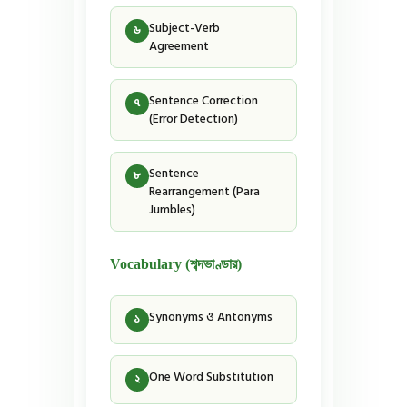
Subject-Verb
৬
Agreement
Sentence Correction
৭
(Error Detection)
Sentence
৮
Rearrangement (Para
Jumbles)
Vocabulary (শব্দভাণ্ডার)
Synonyms ও Antonyms
১
One Word Substitution
২