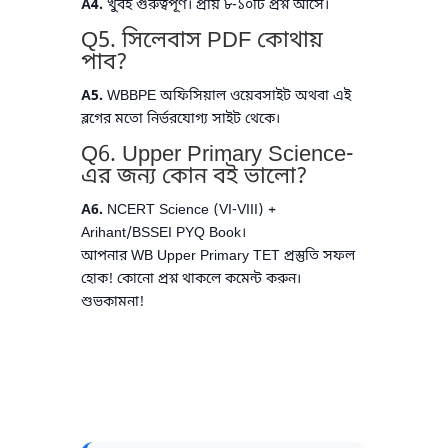
A4.
খুবই গুরুত্বপূর্ণ। প্রায় ৮-১০টি প্রশ্ন আসে।
Q5. সিলেবাস PDF কোথায়
পাব?
A5.
WBBPE অফিসিয়াল ওয়েবসাইট অথবা এই
ব্লগের মতো নির্ভরযোগ্য সাইট থেকে।
Q6. Upper Primary Science-
এর জন্য কোন বই ভালো?
A6.
NCERT Science (VI-VIII) +
Arihant/BSSEI PYQ Book।
আপনার WB Upper Primary TET প্রস্তুতি সফল
হোক! কোনো প্রশ্ন থাকলে কমেন্ট করুন।
শুভকামনা!