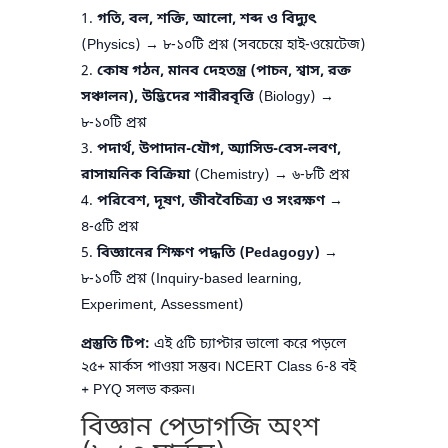
গতি, বল, শক্তি, আলো, শব্দ ও বিদ্যুৎ
(Physics) → ৮-১০টি প্রশ্ন (সবচেয়ে হাই-ওয়েটেজ)
কোষ গঠন, মানব দেহতন্ত্র (পাচন, শ্বাস, রক্ত
সঞ্চালন), উদ্ভিদের শারীরবৃত্তি
(Biology) →
৮-১০টি প্রশ্ন
পদার্থ, উপাদান-যৌগ, অ্যাসিড-বেস-লবণ,
রাসায়নিক বিক্রিয়া
(Chemistry) → ৬-৮টি প্রশ্ন
পরিবেশ, দূষণ, জীববৈচিত্র্য ও সংরক্ষণ
→
৪-৫টি প্রশ্ন
বিজ্ঞানের শিক্ষণ পদ্ধতি (Pedagogy)
→
৮-১০টি প্রশ্ন (Inquiry-based learning,
Experiment, Assessment)
প্রস্তুতি টিপ:
এই ৫টি চ্যাপ্টার ভালো করে পড়লে
২৫+ মার্কস পাওয়া সম্ভব। NCERT Class 6-8 বই
+ PYQ সলভ করুন।
বিজ্ঞান পেডাগজি অংশ