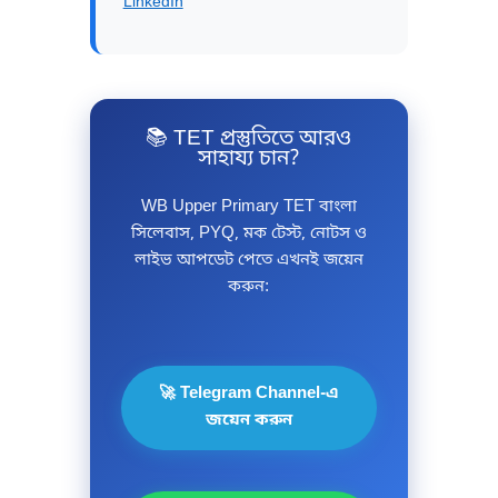
LinkedIn
📚 TET প্রস্তুতিতে আরও
সাহায্য চান?
WB Upper Primary TET বাংলা
সিলেবাস, PYQ, মক টেস্ট, নোটস ও
লাইভ আপডেট পেতে এখনই জয়েন
করুন:
🚀 Telegram Channel-এ
জয়েন করুন