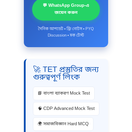
💬 WhatsApp Group-এ
জয়েন করুন
দৈনিক আপডেট • ফ্রি নোটস • PYQ
Discussion • মক টেস্ট
🚀 TET প্রস্তুতির জন্য
গুরুত্বপূর্ণ লিংক
📘 বাংলা ব্যাকরণ Mock Test
🧠 CDP Advanced Mock Test
🌍 সমাজবিজ্ঞান Hard MCQ