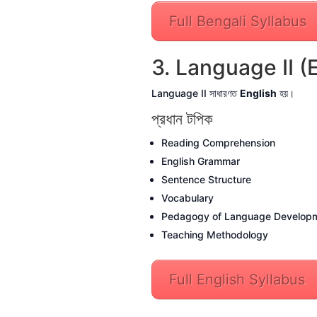
Full Bengali Syllabus
3. Language II (
Language II সাধারণত
English
হয়।
প্রধান টপিক
Reading Comprehension
English Grammar
Sentence Structure
Vocabulary
Pedagogy of Language Develop
Teaching Methodology
Full English Syllabus