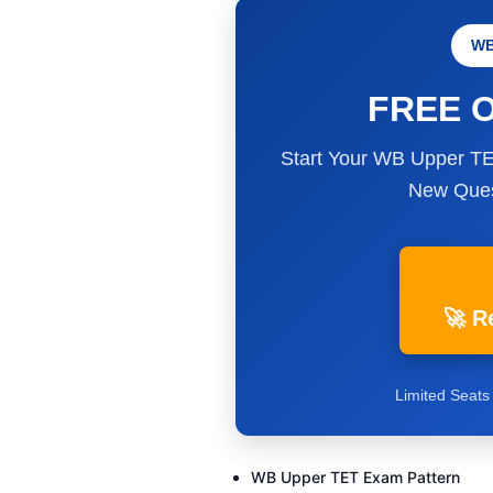
WB
FREE O
Start Your WB Upper TET
New Ques
🚀 R
Limited Seats
WB Upper TET Exam Pattern