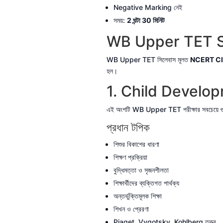
Negative Marking নেই
সময়:
2 ঘন্টা 30 মিনিট
WB Upper TET Sylla
WB Upper TET সিলেবাস মূলত
NCERT Cla
হল।
1. Child Devel
এই অংশটি WB Upper TET পরীক্ষার সবচেয়ে গুরু
প্রধান টপিক
শিশুর বিকাশের ধারণা
শিক্ষণ প্রক্রিয়া
বুদ্ধিমত্তা ও সৃজনশীলতা
শিক্ষার্থীদের ব্যক্তিগত পার্থক্য
অন্তর্ভুক্তিমূলক শিক্ষা
শিখন ও প্রেরণা
Piaget, Vygotsky, Kohlberg তত্ত্ব