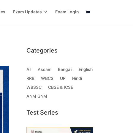
ies
Exam Updates
Exam Login
Categories
All
Assam
Bengali
English
RRB
WBCS
UP
Hindi
WBSSC
CBSE & ICSE
ANM GNM
Test Series