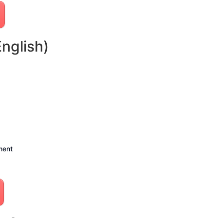
English)
ment