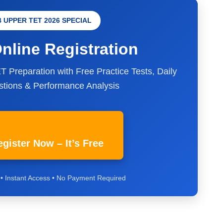
 UPPER TET 2026 SPECIAL
nline Registration
 Preparation with Free Practice Tests, Daily
tions & Performance Analysis
egister Now – It’s Free
 • Instant Access • No Payment Required