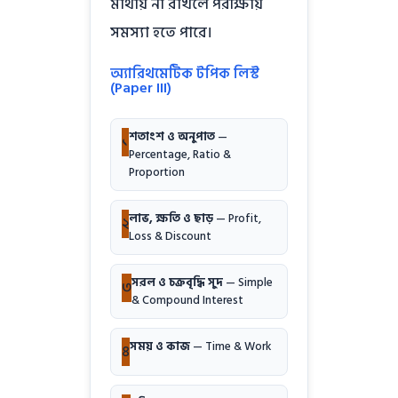
মাথায় না রাখলে পরীক্ষায়
সমস্যা হতে পারে।
অ্যারিথমেটিক টপিক লিস্ট
(Paper III)
শতাংশ ও অনুপাত
—
১
Percentage, Ratio &
Proportion
লাভ, ক্ষতি ও ছাড়
— Profit,
২
Loss & Discount
সরল ও চক্রবৃদ্ধি সুদ
— Simple
৩
& Compound Interest
সময় ও কাজ
— Time & Work
৪