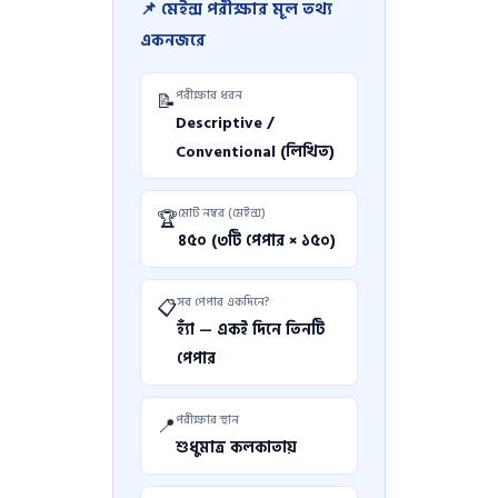
📌 মেইন্স পরীক্ষার মূল তথ্য
একনজরে
পরীক্ষার ধরন
📝
Descriptive /
Conventional (লিখিত)
মোট নম্বর (মেইন্স)
🏆
৪৫০ (৩টি পেপার × ১৫০)
সব পেপার একদিনে?
📋
হ্যাঁ — একই দিনে তিনটি
পেপার
পরীক্ষার স্থান
📍
শুধুমাত্র কলকাতায়