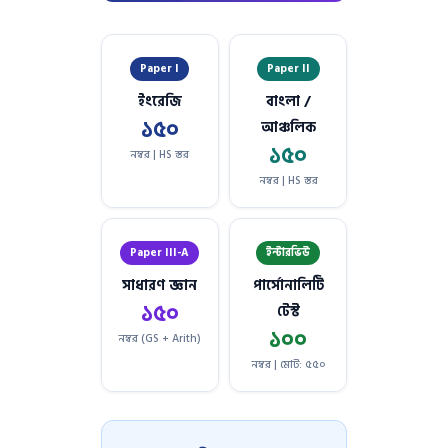
Paper I
Paper II
ইংরেজি
বাংলা /
১৫০
আঞ্চলিক
১৫০
নম্বর | HS স্তর
নম্বর | HS স্তর
Paper III-A
ইন্টারভিউ
সাধারণ জ্ঞান
পার্সোনালিটি
১৫০
টেস্ট
১০০
নম্বর (GS + Arith)
নম্বর | মোট: ৫৫০