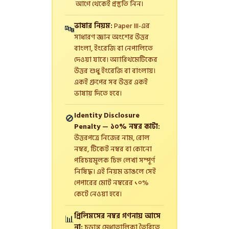
আগে থেকেই প্রস্তুতি নিন।
ভাষার নিয়ম:
Paper III-এর
🔤
সাধারণ জ্ঞান অংশের উত্তর
বাংলা, ইংরেজি বা নেপালিতে
দেওয়া যাবে। অ্যারিথমেটিকের
উত্তর শুধু ইংরেজি বা বাংলায়।
একই গ্রুপের সব উত্তর একই
ভাষায় দিতে হবে।
Identity Disclosure
🚫
Penalty — ১০% নম্বর কাটা:
উত্তরপত্রে নিজের নাম, রোল
নম্বর, টিকেট নম্বর বা কোনো
পরিচয়মূলক চিহ্ন লেখা সম্পূর্ণ
নিষিদ্ধ। এই নিয়ম ভাঙলে সেই
পেপারের মোট নম্বরের ১০%
কেটে নেওয়া হবে।
প্রিলিমসের নম্বর গণনায় আসে
📊
না:
চূড়ান্ত মেধাতালিকা তৈরিতে