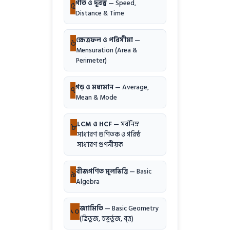
গতি ও দূরত্ব
— Speed,
৫
Distance & Time
ক্ষেত্রফল ও পরিসীমা
—
৬
Mensuration (Area &
Perimeter)
গড় ও মধ্যমান
— Average,
৭
Mean & Mode
LCM ও HCF
— সর্বনিম্ন
৮
সাধারণ গুণিতক ও গরিষ্ঠ
সাধারণ গুণনীয়ক
বীজগণিত মূলভিত্তি
— Basic
৯
Algebra
জ্যামিতি
— Basic Geometry
১০
(ত্রিভুজ, চতুর্ভুজ, বৃত্ত)