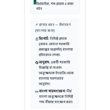
ঘ
বিরামচিহ্ন, শব্দ প্রয়োগ ও বাক্য
গঠন
📌 প্রশ্নের ধরন — উদাহরণ
(বাংলার জন্য)
রিপোর্ট:
নির্দিষ্ট প্রসঙ্গে
📄
(যেমন: কোনো সরকারি
প্রকল্পের অগ্রগতি) বাংলায়
প্রতিবেদন লেখা।
অনুবাদ:
একটি সরকারি
🔄
বিজ্ঞপ্তি বা সংবাদ
অনুচ্ছেদকে ইংরেজি থেকে
বাংলায় সরলভাবে
অনুবাদ।
বাংলা সারসংক্ষেপ:
দীর্ঘ
✏️
বাংলা অনুচ্ছেদকে নির্দিষ্ট
শব্দ সীমায় সংক্ষেপ করা।