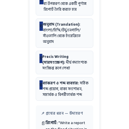
বা উপকরণ থেকে একটি পূর্ণাঙ্গ
রিপোর্ট তৈরি করতে হবে
অনুবাদ (Translation):
খ
বাংলা/হিন্দি/উর্দু/নেপালি/
সাঁওতালি থেকে ইংরেজিতে
অনুবাদ
Precis Writing
গ
(সারসংক্ষেপ):
দীর্ঘ গদ্যাংশকে
সংক্ষিপ্ত রূপে লেখা
ব্যাকরণ ও শব্দ ব্যবহার:
সঠিক
ঘ
শব্দ প্রয়োগ, বাক্য সংশোধন,
সমার্থক ও বিপরীতার্থক শব্দ
📌 প্রশ্নের ধরন — উদাহরণ
রিপোর্ট:
"Write a report
📄