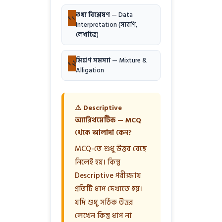
তথ্য বিশ্লেষণ
— Data
১১
Interpretation (সারণি,
লেখচিত্র)
মিশ্রণ সমস্যা
— Mixture &
১২
Alligation
⚠️ Descriptive
অ্যারিথমেটিক — MCQ
থেকে আলাদা কেন?
MCQ-তে শুধু উত্তর বেছে
নিলেই হয়। কিন্তু
Descriptive পরীক্ষায়
প্রতিটি ধাপ দেখাতে হয়।
যদি শুধু সঠিক উত্তর
লেখেন কিন্তু ধাপ না