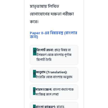
মাতৃভাষায় লিখিত
যোগাযোগের দক্ষতা পরীক্ষা
করে।
Paper II-এর বিষয়বস্তু (বাংলার
জন্য)
রিপোর্ট রচনা:
প্রদত্ত বিষয় বা
ক
উপকরণ থেকে বাংলায় পূর্ণাঙ্গ
রিপোর্ট তৈরি
অনুবাদ (Translation):
খ
ইংরেজি থেকে বাংলায় অনুবাদ
সারসংক্ষেপ:
বাংলা গদ্যাংশকে
গ
সংক্ষিপ্ত রূপে লেখা
বাংলা ব্যাকরণ:
বানান,