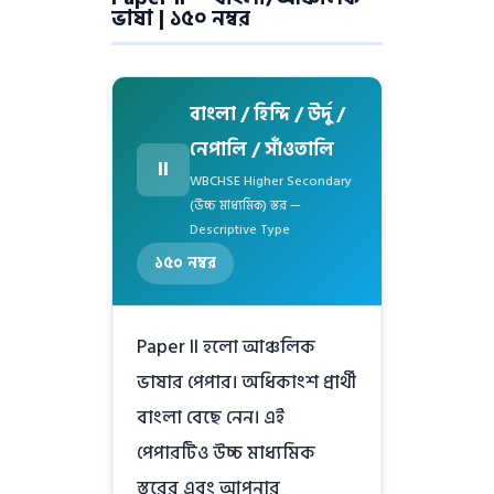
ভাষা | ১৫০ নম্বর
বাংলা / হিন্দি / উর্দু /
নেপালি / সাঁওতালি
II
WBCHSE Higher Secondary
(উচ্চ মাধ্যমিক) স্তর —
Descriptive Type
১৫০ নম্বর
Paper II হলো আঞ্চলিক
ভাষার পেপার। অধিকাংশ প্রার্থী
বাংলা বেছে নেন। এই
পেপারটিও উচ্চ মাধ্যমিক
স্তরের এবং আপনার