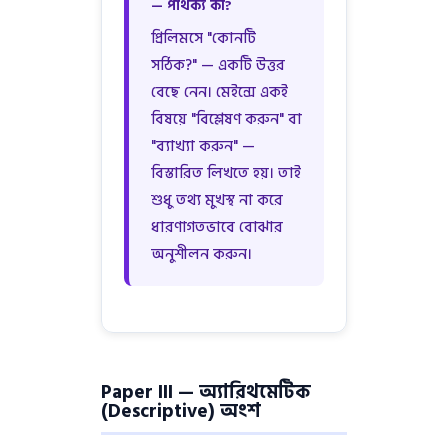
— পার্থক্য কী?
প্রিলিমসে "কোনটি
সঠিক?" — একটি উত্তর
বেছে নেন। মেইন্সে একই
বিষয়ে "বিশ্লেষণ করুন" বা
"ব্যাখ্যা করুন" —
বিস্তারিত লিখতে হয়। তাই
শুধু তথ্য মুখস্থ না করে
ধারণাগতভাবে বোঝার
অনুশীলন করুন।
Paper III — অ্যারিথমেটিক
(Descriptive) অংশ