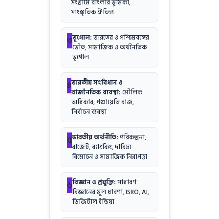
সংগ্রামে বাংলার ভূমিকা,
সাংস্কৃতিক ঐতিহ্য
ভূগোল:
ভারতের ও পশ্চিমবঙ্গের
৩
ভৌত, সামাজিক ও অর্থনৈতিক
ভূগোল
ভারতীয় সংবিধান ও
৪
রাজনৈতিক ব্যবস্থা:
মৌলিক
অধিকার, পঞ্চায়েতি রাজ,
নির্বাচন ব্যবস্থা
ভারতীয় অর্থনীতি:
পরিকল্পনা,
৫
বাজেট, ব্যাংকিং, দারিদ্র্য
বিমোচন ও সামাজিক নিরাপত্তা
বিজ্ঞান ও প্রযুক্তি:
সাধারণ
৬
বিজ্ঞানের মূল ধারণা, ISRO, AI,
ডিজিটাল ইন্ডিয়া