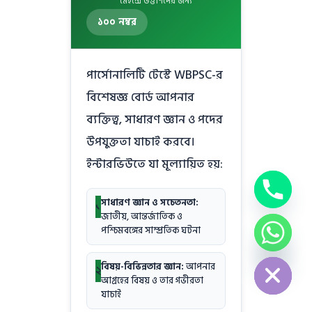
মেইন্সে উত্তীর্ণদের জন্য
১০০ নম্বর
পার্সোনালিটি টেস্টে WBPSC-র
বিশেষজ্ঞ বোর্ড আপনার
ব্যক্তিত্ব, সাধারণ জ্ঞান ও পদের
উপযুক্ততা যাচাই করবে।
ইন্টারভিউতে যা মূল্যায়িত হয়:
সাধারণ জ্ঞান ও সচেতনতা:
১
জাতীয়, আন্তর্জাতিক ও
পশ্চিমবঙ্গের সাম্প্রতিক ঘটনা
chaty
Hide
বিষয়-বিভিন্নতার জ্ঞান:
আপনার
২
আগ্রহের বিষয় ও তার গভীরতা
যাচাই