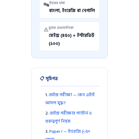
উত্তরের ভাষা
🔤
বাংলা, ইংরেজি বা নেপালি
চূড়ান্ত মেধাতালিকা
⚠️
মেইন্স (৪৫০) + ইন্টারভিউ
(১০০)
📋 সূচিপত্র
মেইন্স পরীক্ষা — কেন এটাই
আসল যুদ্ধ?
মেইন্স পরীক্ষার প্যাটার্ন ও
গুরুত্বপূর্ণ নিয়ম
Paper I — ইংরেজি (১৫০