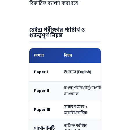
বিস্তারিত ব্যাখ্যা করা হবে।
মেইন্স পরীক্ষার প্যাটার্ন ও
গুরুত্বপূর্ণ নিয়ম
পেপার
বিষয়
নম্বর
Paper I
ইংরেজি (English)
১৫০
বাংলা/হিন্দি/উর্দু/নেপালি/
Paper II
১৫০
সাঁওতালি
সাধারণ জ্ঞান +
Paper III
১৫০
অ্যারিথমেটিক
ব্যক্তিত্ব পরীক্ষা
পার্সোনালিটি
১০০