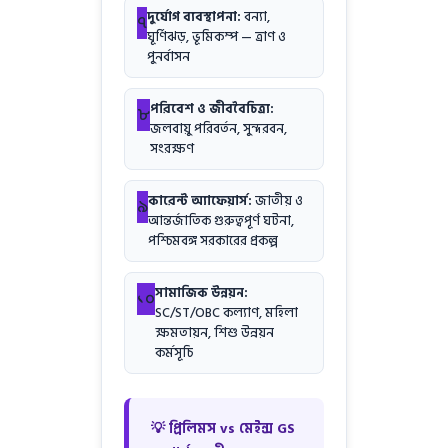
দুর্যোগ ব্যবস্থাপনা:
বন্যা,
৭
ঘূর্ণিঝড়, ভূমিকম্প — ত্রাণ ও
পুনর্বাসন
পরিবেশ ও জীববৈচিত্র্য:
৮
জলবায়ু পরিবর্তন, সুন্দরবন,
সংরক্ষণ
কারেন্ট অ্যাফেয়ার্স:
জাতীয় ও
৯
আন্তর্জাতিক গুরুত্বপূর্ণ ঘটনা,
পশ্চিমবঙ্গ সরকারের প্রকল্প
সামাজিক উন্নয়ন:
১০
SC/ST/OBC কল্যাণ, মহিলা
ক্ষমতায়ন, শিশু উন্নয়ন
কর্মসূচি
💡 প্রিলিমস vs মেইন্স GS