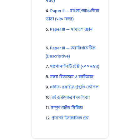
নম্বর)
Paper II — বাংলা/আঞ্চলিক
ভাষা (১৫০ নম্বর)
Paper III — সাধারণ জ্ঞান
Paper III — অ্যারিথমেটিক
(Descriptive)
পার্সোনালিটি টেস্ট (১০০ নম্বর)
নম্বর বিভাজন ও কাটঅফ
পেপার-ওয়াইজ প্রস্তুতি কৌশল
বই ও উপকরণ তালিকা
সম্পূর্ণ গাইড সিরিজ
প্রায়শই জিজ্ঞাসিত প্রশ্ন