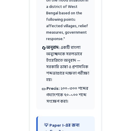
on the flood situation in
a district of West
Bengal based on the
following points:
affected villages, relief
measures, government
response."
অনুবাদ:
একটি বাংলা
🔄
অনুচ্ছেদকে সরলভাবে
ইংরেজিতে অনুবাদ —
সরকারি ভাষা ও প্রশাসনিক
শব্দভাণ্ডারে দক্ষতা পরীক্ষা
হয়।
Precis:
২০০–৩০০ শব্দের
✏️
গদ্যাংশকে ৭০–১০০ শব্দে
সংক্ষেপ করা।
💡 Paper I-এর জন্য