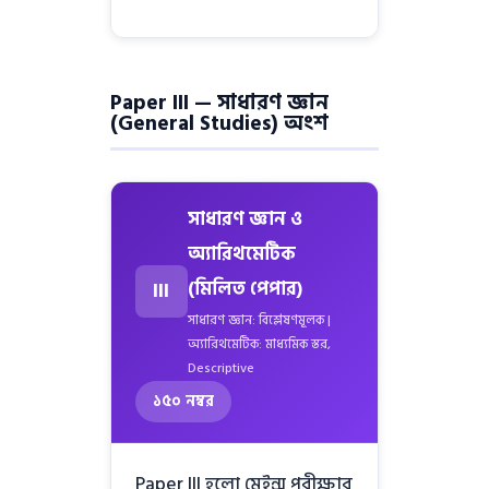
Paper III — সাধারণ জ্ঞান
(General Studies) অংশ
সাধারণ জ্ঞান ও
অ্যারিথমেটিক
(মিলিত পেপার)
III
সাধারণ জ্ঞান: বিশ্লেষণমূলক |
অ্যারিথমেটিক: মাধ্যমিক স্তর,
Descriptive
১৫০ নম্বর
Paper III হলো মেইন্স পরীক্ষার