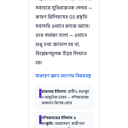
সবচেয়ে সুবিধাজনক পেপার —
কারণ প্রিলিমসের GS প্রস্তুতি
সরাসরি এখানে কাজে আসে।
তবে পার্থক্য হলো — এখানে
শুধু তথ্য জানলে হয় না,
বিশ্লেষণমূলক উত্তর লিখতে
হয়।
সাধারণ জ্ঞান অংশের বিষয়বস্তু
ভারতের ইতিহাস:
প্রাচীন, মধ্যযুগ
১
ও আধুনিক ভারত — পশ্চিমবঙ্গের
অবদানে বিশেষ জোর
পশ্চিমবঙ্গের ইতিহাস ও
২
সংস্কৃতি:
নবজাগরণ, স্বাধীনতা