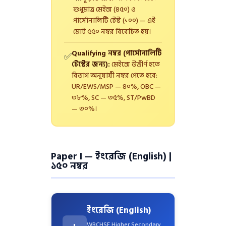
শুধুমাত্র মেইন্স (৪৫০) ও
পার্সোনালিটি টেস্ট (১০০) — এই
মোট ৫৫০ নম্বর বিবেচিত হয়।
Qualifying নম্বর (পার্সোনালিটি
✅
টেস্টের জন্য):
মেইন্সে উত্তীর্ণ হতে
বিভাগ অনুযায়ী নম্বর পেতে হবে:
UR/EWS/MSP — ৪০%, OBC —
৩৮%, SC — ৩৫%, ST/PwBD
— ৩০%।
Paper I — ইংরেজি (English) |
১৫০ নম্বর
ইংরেজি (English)
WBCHSE Higher Secondary