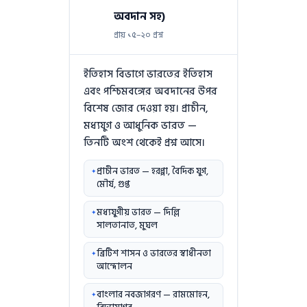
অবদান সহ)
প্রায় ১৫–২০ প্রশ্ন
ইতিহাস বিভাগে ভারতের ইতিহাস
এবং পশ্চিমবঙ্গের অবদানের উপর
বিশেষ জোর দেওয়া হয়। প্রাচীন,
মধ্যযুগ ও আধুনিক ভারত —
তিনটি অংশ থেকেই প্রশ্ন আসে।
প্রাচীন ভারত — হরপ্পা, বৈদিক যুগ,
মৌর্য, গুপ্ত
মধ্যযুগীয় ভারত — দিল্লি
সালতানাত, মুঘল
ব্রিটিশ শাসন ও ভারতের স্বাধীনতা
আন্দোলন
বাংলার নবজাগরণ — রামমোহন,