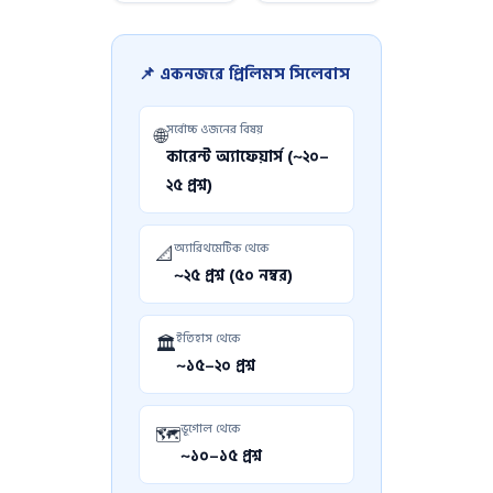
📌 একনজরে প্রিলিমস সিলেবাস
সর্বোচ্চ ওজনের বিষয়
🌐
কারেন্ট অ্যাফেয়ার্স (~২০–
২৫ প্রশ্ন)
অ্যারিথমেটিক থেকে
📐
~২৫ প্রশ্ন (৫০ নম্বর)
ইতিহাস থেকে
🏛
~১৫–২০ প্রশ্ন
ভূগোল থেকে
🗺
~১০–১৫ প্রশ্ন