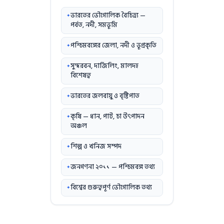
ভারতের ভৌগোলিক বৈচিত্র্য —
পর্বত, নদী, সমভূমি
পশ্চিমবঙ্গের জেলা, নদী ও ভূপ্রকৃতি
সুন্দরবন, দার্জিলিং, মালদহ
বিশেষত্ব
ভারতের জলবায়ু ও বৃষ্টিপাত
কৃষি — ধান, পাট, চা উৎপাদন
অঞ্চল
শিল্প ও খনিজ সম্পদ
জনগণনা ২০১১ — পশ্চিমবঙ্গ তথ্য
বিশ্বের গুরুত্বপূর্ণ ভৌগোলিক তথ্য