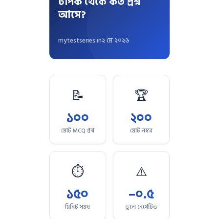
টপিক থেকে কত প্রশ্ন
আসে?
mytestseries.in
২ মে ২০২৬
📝
🏆
১০০
২০০
মোট MCQ প্রশ্ন
মোট নম্বর
⏱
⚠️
১৫০
–০.৫
মিনিট সময়
ভুলে নেগেটিভ