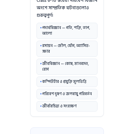
Class 6-10 স্তরের। পরিবেশ বিজ্ঞান
অংশে সাম্প্রতিক ঘটনাগুলোও
গুরুত্বপূর্ণ।
পদার্থবিজ্ঞান — গতি, শক্তি, তাপ,
আলো
রসায়ন — মৌল, যৌগ, অ্যাসিড-
ক্ষার
জীববিজ্ঞান — কোষ, মানবদেহ,
রোগ
কম্পিউটার ও প্রযুক্তি মূলভিত্তি
পরিবেশ দূষণ ও জলবায়ু পরিবর্তন
জীববৈচিত্র্য ও সংরক্ষণ