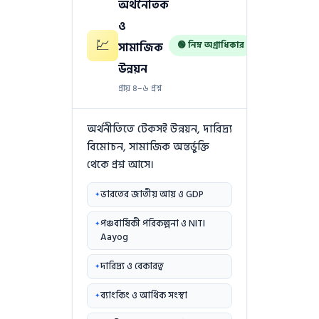
অর্থনৈতিক
ও
💹
সামাজিক
🟢 নিম্ন অগ্রাধিকার
উন্নয়ন
প্রায় ৪–৬ প্রশ্ন
অর্থনীতিতে টেকসই উন্নয়ন, দারিদ্র্য
বিমোচন, সামাজিক অন্তর্ভুক্তি
থেকে প্রশ্ন আসে।
ভারতের জাতীয় আয় ও GDP
পঞ্চবার্ষিকী পরিকল্পনা ও NITI
Aayog
দারিদ্র্য ও বেকারত্ব
ব্যাংকিং ও আর্থিক সংস্থা