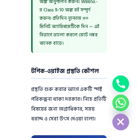
অঙ্ক অনুশীলন করুন। WBBSE-
র Class 9-10 অঙ্ক বই সম্পূর্ণ
করুন। প্রতিদিন ন্যূনতম ৩০
মিনিট অ্যারিথমেটিকে দিন — এই
বিভাগে ভালো করলে মোট নম্বর
অনেক বাড়ে।
টপিক-ওয়াইজ প্রস্তুতি কৌশল
প্রস্তুতি শুরু করার আগে একটি স্পষ্ট
পরিকল্পনা থাকা দরকার। নিচে প্রতিটি
chaty
বিষয়ের জন্য অগ্রাধিকার, সময়
Hide
বরাদ্দ ও সেরা উৎস দেওয়া হলো।