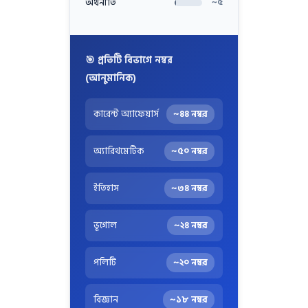
অর্থনীতি
~৫
🎯 প্রতিটি বিভাগে নম্বর
(আনুমানিক)
কারেন্ট অ্যাফেয়ার্স
~৪৪ নম্বর
অ্যারিথমেটিক
~৫০ নম্বর
ইতিহাস
~৩৪ নম্বর
ভূগোল
~২৪ নম্বর
পলিটি
~২০ নম্বর
বিজ্ঞান
~১৮ নম্বর