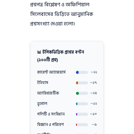
প্রশ্নপত্র বিশ্লেষণ ও অফিশিয়াল
সিলেবাসের ভিত্তিতে আনুমানিক
প্রশ্নসংখ্যা দেওয়া হলো।
📊 টপিকভিত্তিক প্রশ্নের বণ্টন
(১০০টি প্রশ্ন)
কারেন্ট অ্যাফেয়ার্স
~২২
ইতিহাস
~১৭
অ্যারিথমেটিক
~২৫
ভূগোল
~১২
পলিটি ও সংবিধান
~১০
বিজ্ঞান ও পরিবেশ
~৯