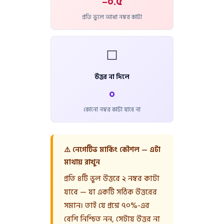
–০.৫
প্রতি ভুলে আধা নম্বর কাটা
⬜
উত্তর না দিলে
০
কোনো নম্বর কাটা যাবে না
⚠️ নেগেটিভ মার্কিং কৌশল — এটা
মাথায় রাখুন
প্রতি ৪টি ভুল উত্তরে ২ নম্বর কাটা
যাবে — যা একটি সঠিক উত্তরের
সমান। তাই যে প্রশ্নে ৭০%-এর
বেশি নিশ্চিত নন, সেটায় উত্তর না