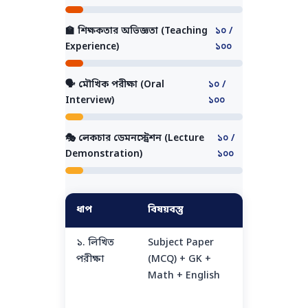
🏫 শিক্ষকতার অভিজ্ঞতা (Teaching
১০ /
Experience)
১০০
🗣️ মৌখিক পরীক্ষা (Oral
১০ /
Interview)
১০০
🎭 লেকচার ডেমনস্ট্রেশন (Lecture
১০ /
Demonstration)
১০০
ধাপ
বিষয়বস্তু
নম্বর
বিস্ত
১. লিখিত
Subject Paper
৬০
৯০ ম
পরীক্ষা
(MCQ) + GK +
OMR
Math + English
bas
No