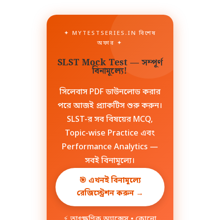
✦ MYTESTSERIES.IN বিশেষ
অফার ✦
SLST Mock Test — সম্পূর্ণ
বিনামূল্যে!
সিলেবাস PDF ডাউনলোড করার
পরে আজই প্র্যাকটিস শুরু করুন।
SLST-র সব বিষয়ের MCQ,
Topic-wise Practice এবং
Performance Analytics —
সবই বিনামূল্যে।
🎯 এখনই বিনামূল্যে
রেজিস্ট্রেশন করুন →
⚡ তাৎক্ষণিক অ্যাক্সেস • কোনো