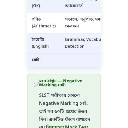
(GK)
অ্যাফেয়ার্স
গণিত
শতাংশ, অনুপাত, সময়-কাজ,
(Arithmetic)
ক্ষেত্রফল
ইংরেজি
Grammar, Vocabulary, Error
(English)
Detection
মোট
মনে রাখুন — Negative
✅
Marking নেই!
SLST পরীক্ষায় কোনো
Negative Marking নেই,
তাই সব ৬০টি প্রশ্নের উত্তর
দিন। একটিও ফাঁকা রাখবেন
না।
বিনামূল্যে Mock Test