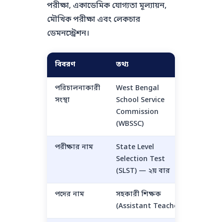
পরীক্ষা, একাডেমিক যোগ্যতা মূল্যায়ন,
মৌখিক পরীক্ষা এবং লেকচার
ডেমনস্ট্রেশন।
বিবরণ
তথ্য
পরিচালনাকারী
West Bengal
সংস্থা
School Service
Commission
(WBSSC)
পরীক্ষার নাম
State Level
Selection Test
(SLST) — ২য় বার
পদের নাম
সহকারী শিক্ষক
(Assistant Teacher)