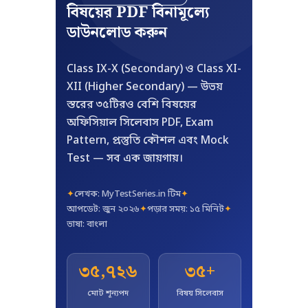
বিষয়ের PDF বিনামূল্যে
ডাউনলোড করুন
Class IX-X (Secondary) ও Class XI-
XII (Higher Secondary) — উভয়
স্তরের ৩৫টিরও বেশি বিষয়ের
অফিসিয়াল সিলেবাস PDF, Exam
Pattern, প্রস্তুতি কৌশল এবং Mock
Test — সব এক জায়গায়।
✦
লেখক: MyTestSeries.in টিম
✦
আপডেট: জুন ২০২৬
✦
পড়ার সময়: ১৫ মিনিট
✦
ভাষা: বাংলা
৩৫,৭২৬
৩৫+
মোট শূন্যপদ
বিষয় সিলেবাস