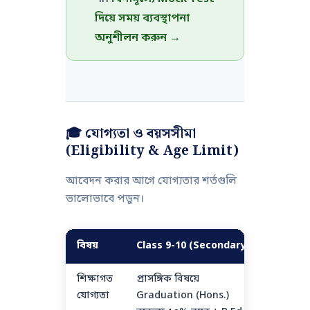
দিয়ে সময় ব্যবস্থাপনা
অনুশীলন করুন →
🎓 যোগ্যতা ও বয়সসীমা
(Eligibility & Age Limit)
আবেদন করার আগে যোগ্যতার শর্তগুলি
ভালোভাবে পড়ুন।
বিষয়
Class 9-10 (Secondary)
Class 1
শিক্ষাগত
প্রাসঙ্গিক বিষয়ে
প্রাসঙ্গ
যোগ্যতা
Graduation (Hons.)
ন্যূনতম 