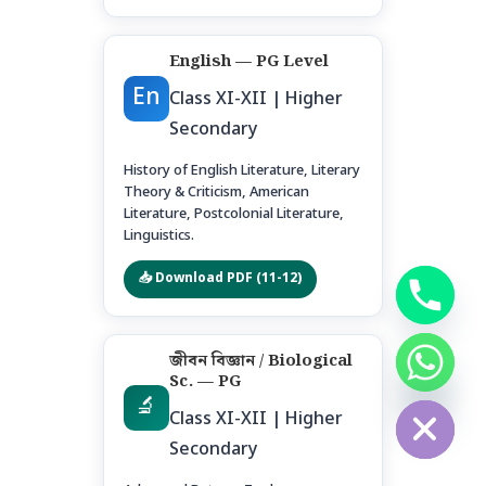
English — PG Level
En
Class XI-XII | Higher
Secondary
History of English Literature, Literary
Theory & Criticism, American
Literature, Postcolonial Literature,
Linguistics.
📥 Download PDF (11-12)
জীবন বিজ্ঞান / Biological
chaty
Sc. — PG
Hide
🔬
Class XI-XII | Higher
Secondary