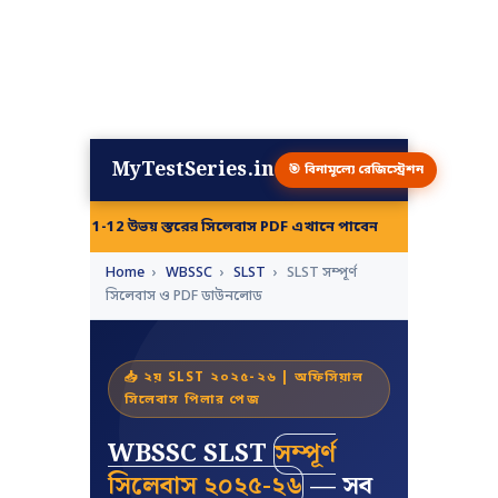
MyTestSeries.in
🎯 বিনামূল্যে রেজিস্ট্রেশন
11-12 উভয় স্তরের সিলেবাস PDF এখানে পাবেন
|
Home
›
WBSSC
›
SLST
›
SLST সম্পূর্ণ
সিলেবাস ও PDF ডাউনলোড
📥 ২য় SLST ২০২৫-২৬ | অফিসিয়াল
সিলেবাস পিলার পেজ
WBSSC SLST
সম্পূর্ণ
সিলেবাস ২০২৫-২৬
— সব