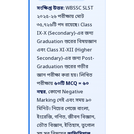
সংক্ষিপ্ত উত্তর:
WBSSC SLST
২০২৫-২৬ পরীক্ষায় মোট
৩৫,৭২৬টি পদ রয়েছে। Class
IX-X (Secondary)-এর জন্য
Graduation স্তরের বিষয়জ্ঞান
এবং Class XI-XII (Higher
Secondary)-এর জন্য Post-
Graduation স্তরের গভীর
জ্ঞান পরীক্ষা করা হয়। লিখিত
পরীক্ষায়
৬০টি MCQ = ৬০
নম্বর
, কোনো Negative
Marking নেই এবং সময় ৯০
মিনিট। নিচের পেজে বাংলা,
ইংরেজি, গণিত, জীবন বিজ্ঞান,
ভৌত বিজ্ঞান, ইতিহাস, ভূগোল
সহ সব বিষয়ের
অফিসিয়াল