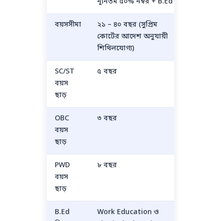
ন্যূনতম ৫০% নম্বর + B.Ed
বয়সসীমা
২১ – ৪০ বছর (সুপ্রিম
২১ – ৪০ 
কোর্টের আদেশ অনুযায়ী
অনুযায়ী
শিথিলযোগ্য)
SC/ST
৫ বছর
৫ বছর
বয়স
ছাড়
OBC
৩ বছর
৩ বছর
বয়স
ছাড়
PWD
৮ বছর
৮ বছর
বয়স
ছাড়
B.Ed
Work Education ও
Work Ed