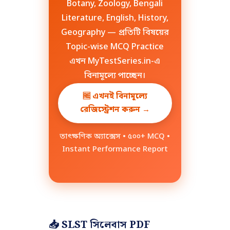
Botany, Zoology, Bengali
Literature, English, History,
Geography — প্রতিটি বিষয়ের
Topic-wise MCQ Practice
এখন MyTestSeries.in-এ
বিনামূল্যে পাচ্ছেন।
🆓 এখনই বিনামূল্যে
রেজিস্ট্রেশন করুন →
তাৎক্ষণিক অ্যাক্সেস • ৫০০+ MCQ •
Instant Performance Report
📥 SLST সিলেবাস PDF