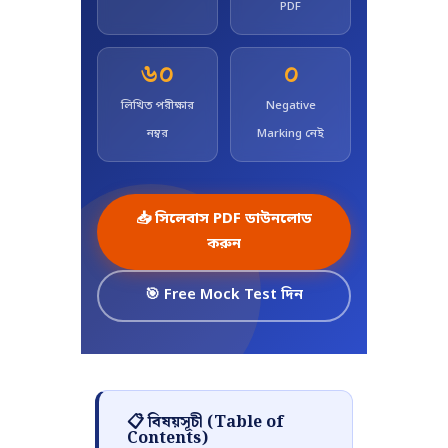
PDF
৬০
০
লিখিত পরীক্ষার
Negative
নম্বর
Marking নেই
📥 সিলেবাস PDF ডাউনলোড
করুন
🎯 Free Mock Test দিন
📋 বিষয়সূচী (Table of
Contents)