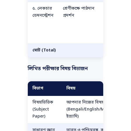
৫. লেকচার
শ্রেণীকক্ষে পাঠদান
১০
পাঠ
ডেমনস্ট্রেশন
প্রদর্শন
পরিক
উপস্
TLM
ব্যব
মোট (Total)
১০০
—
লিখিত পরীক্ষার বিষয় বিভাজন
বিভাগ
বিষয়
বিষয়ভিত্তিক
আপনার নিজের বিষয়
(Subject
(Bengali/English/Math/Science
Paper)
ইত্যাদি)
সাধারণ জ্ঞান
ভারত ও পশ্চিমবঙ্গ, কারেন্ট