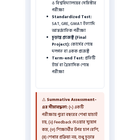
ও বিশ্ববিদ্যালয়ের সেমিস্টার
পরীক্ষা
Standardized Test:
SAT, GRE, GMAT ইত্যাদি
আন্তর্জাতিক পরীক্ষা
চূড়ান্ত প্রজেক্ট (Final
Project):
কোর্সের শেষে
দলগত বা একক প্রজেক্ট
Term-end Test:
প্রতিটি
টার্ম বা ত্রৈমাসিক শেষে
পরীক্ষা
⚠️
Summative Assessment-
এর সীমাবদ্ধতা:
(১) একটি
পরীক্ষায় পুরো বছরের শেখা যাচাই
হয়, (২) Feedback দেওয়ার সুযোগ
কম, (৩) শিক্ষার্থীর উপর চাপ বেশি,
(৪) শেখার প্রক্রিয়া নয়, শুধু চূড়ান্ত