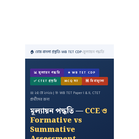
🏠 হোম
›
বাংলা প্রস্তুতি
›
WB TET CDP
›
মূল্যায়ন পদ্ধতি
📊 মূল্যায়ন পদ্ধতি
★ WB TET CDP
✅ CTET প্রস্তুতি
MCQ সহ
🆓 বিনামূল্যে
📅 ২৫ মে ২০২৬ | 🎯 WB TET Paper I & II, CTET
প্রার্থীদের জন্য
মূল্যায়ন পদ্ধতি —
CCE ও
Formative vs
Summative