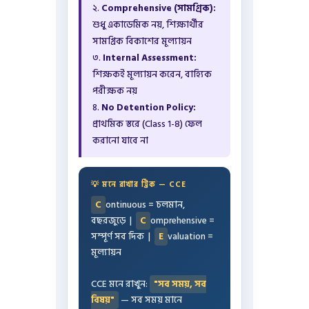
২.
Comprehensive (সামগ্রিক):
শুধু একাডেমিক নয়, শিক্ষার্থীর
সামগ্রিক বিকাশের মূল্যায়ন
৩.
Internal Assessment:
শিক্ষকই মূল্যায়ন করেন, বাহ্যিক
পরীক্ষক নয়
৪.
No Detention Policy:
প্রাথমিক স্তরে (Class 1-8) ফেল
করানো যাবে না
💡 মনে রাখার ট্রিক — CCE
C
ontinuous = চলমান,
বছরজুড়ে |
C
omprehensive =
সম্পূর্ণ সব দিক |
E
valuation =
মূল্যায়ন
CCE মনে রাখুন:
"সব সময়, সব
বিষয়"
— সব সময় মানে