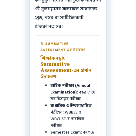
কতটুকু শিখেছে তার চূড়ান্ত পরিমাপ।
এই মূল্যায়নের ফলাফল সাধারণত
গ্রেড, নম্বর বা সার্টিফিকেটে
প্রতিফলিত হয়।
📝 SUMMATIVE
ASSESSMENT-এর উদাহরণ
শিক্ষাব্যবস্থায়
Summative
Assessment-এর প্রধান
উদাহরণ
বার্ষিক পরীক্ষা (Annual
Examination):
বছর শেষে
সব বিষয়ের পরীক্ষা
মাধ্যমিক ও উচ্চমাধ্যমিক
পরীক্ষা:
WBBSE ও
WBCHSE-র পাবলিক
পরীক্ষা
Semester Exam:
কলেজ