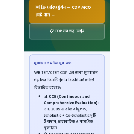
🆓 ফ্রি রেজিস্ট্রেশন — CDP MCQ
সেট পান →
📋 CDP সব তত্ত্ব দেখুন
মূল্যায়ন পদ্ধতির মূল তথ্য
WB TET/CTET CDP-এর জন্য মূল্যায়ন
পদ্ধতির তিনটি প্রধান বিভাগ এই পোস্টে
বিস্তারিত রয়েছে:
📊
CCE (Continuous and
Comprehensive Evaluation):
RTE 2009-এ বাধ্যতামূলক,
Scholastic + Co-Scholastic দুটি
উপাদান, ধারাবাহিক ও সামগ্রিক
মূল্যায়ন