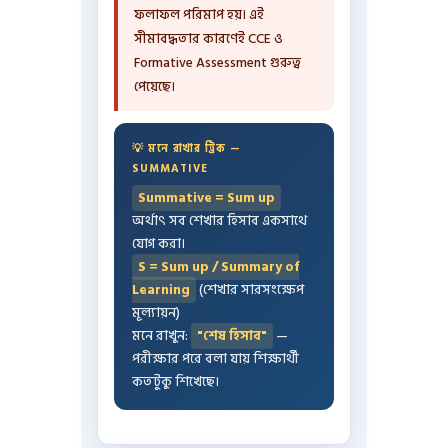
ফলাফল পরিমাপ হয়। এই
সীমাবদ্ধতার কারণেই CCE ও
Formative Assessment গুরুত্ব
পেয়েছে।
💡 মনে রাখার ট্রিক —
SUMMATIVE
Summative = Sum up
অর্থাৎ সব শেখার হিসাব একসাথে
যোগ করা।
S = Sum up / Summary of
Learning
(শেখার সারসংক্ষেপ
মূল্যায়ন)
মনে রাখুন:
"শেষ হিসাব"
—
পরীক্ষার পরে বলা যায় শিক্ষার্থী
কতটুকু শিখেছে।