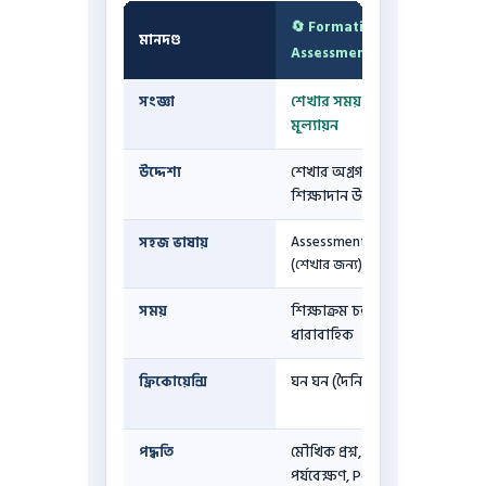
🔄 Formative
মানদণ্ড
Assessment
সংজ্ঞা
শেখার সময় চলমান
মূল্যায়ন
উদ্দেশ্য
শেখার অগ্রগতি পর্যবেক্ষণ ও
শিক্ষাদান উন্নত করা
সহজ ভাষায়
Assessment FOR Learning
(শেখার জন্য)
সময়
শিক্ষাক্রম চলাকালীন —
ধারাবাহিক
ফ্রিকোয়েন্সি
ঘন ঘন (দৈনিক, সাপ্তাহিক)
পদ্ধতি
মৌখিক প্রশ্ন, কুইজ,
পর্যবেক্ষণ, Portfolio