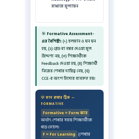
মাধ্যমে মূল্যায়ন
🎯
Formative Assessment-
এর বৈশিষ্ট্য:
(১) চলমান ও ঘন ঘন
হয়, (২) গ্রেড বা নম্বর দেওয়া মূল
উদ্দেশ্য নয়, (৩) শিক্ষার্থীকে
Feedback দেওয়া হয়, (৪) শিক্ষার্থী
নিজের শেখার দায়িত্ব নেয়, (৫)
CCE-র অংশ হিসেবে ব্যবহৃত হয়।
💡 মনে রাখার ট্রিক —
FORMATIVE
Formative = Form করে
অর্থাৎ শেখার সময় শিক্ষার্থীকে
গড়ে তোলে।
F = For Learning
(শেখার