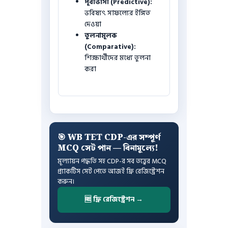
পূর্বাভাসী (Predictive):
ভবিষ্যৎ সাফল্যের ইঙ্গিত
দেওয়া
তুলনামূলক
(Comparative):
শিক্ষার্থীদের মধ্যে তুলনা
করা
🎯 WB TET CDP-এর সম্পূর্ণ
MCQ সেট পান — বিনামূল্যে!
মূল্যায়ন পদ্ধতি সহ CDP-র সব তত্ত্বের MCQ
প্র্যাকটিস সেট পেতে আজই ফ্রি রেজিস্ট্রেশন
করুন।
🆓 ফ্রি রেজিস্ট্রেশন →