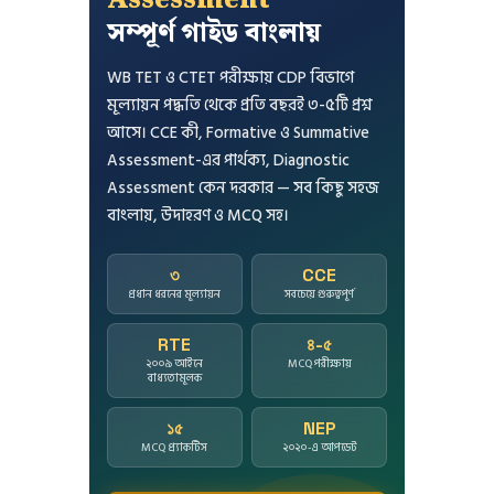
Assessment
সম্পূর্ণ গাইড বাংলায়
WB TET ও CTET পরীক্ষায় CDP বিভাগে
মূল্যায়ন পদ্ধতি থেকে প্রতি বছরই ৩-৫টি প্রশ্ন
আসে। CCE কী, Formative ও Summative
Assessment-এর পার্থক্য, Diagnostic
Assessment কেন দরকার — সব কিছু সহজ
বাংলায়, উদাহরণ ও MCQ সহ।
৩
CCE
প্রধান ধরনের মূল্যায়ন
সবচেয়ে গুরুত্বপূর্ণ
RTE
৪-৫
২০০৯ আইনে
MCQ পরীক্ষায়
বাধ্যতামূলক
১৫
NEP
MCQ প্র্যাকটিস
২০২০-এ আপডেট