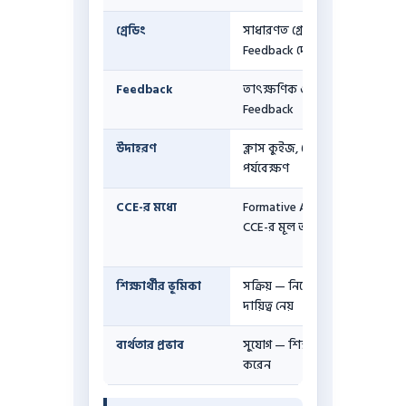
গ্রেডিং
সাধারণত গ্রেড নয়,
Feedback দেওয়া হয়
Feedback
তাৎক্ষণিক ও বিস্তারিত
Feedback
উদাহরণ
ক্লাস কুইজ, হোমওয়ার্ক,
পর্যবেক্ষণ
CCE-র মধ্যে
Formative Assessment
CCE-র মূল অংশ
শিক্ষার্থীর ভূমিকা
সক্রিয় — নিজেই শেখার
দায়িত্ব নেয়
ব্যর্থতার প্রভাব
সুযোগ — শিক্ষক সাহায্য
করেন