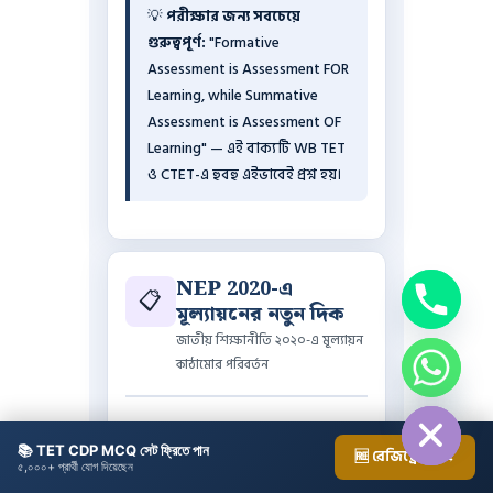
💡
পরীক্ষার জন্য সবচেয়ে
গুরুত্বপূর্ণ:
"Formative
Assessment is Assessment FOR
Learning, while Summative
Assessment is Assessment OF
Learning" — এই বাক্যটি WB TET
ও CTET-এ হুবহু এইভাবেই প্রশ্ন হয়।
NEP 2020-এ
📋
মূল্যায়নের নতুন দিক
জাতীয় শিক্ষানীতি ২০২০-এ মূল্যায়ন
কাঠামোর পরিবর্তন
chaty
Hide
National Education Policy
📚 TET CDP MCQ সেট ফ্রিতে পান
🆓 রেজিস্ট্রেশন →
(NEP) 2020 মূল্যায়নের ক্ষেত্রে
৫,০০০+ প্রার্থী যোগ দিয়েছেন