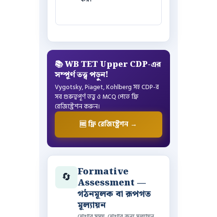
📚 WB TET Upper CDP-এর
সম্পূর্ণ তত্ত্ব পড়ুন!
Vygotsky, Piaget, Kohlberg সহ CDP-র
সব গুরুত্বপূর্ণ তত্ত্ব ও MCQ পেতে ফ্রি
রেজিস্ট্রেশন করুন।
🆓 ফ্রি রেজিস্ট্রেশন →
Formative
🔄
Assessment —
গঠনমূলক বা রূপগত
মূল্যায়ন
শেখার সময়, শেখার জন্য মূল্যায়ন