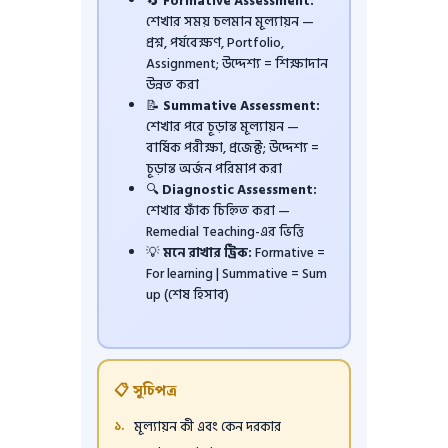
🔄
Formative Assessment:
শেখার সময় চলমান মূল্যায়ন —
প্রশ্ন, পর্যবেক্ষণ, Portfolio,
Assignment; উদ্দেশ্য = শিক্ষাদান
উন্নত করা
📝
Summative Assessment:
শেখার পরে চূড়ান্ত মূল্যায়ন —
বার্ষিক পরীক্ষা, প্রজেক্ট; উদ্দেশ্য =
চূড়ান্ত অর্জন পরিমাপ করা
🔍
Diagnostic Assessment:
শেখার ফাঁক চিহ্নিত করা —
Remedial Teaching-এর ভিত্তি
💡
মনে রাখার ট্রিক:
Formative =
For learning | Summative = Sum
up (শেষ হিসাব)
📋 সূচিপত্র
মূল্যায়ন কী এবং কেন দরকার