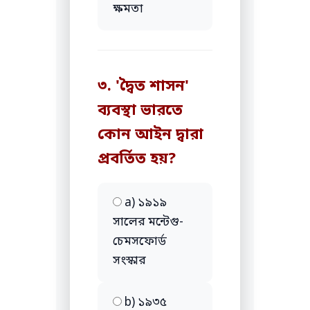
ক্ষমতা
৩. 'দ্বৈত শাসন'
ব্যবস্থা ভারতে
কোন আইন দ্বারা
প্রবর্তিত হয়?
a) ১৯১৯
সালের মন্টেগু-
চেমসফোর্ড
সংস্কার
b) ১৯৩৫