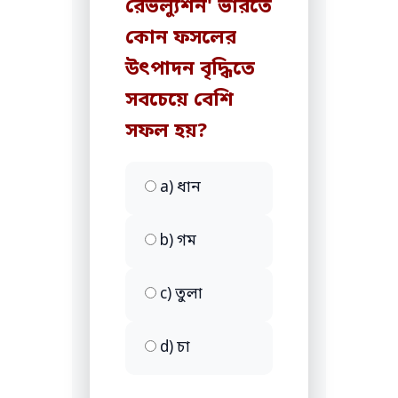
রেভল্যুশন' ভারতে
কোন ফসলের
উৎপাদন বৃদ্ধিতে
সবচেয়ে বেশি
সফল হয়?
a) ধান
b) গম
c) তুলা
d) চা