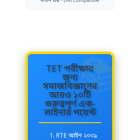
কঠিন প্রশ্ন • Divi Compatible
📚
TET পরীক্ষার
জন্য
সমাজবিজ্ঞানের
আরও ১০টি
গুরুত্বপূর্ণ এক-
লাইনার পয়েন্ট
RTE আইন ২০০৯