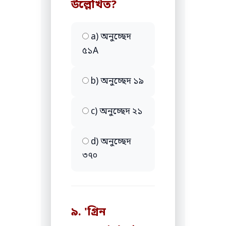
উল্লেখিত?
a) অনুচ্ছেদ
৫১A
b) অনুচ্ছেদ ১৯
c) অনুচ্ছেদ ২১
d) অনুচ্ছেদ
৩৭০
৯. 'গ্রিন