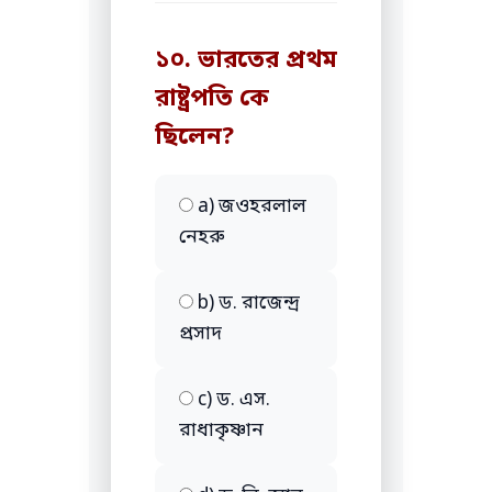
১০. ভারতের প্রথম
রাষ্ট্রপতি কে
ছিলেন?
a) জওহরলাল
নেহরু
b) ড. রাজেন্দ্র
প্রসাদ
c) ড. এস.
রাধাকৃষ্ণান