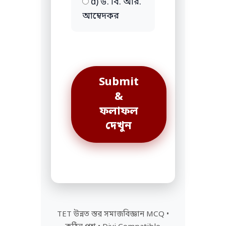
d) ড. বি. আর.
আম্বেদকর
Submit
&
ফলাফল
দেখুন
TET উন্নত স্তর সমাজবিজ্ঞান MCQ •