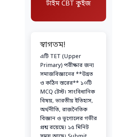
টাইম CBT কুইজ
স্বাগতম!
এটি TET (Upper
Primary) পরীক্ষার জন্য
সমাজবিজ্ঞানের **উন্নত
ও কঠিন স্তরের** ১০টি
MCQ টেস্ট। সাংবিধানিক
বিষয়, ভারতীয় ইতিহাস,
অর্থনীতি, রাজনৈতিক
বিজ্ঞান ও ভূগোলের গভীর
প্রশ্ন রয়েছে। ১৫ মিনিট
সময় আছে। Submit