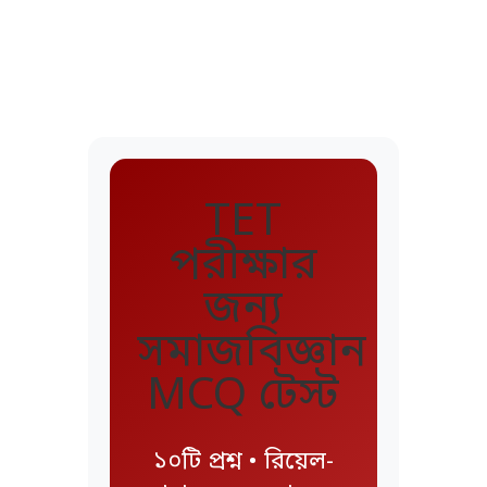
TET
পরীক্ষার
জন্য
সমাজবিজ্ঞান
MCQ টেস্ট
১০টি প্রশ্ন • রিয়েল-