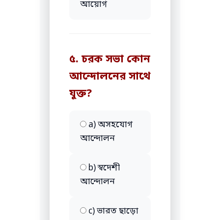
আয়োগ
৫. চরক সভা কোন
আন্দোলনের সাথে
যুক্ত?
a) অসহযোগ
আন্দোলন
b) স্বদেশী
আন্দোলন
c) ভারত ছাড়ো