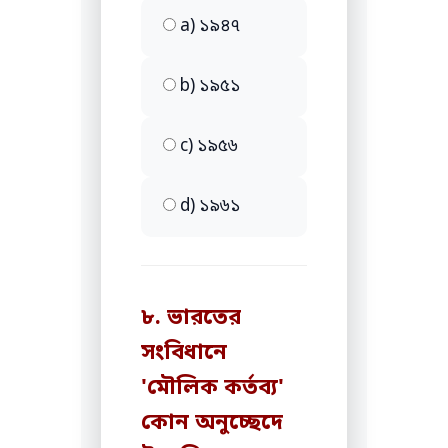
a) ১৯৪৭
b) ১৯৫১
c) ১৯৫৬
d) ১৯৬১
৮. ভারতের
সংবিধানে
'মৌলিক কর্তব্য'
কোন অনুচ্ছেদে