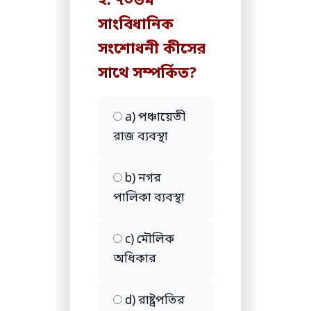
২. ৭৩তম
সাংবিধানিক
সংশোধনী কীসের
সাথে সম্পর্কিত?
a) পঞ্চায়েতী
রাজ ব্যবস্থা
b) নগর
পালিকা ব্যবস্থা
c) মৌলিক
অধিকার
d) রাষ্ট্রপতির