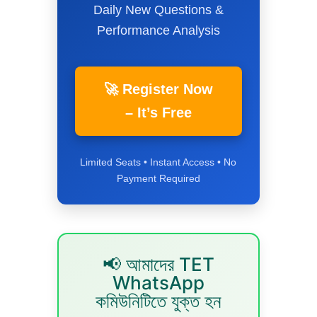
Daily New Questions &
Performance Analysis
🚀 Register Now
– It’s Free
Limited Seats • Instant Access • No
Payment Required
📢 আমাদের TET
WhatsApp
কমিউনিটিতে যুক্ত হন