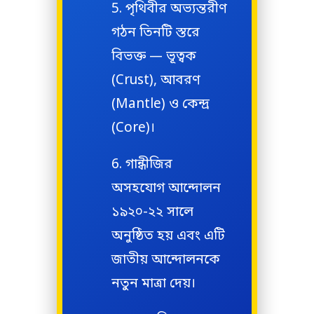
পৃথিবীর অভ্যন্তরীণ
গঠন তিনটি স্তরে
বিভক্ত — ভূত্বক
(Crust), আবরণ
(Mantle) ও কেন্দ্র
(Core)।
গান্ধীজির
অসহযোগ আন্দোলন
১৯২০-২২ সালে
অনুষ্ঠিত হয় এবং এটি
জাতীয় আন্দোলনকে
নতুন মাত্রা দেয়।