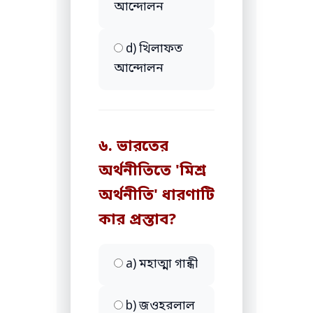
আন্দোলন
d) খিলাফত
আন্দোলন
৬. ভারতের
অর্থনীতিতে 'মিশ্র
অর্থনীতি' ধারণাটি
কার প্রস্তাব?
a) মহাত্মা গান্ধী
b) জওহরলাল