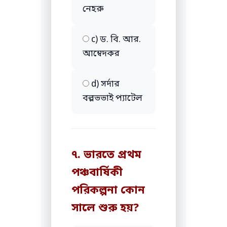
নেহরু
c) ড. বি. আর.
আম্বেদকর
d) সর্দার
বল্লভভাই প্যাটেল
৭. ভারতে প্রথম
পঞ্চবার্ষিকী
পরিকল্পনা কোন
সালে শুরু হয়?