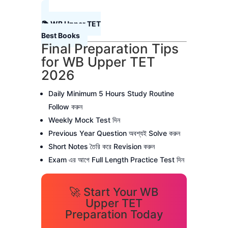
📚 WB Upper TET
Best Books
Final Preparation Tips
for WB Upper TET
2026
Daily Minimum 5 Hours Study Routine
Follow করুন
Weekly Mock Test দিন
Previous Year Question অবশ্যই Solve করুন
Short Notes তৈরি করে Revision করুন
Exam এর আগে Full Length Practice Test দিন
🚀 Start Your WB
Upper TET
Preparation Today