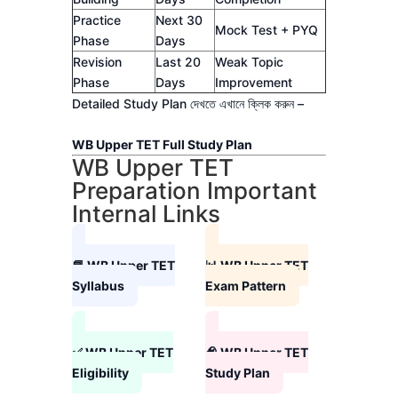
Practice
Next 30
Mock Test + PYQ
Phase
Days
Revision
Last 20
Weak Topic
Phase
Days
Improvement
Detailed Study Plan দেখতে এখানে ক্লিক করুন –
WB Upper TET Full Study Plan
WB Upper TET
Preparation Important
Internal Links
📘 WB Upper TET
📊 WB Upper TET
Syllabus
Exam Pattern
✅ WB Upper TET
🧠 WB Upper TET
Eligibility
Study Plan