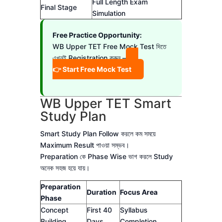
Full Length Exam
Final Stage
Simulation
Free Practice Opportunity:
WB Upper TET Free Mock Test দিতে
এখনই Registration করুন –
👉 Start Free Mock Test
WB Upper TET Smart
Study Plan
Smart Study Plan Follow করলে কম সময়ে
Maximum Result পাওয়া সম্ভব।
Preparation কে Phase Wise ভাগ করলে Study
অনেক সহজ হয়ে যায়।
Preparation
Duration
Focus Area
Phase
Concept
First 40
Syllabus
Building
Days
Completion