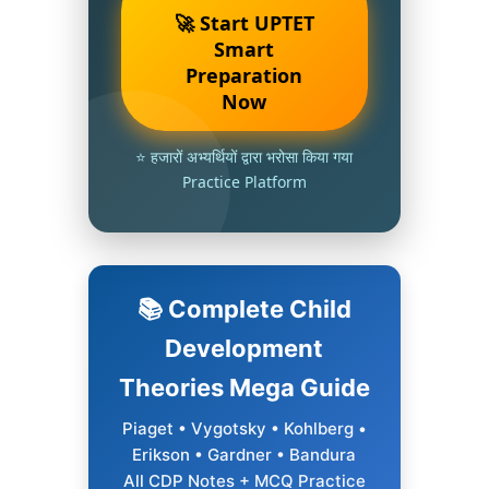
🚀 Start UPTET
Smart
Preparation
Now
⭐ हजारों अभ्यर्थियों द्वारा भरोसा किया गया
Practice Platform
📚 Complete Child
Development
Theories Mega Guide
Piaget • Vygotsky • Kohlberg •
Erikson • Gardner • Bandura
All CDP Notes + MCQ Practice