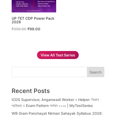
UP TET CDP Power Pack
2026
Original
Current
₹
399.00
₹
99.00
price
price
was:
is:
₹399.00.
₹99.00.
View All Test Series
Search
Recent Posts
ICDS Supervisor, Anganwadi Worker ও Helper: নিয়োগ
প্রক্রিয়া ও Exam Pattern পার্থক্য ২০২৬ | MyTestSeries
WB Gram Panchayat Nirman Sahayak Syllabus 2026: