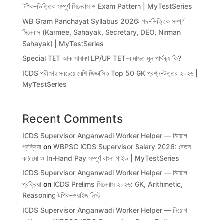
টপিক-ভিত্তিক সম্পূর্ণ সিলেবাস ও Exam Pattern | MyTestSeries
WB Gram Panchayat Syllabus 2026: পদ-ভিত্তিক সম্পূর্ণ
সিলেবাস (Karmee, Sahayak, Secretary, DEO, Nirman
Sahayak) | MyTestSeries
Special TET আৰু সাধাৰণ LP/UP TET-ৰ মাজত মূল পাৰ্থক্য কি?
ICDS পরীক্ষায় সবচেয়ে বেশি জিজ্ঞাসিত Top 50 GK প্রশ্ন-উত্তর ২০২৬ |
MyTestSeries
Recent Comments
ICDS Supervisor Anganwadi Worker Helper — নিয়োগ
প্রক্রিয়া
on
WBPSC ICDS Supervisor Salary 2026: বেতন
কাঠামো ও In-Hand Pay সম্পূর্ণ বাংলা গাইড | MyTestSeries
ICDS Supervisor Anganwadi Worker Helper — নিয়োগ
প্রক্রিয়া
on
ICDS Prelims সিলেবাস ২০২৬: GK, Arithmetic,
Reasoning টপিক-ওয়াইজ লিস্ট
ICDS Supervisor Anganwadi Worker Helper — নিয়োগ