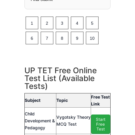
1
2
3
4
5
6
7
8
9
10
UP TET Free Online
Test List (Available
Tests)
Free Test
Subject
Topic
Link
Child
Vygotsky Theory
Start
Development &
MCQ Test
Free
Pedagogy
Test