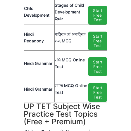
Stages of Child
Child
Start
Development
Development
Free
Quiz
Test
Hindi
मात्रिक एवं अमात्रिक
Start
Pedagogy
शब्द MCQ
Free
Test
संधि MCQ Online
Start
Hindi Grammar
Test
Free
Test
समास MCQ Online
Start
Hindi Grammar
Test
Free
Test
UP TET Subject Wise
Practice Test Topics
(Free + Premium)