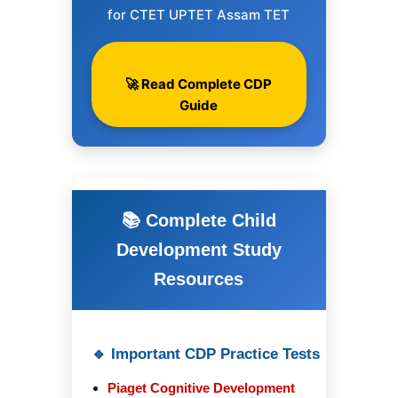
for CTET UPTET Assam TET
🚀 Read Complete CDP
Guide
📚 Complete Child
Development Study
Resources
🔹 Important CDP Practice Tests
Piaget Cognitive Development