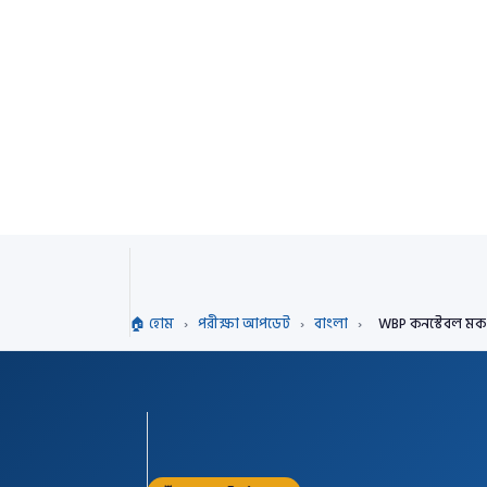
🏠 হোম
›
পরীক্ষা আপডেট
›
বাংলা
›
WBP কনস্টেবল মক ট