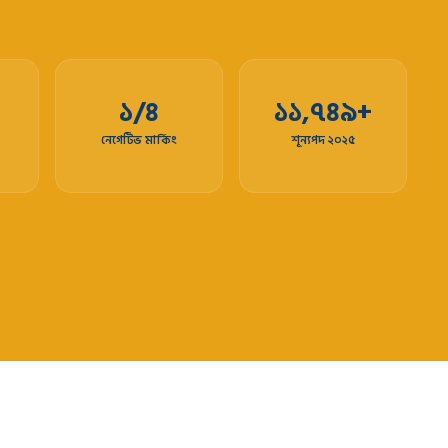
১/৪
১১,৭৪৯+
নেগেটিভ মার্কিং
শূন্যপদ ২০২৫