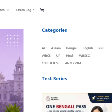
tes
Exam Login
Categories
All
Assam
Bengali
English
RRB
WBCS
UP
Hindi
WBSSC
CBSE & ICSE
ANM GNM
Test Series