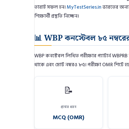
তারাই সফল হন।
MyTestSeries.in
ভারতের অন্যতম
শিক্ষার্থী প্রস্তুতি নিচ্ছেন।
📊 WBP কনস্টেবল ৮৫ নম্বরের নত
WBP কনস্টেবল লিখিত পরীক্ষার প্যাটার্ন WBPRB স
থাকে এবং মোট নম্বরও ৮৫। পরীক্ষা OMR শিটে হয
📝
প্রশ্নের ধরন
MCQ (OMR)