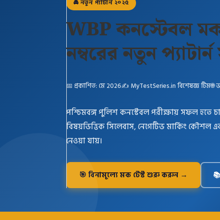
🚔 নতুন প্যাটার্ন ২০২৫
WBP কনস্টেবল মক 
নম্বরের নতুন প্যাটার্ন
📅 প্রকাশিত: মে 2026
✍️ MyTestSeries.in বিশেষজ্ঞ টিম
🌐 
পশ্চিমবঙ্গ পুলিশ কনস্টেবল পরীক্ষায় সফল হতে চাও? 
বিষয়ভিত্তিক সিলেবাস, নেগেটিভ মার্কিং কৌশল এবং 
নেওয়া যায়।
🎯 বিনামূল্যে মক টেস্ট শুরু করুন →
📚