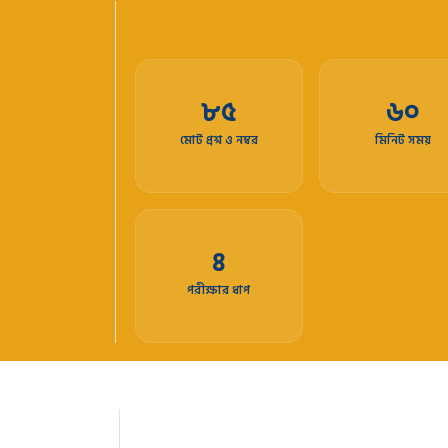
৮৫
৬০
মোট প্রশ্ন ও নম্বর
মিনিট সময়
৪
পরীক্ষার ধাপ