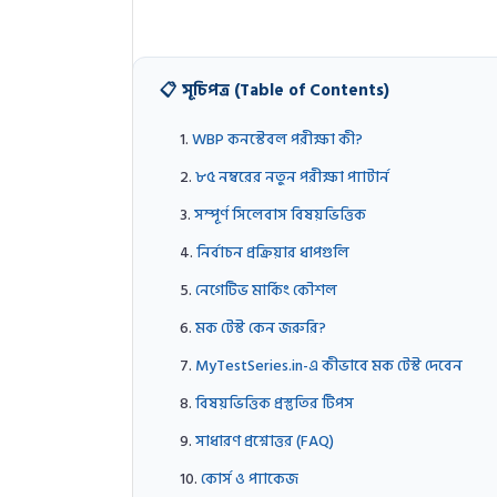
📋 সূচিপত্র (Table of Contents)
WBP কনস্টেবল পরীক্ষা কী?
৮৫ নম্বরের নতুন পরীক্ষা প্যাটার্ন
সম্পূর্ণ সিলেবাস বিষয়ভিত্তিক
নির্বাচন প্রক্রিয়ার ধাপগুলি
নেগেটিভ মার্কিং কৌশল
মক টেস্ট কেন জরুরি?
MyTestSeries.in-এ কীভাবে মক টেস্ট দেবেন
বিষয়ভিত্তিক প্রস্তুতির টিপস
সাধারণ প্রশ্নোত্তর (FAQ)
কোর্স ও প্যাকেজ