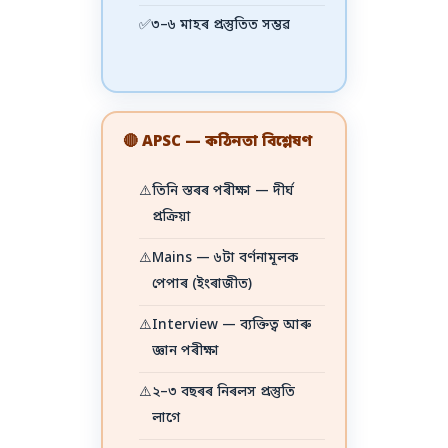
✅
৩–৬ মাহৰ প্ৰস্তুতিত সম্ভৱ
🔴 APSC — কঠিনতা বিশ্লেষণ
⚠️
তিনি স্তৰৰ পৰীক্ষা — দীৰ্ঘ
প্ৰক্ৰিয়া
⚠️
Mains — ৬টা বৰ্ণনামূলক
পেপাৰ (ইংৰাজীত)
⚠️
Interview — ব্যক্তিত্ব আৰু
জ্ঞান পৰীক্ষা
⚠️
২–৩ বছৰৰ নিৰলস প্ৰস্তুতি
লাগে