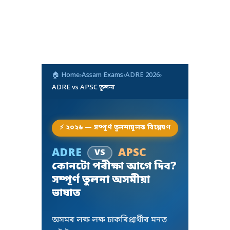
🏠 Home
›
Assam Exams
›
ADRE 2026
›
ADRE vs APSC তুলনা
⚡ ২০২৬ — সম্পূৰ্ণ তুলনামূলক বিশ্লেষণ
ADRE
APSC
VS
কোনটো পৰীক্ষা আগে দিব?
সম্পূৰ্ণ তুলনা অসমীয়া
ভাষাত
অসমৰ লক্ষ লক্ষ চাকৰিপ্ৰাৰ্থীৰ মনত