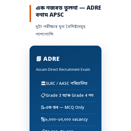
এক নজৰত তুলনা — ADRE
বনাম APSC
দুটা পৰীক্ষাৰ মূল বৈশিষ্ট্যসমূহ
পাশাপাশি
📘 ADRE
Assam Direct Recruitment Exam
🏛️
SLRC / AASC পৰিচালিত
📋
Grade 3 আৰু Grade 4 পদ
📝
এক স্তৰ — MCQ Only
🔢
৮,০০০–১৩,০০০ vacancy