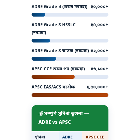
ADRE Grade 4 (শুৰুৰ দৰমহা)
₹২০,০০০+
ADRE Grade 3 HSSLC
₹২৫,০০০+
(দৰমহা)
ADRE Grade 3 স্নাতক (দৰমহা)
₹৩২,০০০+
APSC CCE শুৰুৰ পদ (দৰমহা)
₹৫৬,১০০+
APSC IAS/ACS সৰ্বোচ্চ
₹২,৫০,০০০+
💰 সম্পূৰ্ণ সুবিধা তুলনা —
ADRE vs APSC
সুবিধা
ADRE
APSC CCE