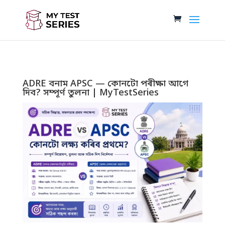
ADRE বনাম APSC — কোনটো পৰীক্ষা আগে
দিব? সম্পূৰ্ণ তুলনা | MyTestSeries