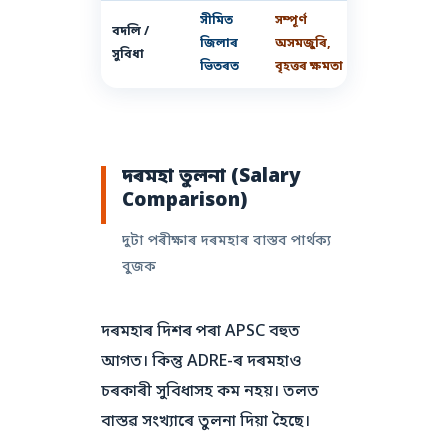
সীমিত
সম্পূৰ্ণ
বদলি /
জিলাৰ
অসমজুৰি,
সুবিধা
ভিতৰত
বৃহত্তৰ ক্ষমতা
দৰমহা তুলনা (Salary
Comparison)
দুটা পৰীক্ষাৰ দৰমহাৰ বাস্তব পাৰ্থক্য
বুজক
দৰমহাৰ দিশৰ পৰা APSC বহুত
আগত। কিন্তু ADRE-ৰ দৰমহাও
চৰকাৰী সুবিধাসহ কম নহয়। তলত
বাস্তৱ সংখ্যাৰে তুলনা দিয়া হৈছে।