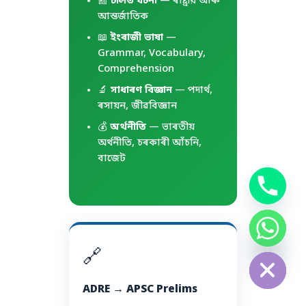
📰
চলিত ঘটনা
— ৰাষ্ট্ৰীয় আৰু
আন্তৰ্জাতিক
📖
ইংৰাজী ভাষা
—
Grammar, Vocabulary,
Comprehension
🔬
সাধাৰণ বিজ্ঞান
— পদাৰ্থ,
ৰসায়ন, জীৱবিজ্ঞান
💰
অৰ্থনীতি
— ভাৰতীয়
অৰ্থনীতি, চৰকাৰী আঁচনি,
বাজেট
chaty
Hide
🔗
ADRE → APSC Prelims