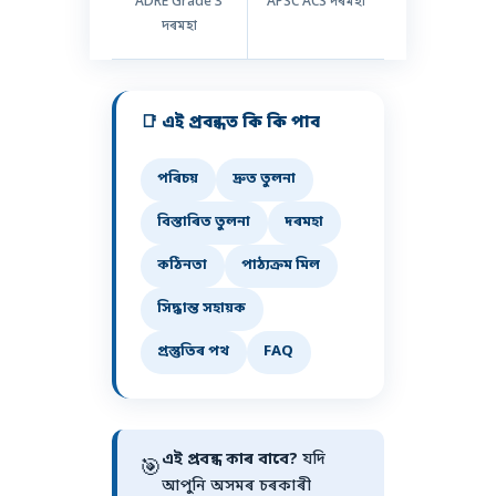
ADRE Grade 3
APSC ACS দৰমহা
দৰমহা
📑 এই প্ৰবন্ধত কি কি পাব
পৰিচয়
দ্ৰুত তুলনা
বিস্তাৰিত তুলনা
দৰমহা
কঠিনতা
পাঠ্যক্ৰম মিল
সিদ্ধান্ত সহায়ক
প্ৰস্তুতিৰ পথ
FAQ
এই প্ৰবন্ধ কাৰ বাবে?
যদি
🎯
আপুনি অসমৰ চৰকাৰী