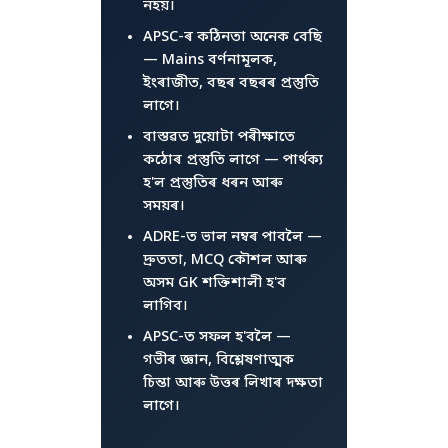
নহয়।
APSC-ৰ কঠিনতা অনেক বেছি
— Mains বৰ্ণনামূলক,
ইংৰাজীত, বছৰ বছৰৰ প্ৰস্তুতি
লাগে।
বাস্তৱত দুয়োটা পৰীক্ষাতে
কঠোৰ প্ৰস্তুতি লাগে — পাৰ্থক্য
হ'ল প্ৰস্তুতিৰ ধৰন আৰু
সময়ৰ।
ADRE-ত ভাল নম্বৰ পাবলৈ —
দ্ৰুততা, MCQ কৌশল আৰু
অসম GK শক্তিশালী হ'ব
লাগিব।
APSC-ত সফল হ'বলৈ —
গভীৰ জ্ঞান, বিশ্লেষণাত্মক
চিন্তা আৰু উত্তৰ লিখাৰ দক্ষতা
লাগে।