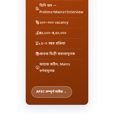
তিনি স্তৰ —
📝
Prelims+Mains+Interview
🔢
২০০–৩০০ vacancy
💰
₹৫৬,১০০–₹২,৫০,০০০
⏳
১.৫–৩ বছৰ প্ৰক্ৰিয়া
📚
স্নাতক ডিগ্ৰী বাধ্যতামূলক
অত্যন্ত কঠিন, Mains
😤
বৰ্ণনামূলক
APSC সম্পূৰ্ণ গাইড →