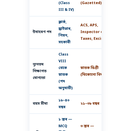
(Class
(Gazetted)
III & IV)
ক্লাৰ্ক,
ACS, APS,
ড্ৰাইভাৰ,
উদাহৰণ পদ
Inspector of
পিয়ন,
Taxes, Excise
সহকাৰী
Class
VIII
ন্যূনতম
থেকে
স্নাতক ডিগ্ৰী
শিক্ষাগত
স্নাতক
(যিকোনো বিষয়)
যোগ্যতা
(পদ
অনুযায়ী)
১৮–৪০
বয়স সীমা
২১–৩৮ বছৰ
বছৰ
১ স্তৰ —
MCQ
৩ স্তৰ —