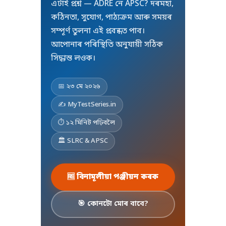
এটাই প্ৰশ্ন — ADRE নে APSC? দৰমহা,
কঠিনতা, সুযোগ, পাঠ্যক্ৰম আৰু সময়ৰ
সম্পূৰ্ণ তুলনা এই প্ৰবন্ধত পাব।
আপোনাৰ পৰিস্থিতি অনুযায়ী সঠিক
সিদ্ধান্ত লওক।
📅 ২৩ মে ২০২৬
✍️ MyTestSeries.in
⏱️ ১২ মিনিট পঢ়িবলৈ
🏛️ SLRC & APSC
🆓 বিনামূলীয়া পঞ্জীয়ন কৰক
🎯 কোনটো মোৰ বাবে?