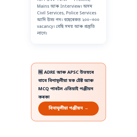
Mains আৰু Interview। অসম
Civil Services, Police Services
আদি উচ্চ পদ। বছেৰেকত ২০০–৩০০
vacancy। বেছি সময় আৰু প্ৰস্তুতি
লাগে।
🆓 ADRE আৰু APSC উভয়ৰে
বাবে বিনামূলীয়া মক টেষ্ট আৰু
MCQ পাবলৈ এতিয়াই পঞ্জীয়ন
কৰক!
বিনামূলীয়া পঞ্জীয়ন →