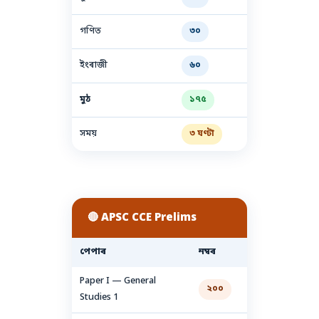
গণিত
৩০
ইংৰাজী
৬০
মুঠ
১৭৫
সময়
৩ ঘণ্টা
🔴 APSC CCE Prelims
পেপাৰ
নম্বৰ
Paper I — General
২০০
Studies 1