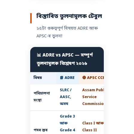
বিস্তাৰিত তুলনামূলক টেবুল
১৫টা গুৰুত্বপূৰ্ণ বিষয়ত ADRE আৰু
APSC-ৰ তুলনা
📊 ADRE vs APSC — সম্পূৰ্ণ
তুলনামূলক বিশ্লেষণ ২০২৬
বিষয়
📘 ADRE
🔴 APSC CCE
SLRC /
Assam Public
পৰিচালনা
AASC,
Service
সংস্থা
অসম
Commission
Grade 3
আৰু
Class I আৰু
পদৰ স্তৰ
Grade 4
Class II