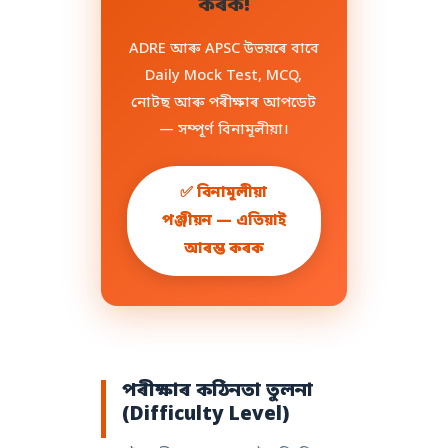
কৰক!
ADRE আৰু APSC উভয়ৰে বাবে
Daily Mock Test, MCQ,
নোটছ আৰু পৰীক্ষাৰ আপডেট
— সম্পূৰ্ণ বিনামূলীয়া।
✅ বিনামূলীয়া
পঞ্জীয়ন — এতিয়াই
আৰম্ভ কৰক
পৰীক্ষাৰ কঠিনতা তুলনা
(Difficulty Level)