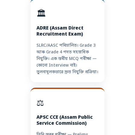
🏛️
ADRE (Assam Direct
Recruitment Exam)
SLRC/AASC পৰিচালিত। Grade 3
আৰু Grade 4 পদত সহস্ৰাধিক
নিযুক্তি। এক স্তৰীয় MCQ পৰীক্ষা —
কোনো Interview নাই।
তুলনামূলকভাৱে দ্ৰুত নিযুক্তি প্ৰক্ৰিয়া।
⚖️
APSC CCE (Assam Public
Service Commission)
তিনি স্তৰৰ পৰীক্ষা — Prelims,