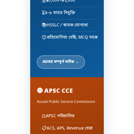
💰
₹২০,০০০–₹৩২,০০০
⏳
৪–৮ মাহত নিযুক্তি
📚
HSSLC / স্নাতক যোগ্যতা
😊
প্ৰতিযোগিতা বেছি, MCQ সহজ
ADRE সম্পূৰ্ণ গাইড →
🔴 APSC CCE
Assam Public Service Commission
⚖️
APSC পৰিচালিত
📋
ACS, APS, Revenue সেৱা