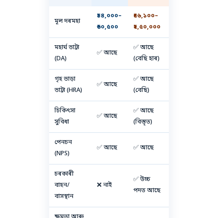
₹১৪,০০০–
₹৫৬,১০০–
মূল দৰমহা
₹৬০,৫০০
₹২,৫০,০০০
মহাৰ্ঘ ভাট্টা
✅ আছে
✅ আছে
(DA)
(বেছি হাৰ)
গৃহ ভাড়া
✅ আছে
✅ আছে
ভাট্টা (HRA)
(বেছি)
চিকিৎসা
✅ আছে
✅ আছে
সুবিধা
(বিস্তৃত)
পেনচন
✅ আছে
✅ আছে
(NPS)
চৰকাৰী
✅ উচ্চ
বাহন/
❌ নাই
পদত আছে
বাসস্থান
ক্ষমতা আৰু