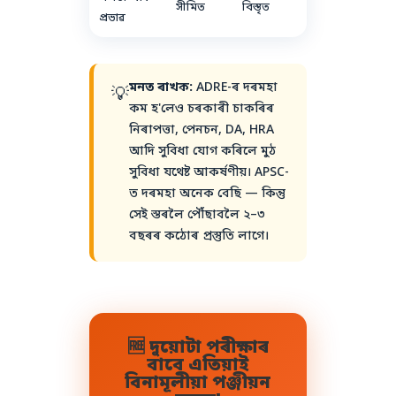
সীমিত
বিস্তৃত
প্ৰভাৱ
মনত ৰাখক:
ADRE-ৰ দৰমহা
💡
কম হ'লেও চৰকাৰী চাকৰিৰ
নিৰাপত্তা, পেনচন, DA, HRA
আদি সুবিধা যোগ কৰিলে মুঠ
সুবিধা যথেষ্ট আকৰ্ষণীয়। APSC-
ত দৰমহা অনেক বেছি — কিন্তু
সেই স্তৰলৈ পৌঁছাবলৈ ২–৩
বছৰৰ কঠোৰ প্ৰস্তুতি লাগে।
🆓 দুয়োটা পৰীক্ষাৰ
বাবে এতিয়াই
বিনামূলীয়া পঞ্জীয়ন