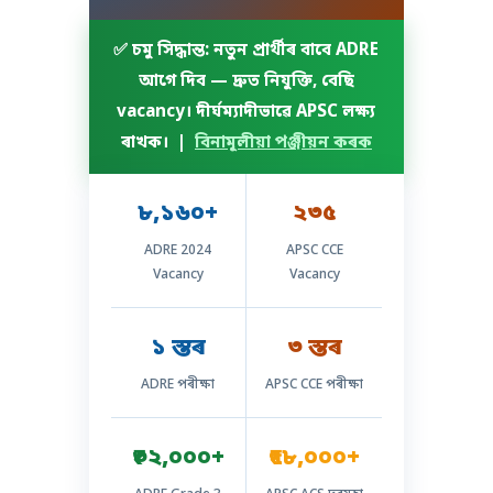
✅
চমু সিদ্ধান্ত:
নতুন প্ৰাৰ্থীৰ বাবে ADRE
আগে দিব — দ্ৰুত নিযুক্তি, বেছি
vacancy। দীৰ্ঘম্যাদীভাৱে APSC লক্ষ্য
ৰাখক। |
বিনামূলীয়া পঞ্জীয়ন কৰক
৮,১৬০+
২৩৫
ADRE 2024
APSC CCE
Vacancy
Vacancy
১ স্তৰ
৩ স্তৰ
ADRE পৰীক্ষা
APSC CCE পৰীক্ষা
₹৩২,০০০+
₹৭৮,০০০+