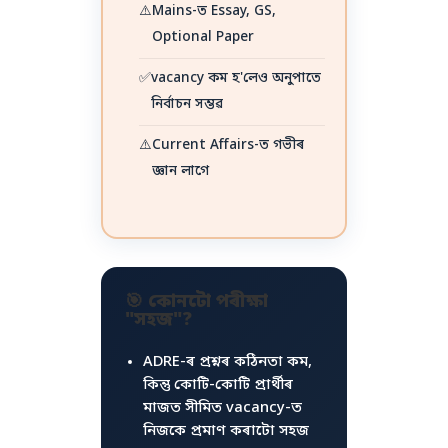
⚠️
Mains-ত Essay, GS,
Optional Paper
✅
vacancy কম হ'লেও অনুপাতে
নিৰ্বাচন সম্ভৱ
⚠️
Current Affairs-ত গভীৰ
জ্ঞান লাগে
🎯 কোনটো পৰীক্ষা
"সহজ"?
ADRE-ৰ প্ৰশ্নৰ কঠিনতা কম,
কিন্তু কোটি-কোটি প্ৰাৰ্থীৰ
মাজত সীমিত vacancy-ত
নিজকে প্ৰমাণ কৰাটো সহজ