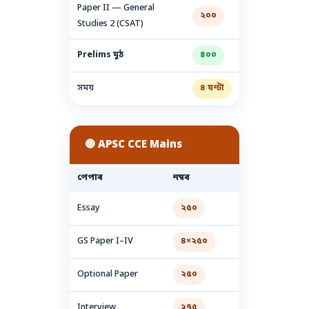
Paper II — General
২০০
Studies 2 (CSAT)
Prelims মুঠ
৪০০
সময়
৪ ঘণ্টা
🔴 APSC CCE Mains
পেপাৰ
নম্বৰ
Essay
২৫০
GS Paper I–IV
৪×২৫০
Optional Paper
২৫০
Interview
২৭৫