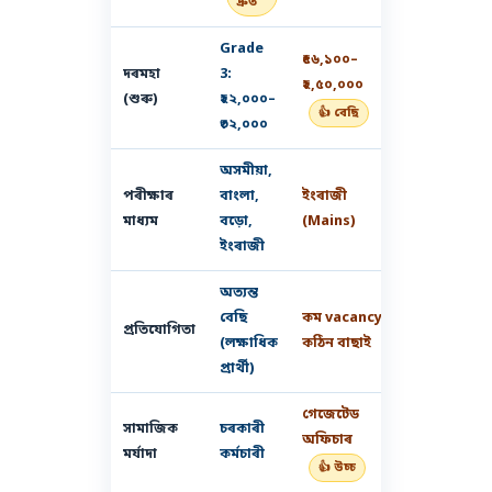
দ্ৰুত
Grade
₹৫৬,১০০–
দৰমহা
3:
₹২,৫০,০০০
(শুৰু)
₹২২,০০০–
👍 বেছি
₹৩২,০০০
অসমীয়া,
পৰীক্ষাৰ
বাংলা,
ইংৰাজী
মাধ্যম
বড়ো,
(Mains)
ইংৰাজী
অত্যন্ত
বেছি
কম vacancy,
প্ৰতিযোগিতা
(লক্ষাধিক
কঠিন বাছাই
প্ৰাৰ্থী)
গেজেটেড
সামাজিক
চৰকাৰী
অফিচাৰ
মৰ্যাদা
কৰ্মচাৰী
👍 উচ্চ