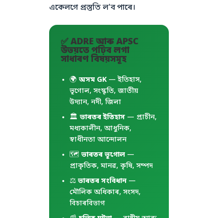
একেলগে প্ৰস্তুতি ল'ব পাৰে।
✅ ADRE আৰু APSC
উভয়তে পঢ়িব লগা
সাধাৰণ বিষয়সমূহ
🌍
অসম GK
— ইতিহাস,
ভূগোল, সংস্কৃতি, জাতীয়
উদ্যান, নদী, জিলা
🏛️
ভাৰতৰ ইতিহাস
— প্ৰাচীন,
মধ্যকালীন, আধুনিক,
স্বাধীনতা আন্দোলন
🗺️
ভাৰতৰ ভূগোল
—
প্ৰাকৃতিক, মানৱ, কৃষি, সম্পদ
⚖️
ভাৰতৰ সংবিধান
—
মৌলিক অধিকাৰ, সংসদ,
বিচাৰবিভাগ