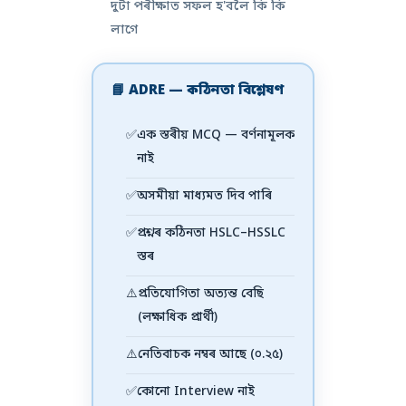
দুটা পৰীক্ষাত সফল হ'বলৈ কি কি
লাগে
📘 ADRE — কঠিনতা বিশ্লেষণ
✅
এক স্তৰীয় MCQ — বৰ্ণনামূলক
নাই
✅
অসমীয়া মাধ্যমত দিব পাৰি
✅
প্ৰশ্নৰ কঠিনতা HSLC–HSSLC
স্তৰ
⚠️
প্ৰতিযোগিতা অত্যন্ত বেছি
(লক্ষাধিক প্ৰাৰ্থী)
⚠️
নেতিবাচক নম্বৰ আছে (০.২৫)
✅
কোনো Interview নাই