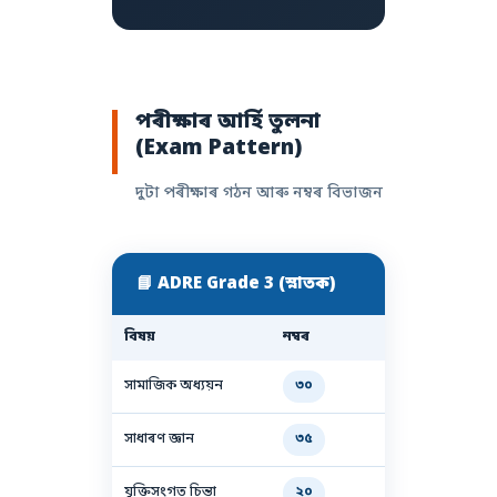
পৰীক্ষাৰ আৰ্হি তুলনা
(Exam Pattern)
দুটা পৰীক্ষাৰ গঠন আৰু নম্বৰ বিভাজন
📘 ADRE Grade 3 (স্নাতক)
বিষয়
নম্বৰ
সামাজিক অধ্যয়ন
৩০
সাধাৰণ জ্ঞান
৩৫
যুক্তিসংগত চিন্তা
২০