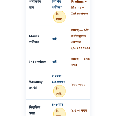
পৰীক্ষাৰ
লিখিত
Prelims +
স্তৰ
পৰীক্ষা
Mains +
Interview
👍
সহজ
আছে — ৬টা
Mains
বৰ্ণনামূলক
নাই
পৰীক্ষা
পেপাৰ
(৬×২৫০=১৫০০)
আছে — ২৭৫
Interview
নাই
নম্বৰ
৮,০০০–
Vacancy
১৩,০০০+
২০০–৩০০
সংখ্যা
👍
বেছি
৪–৮ মাহ
নিযুক্তিৰ
১.৫–৩ বছৰ
👍
সময়