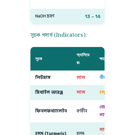
ক্ষার
NaOH দ্রবণ
13 – 14
তীব্র ক্ষার
সূচক পদার্থ (Indicators):
অ্যাসিডে
সূচক
ক্ষারে রং
নিরপে
রং
লিটমাস
লাল
নীল
বেগু
মিথাইল অরেঞ্জ
লাল
হলুদ
কম
গোলাপি/
ফিনলফথ্যালেইন
বর্ণহীন
বর্ণ
লাল
লাল-
হলুদ (Turmeric)
হলুদ
হলু