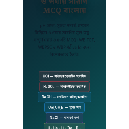
ও পর্যায় সারণি
MCQ বাংলায়
pH স্কেল, সূচক পদার্থ, প্রশমন
বিক্রিয়া ও পর্যায় সারণির মূল তত্ত্ব —
সম্পূর্ণ নোট ও ৪০টি MCQ। WB TET,
WBPSC ও WBP পরীক্ষার জন্য
বিশেষভাবে তৈরি।
HCl — হাইড্রোক্লোরিক অ্যাসিড
H₂SO₄ — সালফিউরিক অ্যাসিড
NaOH — সোডিয়াম হাইড্রোক্সাইড
Ca(OH)₂ — চুনের জল
NaCl — সাধারণ লবণ
H · He · Li · Be · B…