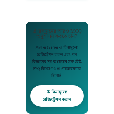
🔬 রসায়নের আরও MCQ
অনুশীলন করতে চান?
MyTestSeries-এ বিনামূল্যে
রেজিস্ট্রেশন করুন এবং পান
বিজ্ঞানের সব অধ্যায়ের মক টেস্ট,
PYQ বিশ্লেষণ ও AI পারফরম্যান্স
রিপোর্ট।
🎯 বিনামূল্যে
রেজিস্ট্রেশন করুন