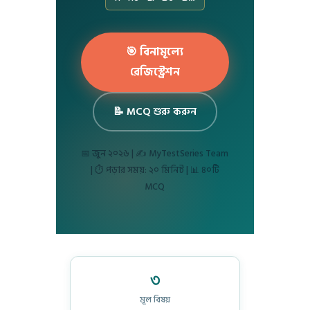
🎯 বিনামূল্যে
রেজিস্ট্রেশন
📝 MCQ শুরু করুন
📅 জুন ২০২৬ | ✍️ MyTestSeries Team
| ⏱️ পড়ার সময়: ২০ মিনিট | 📊 ৪০টি
MCQ
৩
মূল বিষয়