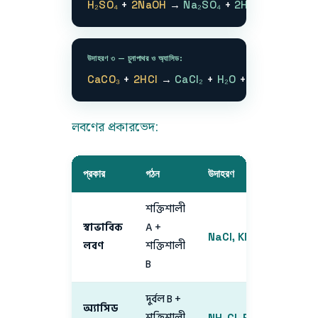
H₂SO₄
+
2NaOH
→
Na₂SO₄
+
2H₂O
উদাহরণ ৩ — চুনাপাথর ও অ্যাসিড:
CaCO₃
+
2HCl
→
CaCl₂
+
H₂O
+ CO₂ ↑
লবণের প্রকারভেদ:
প্রকার
গঠন
উদাহরণ
শক্তিশালী
স্বাভাবিক
A +
NaCl, KNO₃
লবণ
শক্তিশালী
B
দুর্বল B +
অ্যাসিড
শক্তিশালী
NH₄Cl, FeCl₃