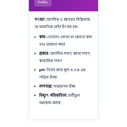
CuSO₄
সংজ্ঞা:
অ্যাসিড ও ক্ষারের বিক্রিয়ায়
যে আয়নিক যৌগ উৎপন্ন হয়।
স্বাদ:
নোনতা, তেতো বা কোনো স্বাদ
নাও থাকতে পারে
প্রকার:
অ্যাসিড লবণ, ক্ষার লবণ,
স্বাভাবিক লবণ
pH:
নির্ভর করে মূল A ও B-এর
শক্তির উপর
গলনাঙ্ক:
সাধারণত উচ্চ
বিদ্যুৎ পরিবাহিতা:
দ্রবীভূত
অবস্থায় আছে