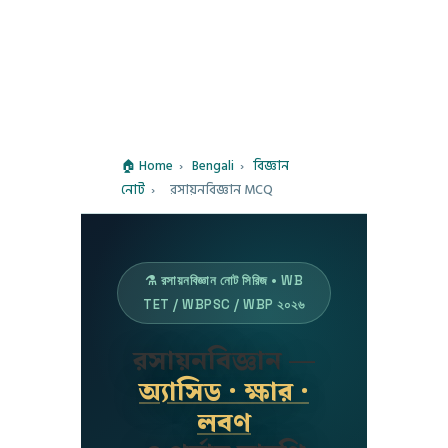
🏠 Home
›
Bengali
›
বিজ্ঞান
নোট
›
রসায়নবিজ্ঞান MCQ
⚗️ রসায়নবিজ্ঞান নোট সিরিজ • WB
TET / WBPSC / WBP ২০২৬
রসায়নবিজ্ঞান —
অ্যাসিড · ক্ষার ·
লবণ