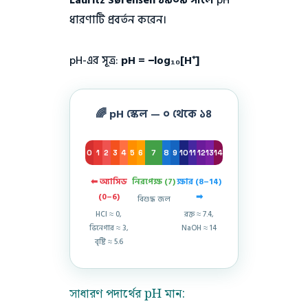
ধারণাটি প্রবর্তন করেন।
pH-এর সূত্র:
pH = −log₁₀[H⁺]
🌈 pH স্কেল — ০ থেকে ১৪
0
1
2
3
4
5
6
7
8
9
10
11
12
13
14
⬅ অ্যাসিড
নিরপেক্ষ (7)
ক্ষার (8–14)
(0–6)
➡
বিশুদ্ধ জল
HCl ≈ 0,
রক্ত ≈ 7.4,
ভিনেগার ≈ 3,
NaOH ≈ 14
বৃষ্টি ≈ 5.6
সাধারণ পদার্থের pH মান: