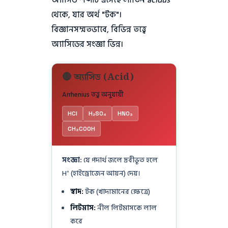
থেকে, যার অর্থ "টক"।
বিজ্ঞানসম্মতভাবে, বিভিন্ন তত্ত্বে
অ্যাসিডের সংজ্ঞা ভিন্ন।
🔴 অ্যাসিড (Acid)
Arrhenius তত্ত্ব অনুযায়ী
HCl
H₂SO₄
HNO₃
CH₃COOH
সংজ্ঞা:
যে পদার্থ জলে দ্রবীভূত হলে
H⁺ (হাইড্রোজেন আয়ন) দেয়।
স্বাদ:
টক (খাদ্যমানের ক্ষেত্রে)
লিটমাস:
নীল লিটমাসকে লাল
করে