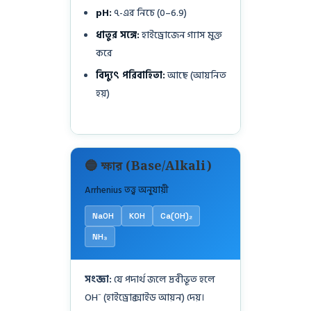
pH:
৭-এর নিচে (0–6.9)
ধাতুর সঙ্গে:
হাইড্রোজেন গ্যাস মুক্ত
করে
বিদ্যুৎ পরিবাহিতা:
আছে (আয়নিত
হয়)
🔵 ক্ষার (Base/Alkali)
Arrhenius তত্ত্ব অনুযায়ী
NaOH
KOH
Ca(OH)₂
NH₃
সংজ্ঞা:
যে পদার্থ জলে দ্রবীভূত হলে
OH⁻ (হাইড্রোক্সাইড আয়ন) দেয়।