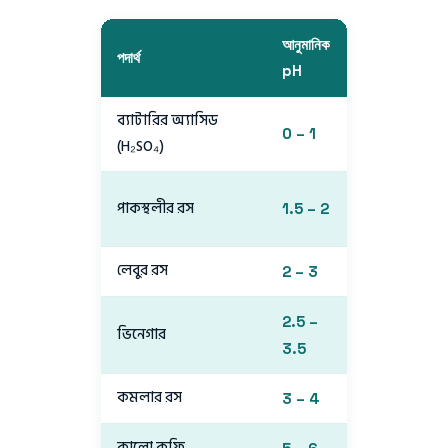
আনুমানিক
পদার্থ
প্রকৃতি
pH
ব্যাটারির অ্যাসিড
0 – 1
তীব্র অ্যাসিড
(H₂SO₄)
শক্তিশালী
পাকস্থলীর রস
1.5 – 2
অ্যাসিড
লেবুর রস
2 – 3
অ্যাসিড
2.5 –
ভিনেগার
অ্যাসিড
3.5
কমলার রস
3 – 4
দুর্বল অ্যাসি
কালো কফি