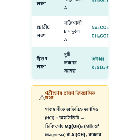
লবণ
A
শক্তিশালী
ক্ষারীয়
Na₂CO₃,
B + দুর্বল
লবণ
CH₃COONa
A
দুটি
দ্বিগুণ
ফিটকিরি
লবণের
লবণ
K₂SO₄·Al₂(SO₄)₃
সমন্বয়
পরীক্ষায় প্রায়শ জিজ্ঞাসিত
⚠️
তথ্য
পাকস্থলীতে অতিরিক্ত অ্যাসিড
(HCl) = অ্যাসিডিটি →
চিকিৎসায়
Mg(OH)₂
(Milk of
Magnesia) বা
Al(OH)₃
ব্যবহার