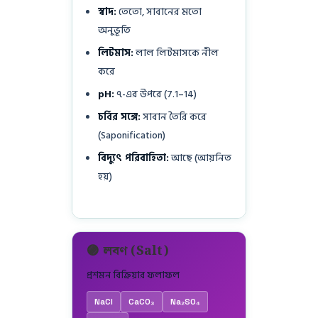
স্বাদ:
তেতো, সাবানের মতো
অনুভূতি
লিটমাস:
লাল লিটমাসকে নীল
করে
pH:
৭-এর উপরে (7.1–14)
চর্বির সঙ্গে:
সাবান তৈরি করে
(Saponification)
বিদ্যুৎ পরিবাহিতা:
আছে (আয়নিত
হয়)
🟣 লবণ (Salt)
প্রশমন বিক্রিয়ার ফলাফল
NaCl
CaCO₃
Na₂SO₄