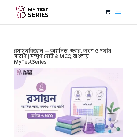
রসায়নবিজ্ঞান — অ্যাসিড, ক্ষার, লবণ ও পর্যায়
সারণি | সম্পূর্ণ নোট ও MCQ বাংলায় |
MyTestSeries