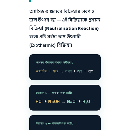
অ্যাসিড ও ক্ষারের বিক্রিয়ায় লবণ ও
জল উৎপন্ন হয় — এই বিক্রিয়াকে
প্রশমন
বিক্রিয়া (Neutralisation Reaction)
বলে। এটি সর্বদা তাপ উৎপাদী
(Exothermic) বিক্রিয়া।
প্রশমন বিক্রিয়ার সাধারণ সমীকরণ:
অ্যাসিড
+
ক্ষার
→
লবণ
+
জল
+ তাপ
উদাহরণ ১ — সাধারণ লবণ তৈরি:
HCl
+
NaOH
→
NaCl
+
H₂O
উদাহরণ ২ — সালফেট লবণ তৈরি: