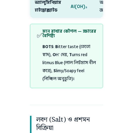
অ্যালুমিনিয়াম
অ্যান্টাসিড,
Al(OH)₃
হাইড্রোক্সাইড
জলশোধন
মনে রাখার কৌশল — ক্ষারের
✅
বৈশিষ্ট্য
BOTS
:
B
itter taste (তেতো
স্বাদ),
O
H⁻ দেয়,
T
urns red
litmus Blue (লাল লিটমাস নীল
করে),
S
limy/Soapy feel
(পিচ্ছিল অনুভূতি)।
লবণ (Salt) ও প্রশমন
বিক্রিয়া