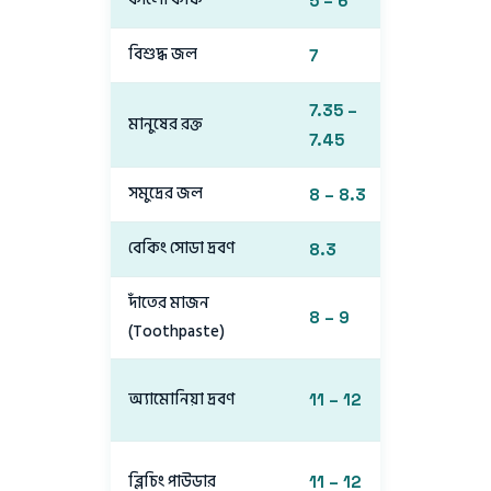
5 – 6
মৃদু অ্যাসিড
বিশুদ্ধ জল
7
নিরপেক্ষ
7.35 –
মানুষের রক্ত
মৃদু ক্ষার
7.45
সমুদ্রের জল
8 – 8.3
মৃদু ক্ষার
বেকিং সোডা দ্রবণ
8.3
মৃদু ক্ষার
দাঁতের মাজন
8 – 9
ক্ষার
(Toothpaste)
শক্তিশালী
অ্যামোনিয়া দ্রবণ
11 – 12
ক্ষার
শক্তিশালী
ব্লিচিং পাউডার
11 – 12