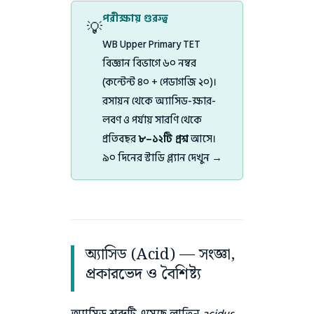
পরীক্ষায় গুরুত্ব
💡
WB Upper Primary TET
বিজ্ঞান বিভাগে ৬০ নম্বর
(কন্টেন্ট ৪০ + পেডাগজি ২০)।
রসায়ন থেকে অ্যাসিড-ক্ষার-
লবণ ও পর্যায় সারণি থেকে
প্রতিবছর
৮–১২টি প্রশ্ন
আসে।
৯০ দিনের স্টাডি প্ল্যান দেখুন →
অ্যাসিড (Acid) — সংজ্ঞা,
প্রকারভেদ ও বৈশিষ্ট্য
অ্যাসিড শব্দটি এসেছে লাতিন
acidus