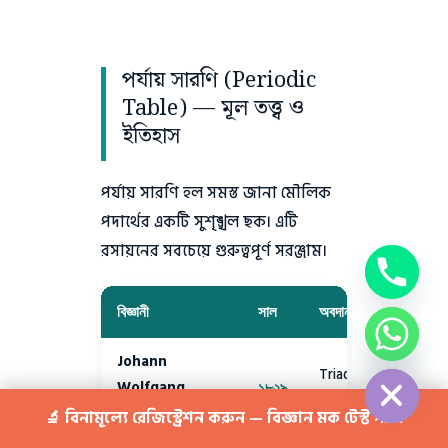
পর্যায় সারণি (Periodic
Table) — মূল তত্ত্ব ও
ইতিহাস
পর্যায় সারণি হল সমস্ত জানা মৌলিক
পদার্থের একটি সুশৃঙ্খল ছক। এটি
রসায়নের সবচেয়ে গুরুত্বপূর্ণ সরঞ্জাম।
বিজ্ঞানী
সাল
অবদান
chaty
Johann
Hide
Triads তত্ত্ব — তিনটি
Wolfgang
১৮২৯
মৌলের শ্রেণিবিভাগ
Döbereiner
🔬 বিনামূল্যে রেজিস্ট্রেশন করুন — বিজ্ঞান মক টেস্ট পান!