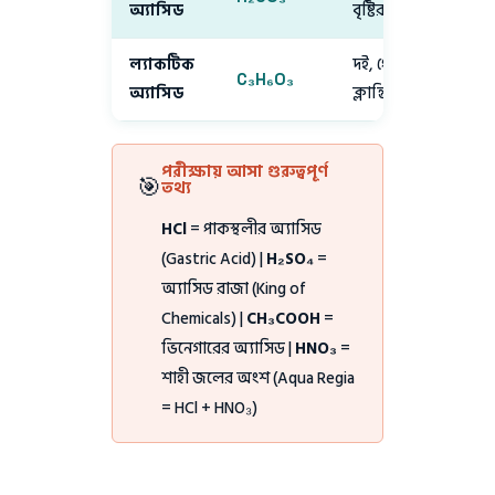
অ্যাসিড
বৃষ্টির জল
ল্যাকটিক
দই, পেশির
C₃H₆O₃
দু
অ্যাসিড
ক্লান্তিতে
পরীক্ষায় আসা গুরুত্বপূর্ণ
🎯
তথ্য
HCl
= পাকস্থলীর অ্যাসিড
(Gastric Acid) |
H₂SO₄
=
অ্যাসিড রাজা (King of
Chemicals) |
CH₃COOH
=
ভিনেগারের অ্যাসিড |
HNO₃
=
শাহী জলের অংশ (Aqua Regia
= HCl + HNO₃)