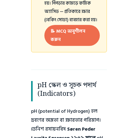
হয়। পিঁপড়ার কামড়ে ফর্মিক
অ্যাসিড — প্রতিকারে ক্ষার
(বেকিং সোডা) ব্যবহার করা হয়।
📝 MCQ অনুশীলন
করুন
pH স্কেল ও সূচক পদার্থ
(Indicators)
pH (potential of Hydrogen) হল
দ্রবণের অম্লতা বা ক্ষারতার পরিমাপ।
ডেনিশ রসায়নবিদ
Søren Peder
Lauritz Sørensen ১৯০৯ সালে
pH