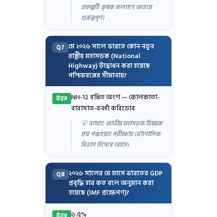
প্রকল্পটি কৃষক কল্যাণে অত্যন্ত
গুরুত্বপূর্ণ।
মে ২০২৬ সালে ভারতে কোন নতুন
Q7
রাষ্ট্রীয় মহাসড়ক (National
Highway) উদ্বোধন করা হয়েছে
পশ্চিমবঙ্গের সীমানায়?
NH-12 বর্ধিত অংশ — কোলকাতা-
উত্তর
বারাসাত-বনগাঁ করিডোর
💡 ব্যাখ্যা: জাতীয় মহাসড়ক বিষয়ক
প্রশ্ন পঞ্চায়েত পরীক্ষায় ভৌগোলিক
বিভাগ হিসেবে আসে।
২০২৬ সালের মে মাসে ভারতের GDP
Q8
প্রবৃদ্ধি হার কত বলে অনুমান করা
হয়েছে (IMF প্রক্ষেপণ)?
৬.৫%
উত্তর