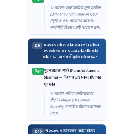
💡 ব্যাখ্যা: আন্তর্জাতিক মুদ্রা তহবিল
(IMF) ২০২৬ সালে ভারতের GDP
প্রবৃদ্ধি ৬.৫% প্রক্ষেপণ করেছে।
অর্থনীতি বিভাগে এটি সাধারণ প্রশ্ন।
মে ২০২৬ সালে ভারতের কোন মহিলা
Q9
IPS অফিসার UN-এর মানবাধিকার
কমিশনে বিশেষ স্বীকৃতি পেয়েছেন?
পুরুষোত্তমা শর্মা (Purushottamma
উত্তর
Sharma) — বিশেষ UN মানবাধিকার
পুরস্কার
💡 ব্যাখ্যা: মহিলা অফিসারদের
স্বীকৃতি বিষয়ক প্রশ্ন Gender
Equality সম্পর্কিত বিভাগে আসতে
পারে।
মে ২০২৬-এ ভারতের কোন রাজ্য
Q10