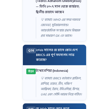
(Tedros Adhanom Ghebreyesus)
— তিনি ২০১৭ সাল থেকে কার্যরত;
দ্বিতীয় মেয়াদে আছেন
💡 ব্যাখ্যা: WHO-এর সদর দফতর
জেনেভা, সুইজারল্যান্ডে।
আন্তর্জাতিক সংস্থার প্রধান বিষয়ক
প্রশ্ন সাধারণ GK-তে আসে।
২০২৬ সালের মে মাসে কোন দেশ
Q14
BRICS-এর পূর্ণ সদস্যপদ লাভ
করেছে?
ইন্দোনেশিয়া (Indonesia)
উত্তর
💡 ব্যাখ্যা: BRICS বর্তমানে ব্রাজিল,
রাশিয়া, ভারত, চীন, দক্ষিণ
আফ্রিকা, ইরান, ইথিওপিয়া, মিশর,
UAE এবং সৌদি আরব নিয়ে গঠিত।
মে ২০২৬ সালে কোন দেশে