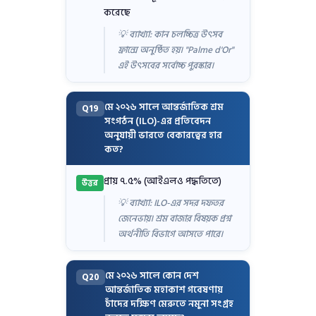
করেছে
💡 ব্যাখ্যা: কান চলচ্চিত্র উৎসব
ফ্রান্সে অনুষ্ঠিত হয়। "Palme d'Or"
এই উৎসবের সর্বোচ্চ পুরস্কার।
মে ২০২৬ সালে আন্তর্জাতিক শ্রম
Q19
সংগঠন (ILO)-এর প্রতিবেদন
অনুযায়ী ভারতে বেকারত্বের হার
কত?
প্রায় ৭.৫% (আইএলও পদ্ধতিতে)
উত্তর
💡 ব্যাখ্যা: ILO-এর সদর দফতর
জেনেভায়। শ্রম বাজার বিষয়ক প্রশ্ন
অর্থনীতি বিভাগে আসতে পারে।
মে ২০২৬ সালে কোন দেশ
Q20
আন্তর্জাতিক মহাকাশ গবেষণায়
চাঁদের দক্ষিণ মেরুতে নমুনা সংগ্রহ