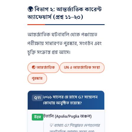
🌍 বিভাগ ২: আন্তর্জাতিক কারেন্ট
অ্যাফেয়ার্স (প্রশ্ন ১১–২০)
আন্তর্জাতিক ঘটনাবলি থেকে পঞ্চায়েত
পরীক্ষায় সাধারণত পুরস্কার, সংগঠন এবং
চুক্তি সংক্রান্ত প্রশ্ন আসে।
🌏 আন্তর্জাতিক
UN ও আন্তর্জাতিক সংস্থা
পুরস্কার
২০২৬ সালের মে মাসে G7 সম্মেলন
Q11
কোথায় অনুষ্ঠিত হয়েছে?
ইতালি (Apulia/Puglia অঞ্চল)
উত্তর
💡 ব্যাখ্যা: G7 শিল্পোন্নত দেশগুলোর
অর্থনৈতিক ফোরাম। সদস্য দেশ: