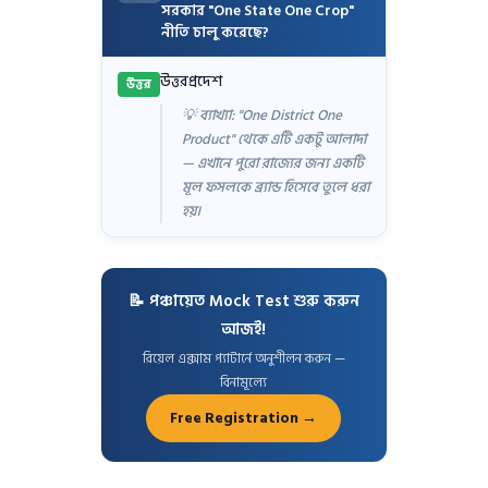
সরকার "One State One Crop"
নীতি চালু করেছে?
উত্তরপ্রদেশ
উত্তর
💡 ব্যাখ্যা: "One District One
Product" থেকে এটি একটু আলাদা
— এখানে পুরো রাজ্যের জন্য একটি
মূল ফসলকে ব্র্যান্ড হিসেবে তুলে ধরা
হয়।
📝 পঞ্চায়েত Mock Test শুরু করুন
আজই!
রিয়েল এক্সাম প্যাটার্নে অনুশীলন করুন —
বিনামূল্যে
Free Registration →