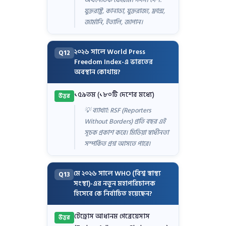
যুক্তরাষ্ট্র, কানাডা, যুক্তরাজ্য, ফ্রান্স,
জার্মানি, ইতালি, জাপান।
২০২৬ সালে World Press
Q12
Freedom Index-এ ভারতের
অবস্থান কোথায়?
১৫৯তম (১৮০টি দেশের মধ্যে)
উত্তর
💡 ব্যাখ্যা: RSF (Reporters
Without Borders) প্রতি বছর এই
সূচক প্রকাশ করে। মিডিয়া স্বাধীনতা
সম্পর্কিত প্রশ্ন আসতে পারে।
মে ২০২৬ সালে WHO (বিশ্ব স্বাস্থ্য
Q13
সংস্থা)-এর নতুন মহাপরিচালক
হিসেবে কে নির্বাচিত হয়েছেন?
টেড্রোস আধানম গেব্রেয়েসাস
উত্তর