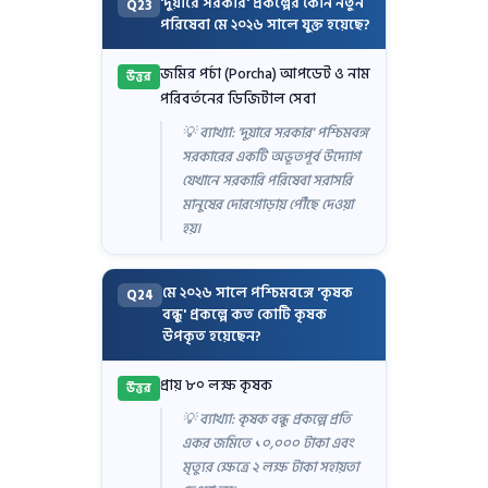
'দুয়ারে সরকার' প্রকল্পের কোন নতুন
Q23
পরিষেবা মে ২০২৬ সালে যুক্ত হয়েছে?
জমির পর্চা (Porcha) আপডেট ও নাম
উত্তর
পরিবর্তনের ডিজিটাল সেবা
💡 ব্যাখ্যা: 'দুয়ারে সরকার' পশ্চিমবঙ্গ
সরকারের একটি অভূতপূর্ব উদ্যোগ
যেখানে সরকারি পরিষেবা সরাসরি
মানুষের দোরগোড়ায় পৌঁছে দেওয়া
হয়।
মে ২০২৬ সালে পশ্চিমবঙ্গে 'কৃষক
Q24
বন্ধু' প্রকল্পে কত কোটি কৃষক
উপকৃত হয়েছেন?
প্রায় ৮০ লক্ষ কৃষক
উত্তর
💡 ব্যাখ্যা: কৃষক বন্ধু প্রকল্পে প্রতি
একর জমিতে ১০,০০০ টাকা এবং
মৃত্যুর ক্ষেত্রে ২ লক্ষ টাকা সহায়তা