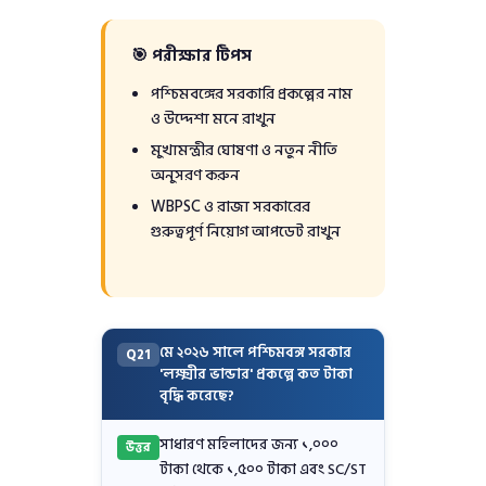
🎯 পরীক্ষার টিপস
পশ্চিমবঙ্গের সরকারি প্রকল্পের নাম
ও উদ্দেশ্য মনে রাখুন
মুখ্যমন্ত্রীর ঘোষণা ও নতুন নীতি
অনুসরণ করুন
WBPSC ও রাজ্য সরকারের
গুরুত্বপূর্ণ নিয়োগ আপডেট রাখুন
মে ২০২৬ সালে পশ্চিমবঙ্গ সরকার
Q21
'লক্ষ্মীর ভান্ডার' প্রকল্পে কত টাকা
বৃদ্ধি করেছে?
সাধারণ মহিলাদের জন্য ১,০০০
উত্তর
টাকা থেকে ১,৫০০ টাকা এবং SC/ST