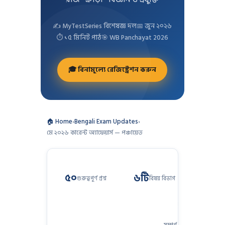
✍️ MyTestSeries বিশেষজ্ঞ দল
📅 জুন ২০২৬
⏱ ১৫ মিনিট পাঠ
🎯 WB Panchayat 2026
🎓 বিনামূল্যে রেজিস্ট্রেশন করুন
🏠 Home
›
Bengali Exam Updates
›
মে ২০২৬ কারেন্ট অ্যাফেয়ার্স — পঞ্চায়েত
৫০
৬টি
গুরুত্বপূর্ণ প্রশ্ন
বিষয় বিভাগ