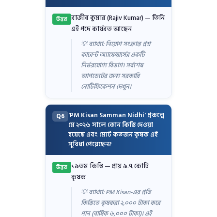
রাজীব কুমার (Rajiv Kumar) — তিনি
উত্তর
এই পদে কার্যরত আছেন
💡 ব্যাখ্যা: নিয়োগ সংক্রান্ত প্রশ্ন
কারেন্ট অ্যাফেয়ার্সের একটি
নির্ভরযোগ্য বিভাগ। সর্বশেষ
আপডেটের জন্য সরকারি
নোটিফিকেশন দেখুন।
'PM Kisan Samman Nidhi' প্রকল্পে
Q6
মে ২০২৬ সালে কোন কিস্তি দেওয়া
হয়েছে এবং মোট কতজন কৃষক এই
সুবিধা পেয়েছেন?
১৯তম কিস্তি — প্রায় ৯.৭ কোটি
উত্তর
কৃষক
💡 ব্যাখ্যা: PM Kisan-এর প্রতি
কিস্তিতে কৃষকরা ২,০০০ টাকা করে
পান (বার্ষিক ৬,০০০ টাকা)। এই