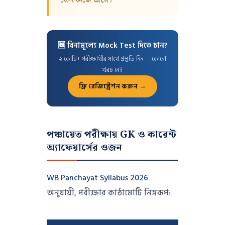
বেশি কাজে আসে।"
🆓 বিনামূল্যে Mock Test দিতে চান?
২ কোটি+ পরীক্ষার্থীর সাথে প্রস্তুতি নিন — কোনো
খরচ নেই
ফ্রি রেজিস্ট্রেশন করুন →
পঞ্চায়েত পরীক্ষায় GK ও কারেন্ট
অ্যাফেয়ার্সের ওজন
WB Panchayat Syllabus 2026
অনুযায়ী, পরীক্ষার কাঠামোটি নিম্নরূপ: