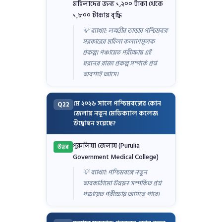
মহিলাদের জন্য ১,২০০ টাকা থেকে
১,৮০০ টাকায় বৃদ্ধি
💡 ব্যাখ্যা: লক্ষ্মীর ভান্ডার পশ্চিমবঙ্গ
সরকারের মহিলা কল্যাণমূলক
প্রকল্প। পঞ্চায়েত পরীক্ষায় এই
ধরনের রাজ্য প্রকল্প সম্পর্কে প্রশ্ন
অবশ্যই আসে।
মে ২০২৬ সালে পশ্চিমবঙ্গের কোন
Q22
জেলায় নতুন মেডিক্যাল কলেজ
উদ্বোধন হয়েছে?
পুরুলিয়া জেলায় (Purulia
উত্তর
Government Medical College)
💡 ব্যাখ্যা: পশ্চিমবঙ্গে নতুন
অবকাঠামো উন্নয়ন সম্পর্কিত প্রশ্ন
পঞ্চায়েত পরীক্ষায় আসতে পারে।