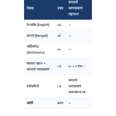
কারেন্ট
বিষয়
নম্বর
অ্যাফেয়ার্স
সম্ভাবনা
ইংরেজি (English)
২৫
—
বাংলা (Bengali)
২৫
—
পাটিগণিত
২০
—
(Arithmetic)
সাধারণ জ্ঞান +
১৫
৮–১০ প্রশ্ন ✅
কারেন্ট অ্যাফেয়ার্স
কারেন্ট
ইন্টারভিউ
১৫
অ্যাফেয়ার্স
আলোচনা হয়
মোট
১০০
—