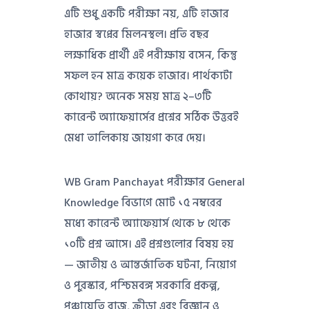
এটি শুধু একটি পরীক্ষা নয়, এটি হাজার
হাজার স্বপ্নের মিলনস্থল। প্রতি বছর
লক্ষাধিক প্রার্থী এই পরীক্ষায় বসেন, কিন্তু
সফল হন মাত্র কয়েক হাজার। পার্থক্যটা
কোথায়? অনেক সময় মাত্র ২–৩টি
কারেন্ট অ্যাফেয়ার্সের প্রশ্নের সঠিক উত্তরই
মেধা তালিকায় জায়গা করে দেয়।
WB Gram Panchayat পরীক্ষার General
Knowledge বিভাগে মোট ১৫ নম্বরের
মধ্যে কারেন্ট অ্যাফেয়ার্স থেকে ৮ থেকে
১০টি প্রশ্ন আসে। এই প্রশ্নগুলোর বিষয় হয়
— জাতীয় ও আন্তর্জাতিক ঘটনা, নিয়োগ
ও পুরস্কার, পশ্চিমবঙ্গ সরকারি প্রকল্প,
পঞ্চায়েতি রাজ, ক্রীড়া এবং বিজ্ঞান ও