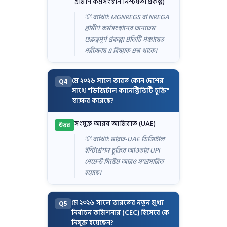
গ্রামীণ কর্মসংস্থান নিশ্চয়তা প্রকল্প)
💡 ব্যাখ্যা: MGNREGS বা NREGA
গ্রামীণ কর্মসংস্থানের অন্যতম
গুরুত্বপূর্ণ প্রকল্প। প্রতিটি পঞ্চায়েত
পরীক্ষায় এ বিষয়ক প্রশ্ন থাকে।
মে ২০২৬ সালে ভারত কোন দেশের
Q4
সাথে "ডিজিটাল কানেক্টিভিটি চুক্তি"
স্বাক্ষর করেছে?
সংযুক্ত আরব আমিরাত (UAE)
উত্তর
💡 ব্যাখ্যা: ভারত-UAE ডিজিটাল
ইন্টিগ্রেশন চুক্তির আওতায় UPI
পেমেন্ট সিস্টেম আরও সম্প্রসারিত
হয়েছে।
মে ২০২৬ সালে ভারতের নতুন মুখ্য
Q5
নির্বাচন কমিশনার (CEC) হিসেবে কে
নিযুক্ত হয়েছেন?