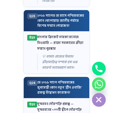
দেওয়া হয়।
২০২৬ সালের মে মাসে পশ্চিমবঙ্গের
Q25
কোন খেলোয়াড় জাতীয় পর্যায়ে
বিশেষ সম্মান পেয়েছেন?
বাংলার ক্রিকেট তারকা মনোজ
উত্তর
তিওয়ারি — রাজ্য সরকারের ক্রীড়া
সম্মান পুরস্কার
💡 ব্যাখ্যা: রাজ্যের বিখ্যাত
ক্রীড়াব্যক্তিত্ব সম্পর্কে প্রশ্ন WB
কারেন্ট অ্যাফেয়ার্সে আসে।
মে ২০২৬ সালে পশ্চিমবঙ্গের
Q26
মুখ্যমন্ত্রী কোন নতুন 'গ্রীন এনার্জি'
chaty
Hide
প্রকল্প উদ্বোধন করেছেন?
সুন্দরবন সৌরশক্তি প্রকল্প —
উত্তর
সুন্দরবনের ১০০টি দ্বীপে সৌরশক্তি