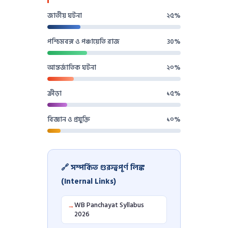
জাতীয় ঘটনা
২৫%
পশ্চিমবঙ্গ ও পঞ্চায়েতি রাজ
30%
আন্তর্জাতিক ঘটনা
২০%
ক্রীড়া
১৫%
বিজ্ঞান ও প্রযুক্তি
১০%
🔗 সম্পর্কিত গুরুত্বপূর্ণ লিঙ্ক
(Internal Links)
WB Panchayat Syllabus
→
2026