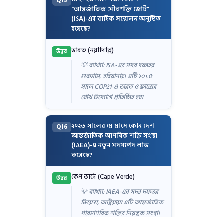
Q15
"আন্তর্জাতিক সৌরশক্তি জোট"
(ISA)-এর বার্ষিক সম্মেলন অনুষ্ঠিত
হয়েছে?
ভারত (নয়াদিল্লি)
উত্তর
💡 ব্যাখ্যা: ISA-এর সদর দফতর
গুরুগ্রাম, হরিয়ানায়। এটি ২০১৫
সালে COP21-এ ভারত ও ফ্রান্সের
যৌথ উদ্যোগে প্রতিষ্ঠিত হয়।
২০২৬ সালের মে মাসে কোন দেশ
Q16
আন্তর্জাতিক আণবিক শক্তি সংস্থা
(IAEA)-এ নতুন সদস্যপদ লাভ
করেছে?
কেপ ভার্দে (Cape Verde)
উত্তর
💡 ব্যাখ্যা: IAEA-এর সদর দফতর
ভিয়েনা, অস্ট্রিয়ায়। এটি আন্তর্জাতিক
পারমাণবিক শক্তির নিয়ন্ত্রক সংস্থা।