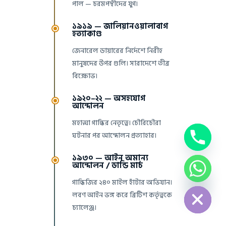
পাল — চরমপন্থীদের যুগ।
১৯১৯ — জালিয়ানওয়ালাবাগ
হত্যাকাণ্ড
জেনারেল ডায়ারের নির্দেশে নিরীহ
মানুষদের উপর গুলি। সারাদেশে তীব্র
বিক্ষোভ।
১৯২০–২২ — অসহযোগ
আন্দোলন
মহাত্মা গান্ধির নেতৃত্বে। চৌরিচৌরা
ঘটনার পর আন্দোলন প্রত্যাহার।
১৯৩০ — আইন অমান্য
আন্দোলন / ডান্ডি মার্চ
chaty
গান্ধিজির ২৪০ মাইল হাঁটার অভিযান।
Hide
লবণ আইন ভঙ্গ করে ব্রিটিশ কর্তৃত্বকে
চ্যালেঞ্জ।