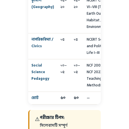
ভূগোল
১৫–
১৫–
NCERT Class
(Geography)
২০
২০
VI–VIII (The
Earth Our
Habitat / Our
Environment)
নাগরিকবিদ্যা /
১৫
১৫
NCERT Social
Civics
and Political
Life I–III
Social
১০–
১০–
NCF 2005,
Science
১৫
১৫
NCF 2023,
Pedagogy
Teaching
Methods
মোট
৬০
৬০
—
পরীক্ষার টিপস:
⚠️
সিলেবাসটি সম্পূর্ণ