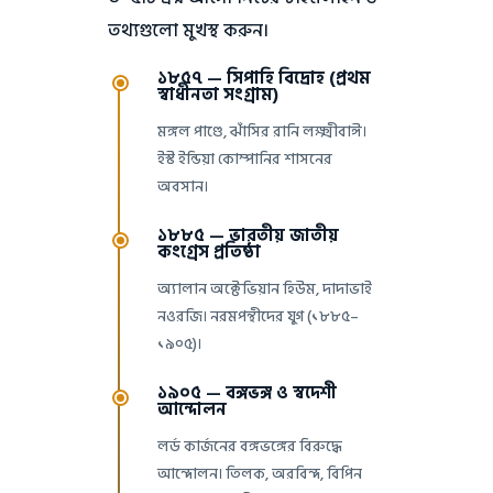
তথ্যগুলো মুখস্থ করুন।
১৮৫৭ — সিপাহি বিদ্রোহ (প্রথম
স্বাধীনতা সংগ্রাম)
মঙ্গল পাণ্ডে, ঝাঁসির রানি লক্ষ্মীবাঈ।
ইস্ট ইন্ডিয়া কোম্পানির শাসনের
অবসান।
১৮৮৫ — ভারতীয় জাতীয়
কংগ্রেস প্রতিষ্ঠা
অ্যালান অক্টেভিয়ান হিউম, দাদাভাই
নওরজি। নরমপন্থীদের যুগ (১৮৮৫–
১৯০৫)।
১৯০৫ — বঙ্গভঙ্গ ও স্বদেশী
আন্দোলন
লর্ড কার্জনের বঙ্গভঙ্গের বিরুদ্ধে
আন্দোলন। তিলক, অরবিন্দ, বিপিন