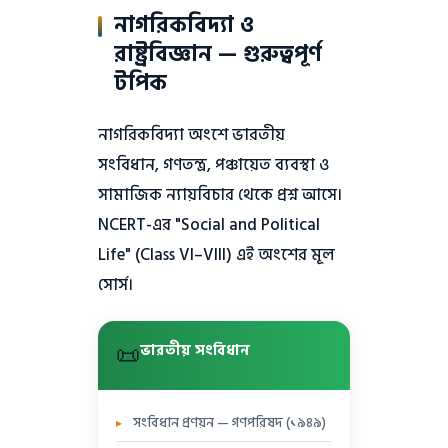
নাগরিকবিদ্যা ও
রাষ্ট্রবিজ্ঞান — গুরুত্বপূর্ণ
টপিক
নাগরিকবিদ্যা অংশে ভারতীয়
সংবিধান, গণতন্ত্র, পঞ্চায়েত ব্যবস্থা ও
সামাজিক ন্যায়বিচার থেকে প্রশ্ন আসে।
NCERT-এর "Social and Political
Life" (Class VI–VIII) এই অংশের মূল
সোর্স।
📜
ভারতীয় সংবিধান
সংবিধান প্রণয়ন — গণপরিষদ (১৯৪৯)