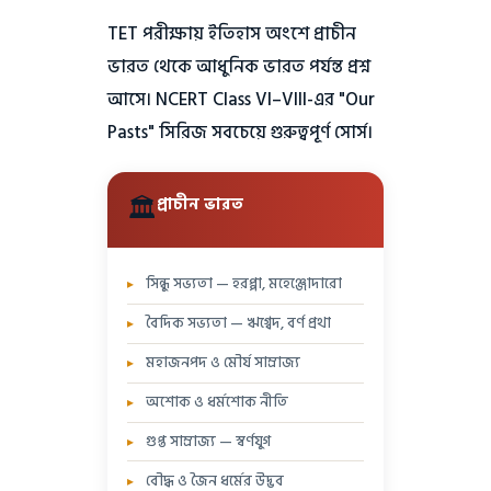
TET পরীক্ষায় ইতিহাস অংশে প্রাচীন
ভারত থেকে আধুনিক ভারত পর্যন্ত প্রশ্ন
আসে। NCERT Class VI–VIII-এর "Our
Pasts" সিরিজ সবচেয়ে গুরুত্বপূর্ণ সোর্স।
🏛️
প্রাচীন ভারত
সিন্ধু সভ্যতা — হরপ্পা, মহেঞ্জোদারো
বৈদিক সভ্যতা — ঋগ্বেদ, বর্ণ প্রথা
মহাজনপদ ও মৌর্য সাম্রাজ্য
অশোক ও ধর্মশোক নীতি
গুপ্ত সাম্রাজ্য — স্বর্ণযুগ
বৌদ্ধ ও জৈন ধর্মের উদ্ভব