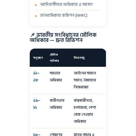
আদিবাসীদের অধিকার ও সমস্যা
মানবাধিকার কমিশন (NHRC)
📌 ভারতীয় সংবিধানের মৌলিক
অধিকার — দ্রুত রিভিশন
মৌলিক
অনুচ্ছেদ
বিষয়বস্তু
অধিকার
১২–
সমতার
আইনের সামনে
১৮
অধিকার
সমান; বৈষম্যের
নিষেধাজ্ঞা
১৯–
স্বাধীনতার
বাক্স্বাধীনতা,
২২
অধিকার
চলাফেরা, পেশা
বেছে নেওয়ার
অধিকার
২৩–
শোষণের
মানব পাচার ও