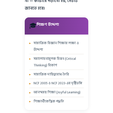
না — কীভাবে পড়ানো হয়, সেটাও
সকল ভোটার মিলে গ্রাম সভা গঠিত
জানতে হবে।
হয়
২৯টি বিষয়ে পঞ্চায়েতকে ক্ষমতা
হস্তান্তর করা হয়েছে (১১তম
🎓
শিক্ষণ উদ্দেশ্য
তফসিল)
সামাজিক বিজ্ঞান শিক্ষার লক্ষ্য ও
উদ্দেশ্য
সমালোচনামূলক চিন্তন (Critical
Thinking) বিকাশ
সামাজিক দায়িত্ববোধ তৈরি
NCF 2005 ও NCF 2023-এর দৃষ্টিভঙ্গি
আনন্দময় শিক্ষা (Joyful Learning)
শিক্ষার্থীকেন্দ্রিক পদ্ধতি