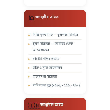
🕌
মধ্যযুগীয় ভারত
দিল্লি সুলতানাত — তুঘলক, খিলজি
মুঘল সাম্রাজ্য — আকবর থেকে
আওরঙ্গজেব
মারাঠা শক্তির উত্থান
ভক্তি ও সুফি আন্দোলন
বিজয়নগর সাম্রাজ্য
পানিপতের যুদ্ধ (১৫২৬, ১৫৫৬, ১৭৬১)
🇮🇳
আধুনিক ভারত