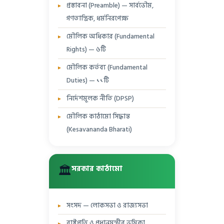
প্রস্তাবনা (Preamble) — সার্বভৌম,
গণতান্ত্রিক, ধর্মনিরপেক্ষ
মৌলিক অধিকার (Fundamental
Rights) — ৬টি
মৌলিক কর্তব্য (Fundamental
Duties) — ১১টি
নির্দেশমূলক নীতি (DPSP)
মৌলিক কাঠামো সিদ্ধান্ত
(Kesavananda Bharati)
🏛️
সরকার কাঠামো
সংসদ — লোকসভা ও রাজ্যসভা
রাষ্ট্রপতি ও প্রধানমন্ত্রীর ভূমিকা