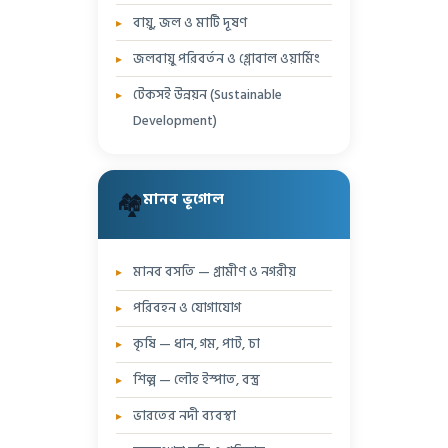
বায়ু, জল ও মাটি দূষণ
জলবায়ু পরিবর্তন ও গ্লোবাল ওয়ার্মিং
টেকসই উন্নয়ন (Sustainable
Development)
🏘️
মানব ভূগোল
মানব বসতি — গ্রামীণ ও নগরীয়
পরিবহন ও যোগাযোগ
কৃষি — ধান, গম, পাট, চা
শিল্প — লৌহ ইস্পাত, বস্ত্র
ভারতের নদী ব্যবস্থা