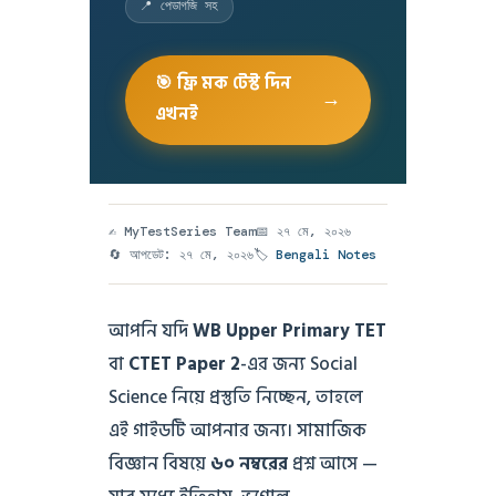
📍 পেডাগজি সহ
🎯 ফ্রি মক টেস্ট দিন
→
এখনই
✍️ MyTestSeries Team
📅 ২৭ মে, ২০২৬
🔄 আপডেট: ২৭ মে, ২০২৬
🏷️
Bengali Notes
আপনি যদি
WB Upper Primary TET
বা
CTET Paper 2
-এর জন্য Social
Science নিয়ে প্রস্তুতি নিচ্ছেন, তাহলে
এই গাইডটি আপনার জন্য। সামাজিক
বিজ্ঞান বিষয়ে
৬০ নম্বরের
প্রশ্ন আসে —