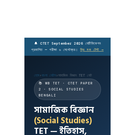
🔔 CTET September 2026 নোটিফিকেশন
প্রকাশিত — পরীক্ষা ৬ সেপ্টেম্বর।
ফ্রি মক টেস্ট →
হোম
›
বাংলা নোটস
›
সামাজিক বিজ্ঞান TET নোট
📚 WB TET · CTET PAPER
2 · SOCIAL STUDIES
BENGALI
সামাজিক বিজ্ঞান
(Social Studies)
TET — ইতিহাস,