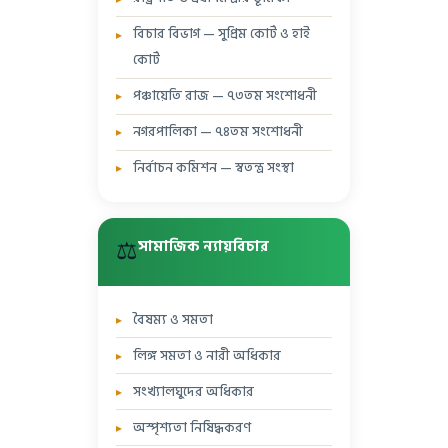
বিচার বিভাগ — সুপ্রিম কোর্ট ও হাই
কোর্ট
পঞ্চায়েতি রাজ — ৭৩তম সংশোধনী
নগরপালিকা — ৭৪তম সংশোধনী
নির্বাচন কমিশন — স্বতন্ত্র সংস্থা
⚖️
সামাজিক ন্যায়বিচার
বৈষম্য ও সমতা
লিঙ্গ সমতা ও নারী অধিকার
সংখ্যালঘুদের অধিকার
অস্পৃশ্যতা নিষিদ্ধকরণ