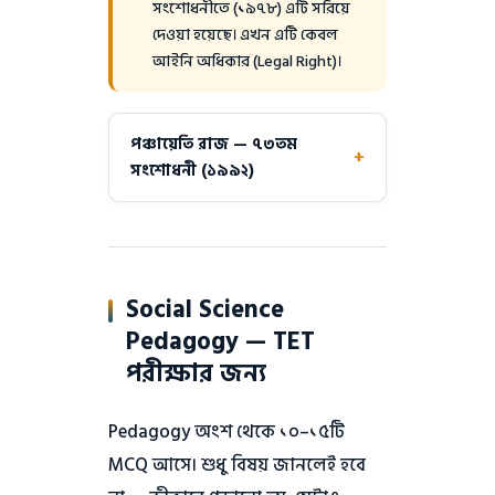
সংশোধনীতে (১৯৭৮) এটি সরিয়ে
দেওয়া হয়েছে। এখন এটি কেবল
আইনি অধিকার (Legal Right)।
পঞ্চায়েতি রাজ — ৭৩তম
+
সংশোধনী (১৯৯২)
৭৩তম সংশোধনী ১৯৯২ সালে
পঞ্চায়েতি রাজকে সাংবিধানিক
স্বীকৃতি দেয়
তিন স্তর: গ্রাম পঞ্চায়েত → পঞ্চায়েত
Social Science
সমিতি → জেলা পরিষদ
Pedagogy — TET
মহিলাদের জন্য ১/৩ আসন
পরীক্ষার জন্য
সংরক্ষণ বাধ্যতামূলক
প্রতি ৫ বছর অন্তর নির্বাচন; State
Election Commission নির্বাচন
Pedagogy অংশ থেকে ১০–১৫টি
পরিচালনা করে
MCQ আসে। শুধু বিষয় জানলেই হবে
গ্রাম সভা — পঞ্চায়েত এলাকার