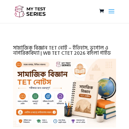
সামাজিক বিজ্ঞান TET নোট – ইতিহাস, ভূগোল ও
নাগরিকবিদ্যা | WB TET CTET 2026 বাংলা গাইড