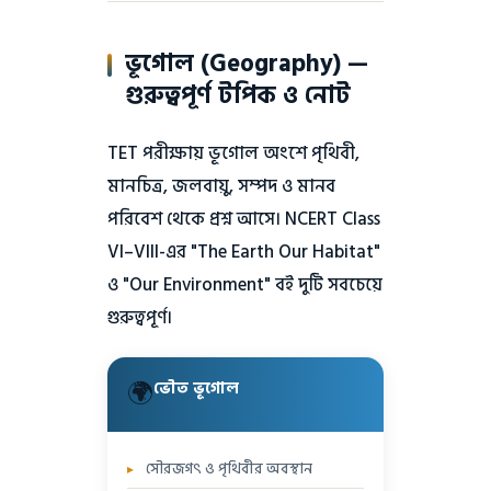
(ব্যারাকপুর), ঝাঁসির রানি
ফজল সহ ৯ জন বিশিষ্ট ব্যক্তি
লক্ষ্মীবাঈ, তাঁতিয়া টোপি,
ফতেহপুর সিক্রি — নতুন রাজধানী
ভূগোল (Geography) —
পরীক্ষার প্রশ্ন:
নানাসাহেব
✅
নির্মাণ
ফলাফল:
ইস্ট ইন্ডিয়া কোম্পানির
গুরুত্বপূর্ণ টপিক ও নোট
"Great Bath কোথায়
শাসন শেষ → ব্রিটিশ রাজমুকুটের
অবস্থিত?" → মহেঞ্জোদারো।
সরাসরি শাসন শুরু
"সিন্ধু সভ্যতার লিপি
TET পরীক্ষায় ভূগোল অংশে পৃথিবী,
কেমন?" → এখনও
মানচিত্র, জলবায়ু, সম্পদ ও মানব
পাঠোদ্ধার হয়নি।
পরিবেশ থেকে প্রশ্ন আসে। NCERT Class
পরীক্ষার টিপস:
⚠️
"১৮৫৭-এর বিদ্রোহের প্রথম
VI–VIII-এর "The Earth Our Habitat"
শহীদ কে?" → মঙ্গল পাণ্ডে।
ও "Our Environment" বই দুটি সবচেয়ে
"কোন ঘটনা বিদ্রোহের
গুরুত্বপূর্ণ।
তাৎক্ষণিক কারণ?" →
এনফিল্ড রাইফেলের
কার্তুজ।
🌍
ভৌত ভূগোল
সৌরজগৎ ও পৃথিবীর অবস্থান