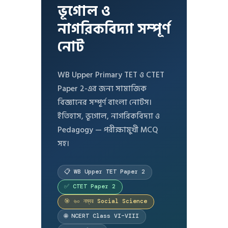
ভূগোল ও
নাগরিকবিদ্যা সম্পূর্ণ
নোট
WB Upper Primary TET ও CTET
Paper 2-এর জন্য সামাজিক
বিজ্ঞানের সম্পূর্ণ বাংলা নোটস।
ইতিহাস, ভূগোল, নাগরিকবিদ্যা ও
Pedagogy — পরীক্ষামুখী MCQ
সহ।
📋 WB Upper TET Paper 2
✅ CTET Paper 2
🎯 ৬০ নম্বর Social Science
🌐 NCERT Class VI–VIII