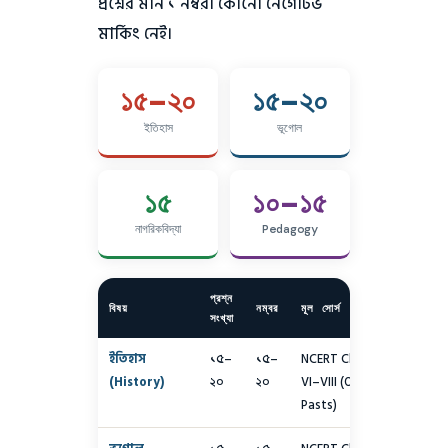
প্রশ্নের মান ১ নম্বর। কোনো নেগেটিভ
মার্কিং নেই।
১৫–২০
১৫–২০
ইতিহাস
ভূগোল
১৫
১০–১৫
নাগরিকবিদ্যা
Pedagogy
প্রশ্ন
বিষয়
নম্বর
মূল সোর্স
সংখ্যা
ইতিহাস
১৫–
১৫–
NCERT Class
(History)
২০
২০
VI–VIII (Our
Pasts)