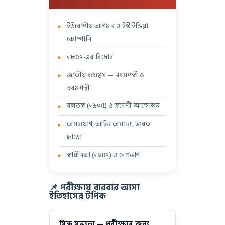
ইউরোপীয় আগমন ও ইস্ট ইন্ডিয়া
কোম্পানি
১৮৫৭-এর বিদ্রোহ
জাতীয় কংগ্রেস — নরমপন্থী ও
চরমপন্থী
বঙ্গভঙ্গ (১৯০৫) ও স্বদেশী আন্দোলন
অসহযোগ, আইন অমান্য, ভারত
ছাড়ো
স্বাধীনতা (১৯৪৭) ও দেশভাগ
📌 পরীক্ষায় বারবার আসা
ইতিহাসের টপিক
সিন্ধু সভ্যতা — পরীক্ষার জন্য