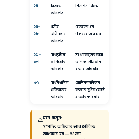
২৪
বিরুদ্ধে
শিশুশ্রম নিষিদ্ধ
অধিকার
২৫–
ধর্মীয়
যেকোনো ধর্ম
২৮
স্বাধীনতার
পালনের অধিকার
অধিকার
২৯–
সাংস্কৃতিক
সংখ্যালঘুদের ভাষা
৩০
ও শিক্ষার
ও শিক্ষা প্রতিষ্ঠান
অধিকার
রক্ষার অধিকার
৩২
সাংবিধানিক
মৌলিক অধিকার
প্রতিকারের
লঙ্ঘনে সুপ্রিম কোর্টে
অধিকার
যাওয়ার অধিকার
মনে রাখুন:
⚠️
সম্পত্তির অধিকার আর মৌলিক
অধিকার নয় — ৪৪তম